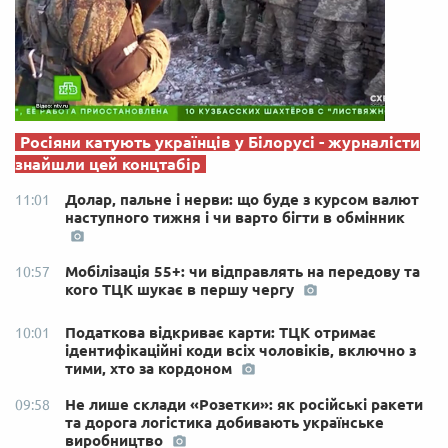
Росіяни катують українців у Білорусі - журналісти
знайшли цей концтабір
Долар, пальне і нерви: що буде з курсом валют
11:01
наступного тижня і чи варто бігти в обмінник
Мобілізація 55+: чи відправлять на передову та
10:57
кого ТЦК шукає в першу чергу
Податкова відкриває карти: ТЦК отримає
10:01
ідентифікаційні коди всіх чоловіків, включно з
тими, хто за кордоном
Не лише склади «Розетки»: як російські ракети
09:58
та дорога логістика добивають українське
виробництво