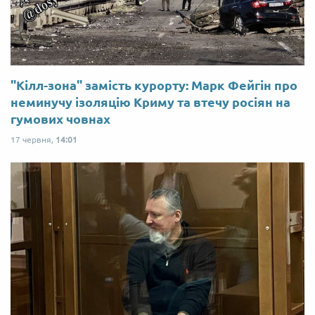
"Кілл-зона" замість курорту: Марк Фейгін про
неминучу ізоляцію Криму та втечу росіян на
гумових човнах
17 червня,
14:01