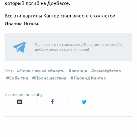
который погиб на Донбассе.
Все эти картины Кантер снял вместе с коллегой
Иваном Ясном.
Підпишіться на наш канал у Telegram та отримуйте
добірку лише важливих новин!
Чернігівська область
поліція
самогубство
События
Происшествия
Леонид Кантер
Без Табу