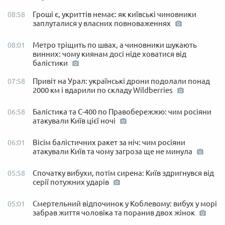
Гроші є, укриттів немає: як київські чиновники
08:58
заплуталися у власних повноваженнях
Метро тріщить по швах, а чиновники шукають
08:01
винних: чому киянам досі ніде ховатися від
балістики
Привіт на Урал: українські дрони подолали понад
07:58
2000 км і вдарили по складу Wildberries
Балістика та С-400 по Правобережжю: чим росіяни
06:58
атакували Київ цієї ночі
Вісім балістичних ракет за ніч: чим росіяни
06:01
атакували Київ та чому загроза ще не минула
Спочатку вибухи, потім сирена: Київ здригнувся від
05:58
серії потужних ударів
Смертельний відпочинок у Коблевому: вибух у морі
05:01
забрав життя чоловіка та поранив двох жінок