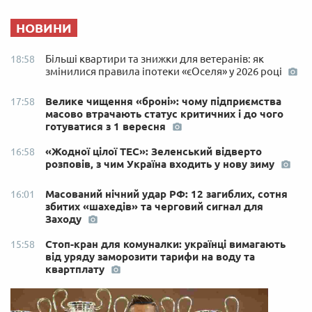
НОВИНИ
Більші квартири та знижки для ветеранів: як
18:58
змінилися правила іпотеки «єОселя» у 2026 році
Велике чищення «броні»: чому підприємства
17:58
масово втрачають статус критичних і до чого
готуватися з 1 вересня
«Жодної цілої ТЕС»: Зеленський відверто
16:58
розповів, з чим Україна входить у нову зиму
Масований нічний удар РФ: 12 загиблих, сотня
16:01
збитих «шахедів» та черговий сигнал для
Заходу
Стоп-кран для комуналки: українці вимагають
15:58
від уряду заморозити тарифи на воду та
квартплату