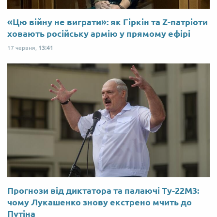
«Цю війну не виграти»: як Гіркін та Z-патріоти
ховають російську армію у прямому ефірі
17 червня,
13:41
Прогнози від диктатора та палаючі Ту-22М3:
чому Лукашенко знову екстрено мчить до
Путіна