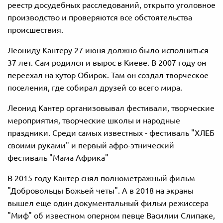
реестр досудебных расследований, открыто уголовное
производство и проверяются все обстоятельства
происшествия.
Леониду Кантеру 27 июня должно было исполниться
37 лет. Сам родился и вырос в Киеве. В 2007 году он
переехал на хутор Обирок. Там он создал творческое
поселения, где собирал друзей со всего мира.
Леонид Кантер организовывал фестивали, творческие
мероприятия, творческие школы и народные
праздники. Среди самых известных - фестиваль "ХЛЕБ
своими руками" и первый афро-этнический
фестиваль "Мама Африка"
В 2015 году Кантер снял полнометражный фильм
"Добровольцы Божьей четы". А в 2018 на экраны
вышел еще один документальный фильм режиссера
"Миф" об известном оперном певце Василии Слипаке,