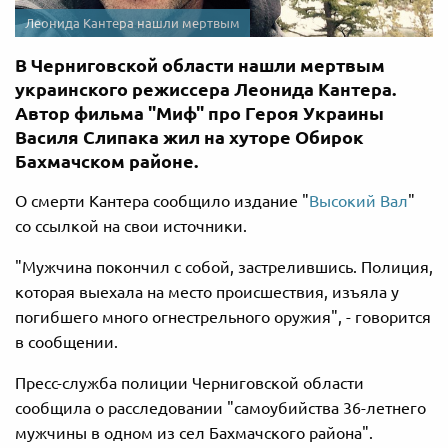
Леонида Кантера нашли мертвым
В Черниговской области нашли мертвым
украинского режиссера Леонида Кантера.
Автор фильма "Миф" про Героя Украины
Василя Слипака жил на хуторе Обирок
Бахмачском районе.
О смерти Кантера сообщило издание "
Высокий Вал
"
со ссылкой на свои источники.
"Мужчина покончил с собой, застрелившись. Полиция,
которая выехала на место происшествия, изъяла у
погибшего много огнестрельного оружия", - говорится
в сообщении.
Пресс-служба полиции Черниговской области
сообщила о расследовании "самоубийства 36-летнего
мужчины в одном из сел Бахмачского района".