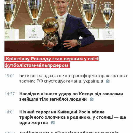
Кріштіану Роналду став першим у світі
футболістом-мільярдером
Бити по складах, а не по трансформаторах: як нова
15:01
тактика РФ спустошує гаманці українців
Наслідки нічного удару по Києву: під завалами
14:57
знайшли тіло загиблої людини
Нічний терор: на Київщині Росія вбила
14:01
трирічного хлопчика з родиною, у столиці — ще
одна жертва