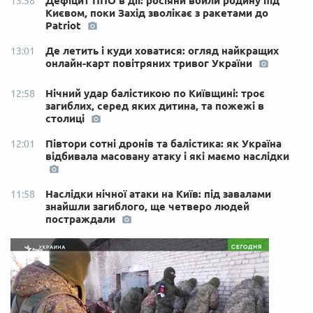
Дефіцит ППО в дії: росіяни вбили родину під
13:58
Києвом, поки Захід зволікає з ракетами до
Patriot
Де летить і куди ховатися: огляд найкращих
13:01
онлайн-карт повітряних тривог України
Нічний удар балістикою по Київщині: троє
12:58
загиблих, серед яких дитина, та пожежі в
столиці
Півтори сотні дронів та балістика: як Україна
12:01
відбивала масовану атаку і які маємо наслідки
Наслідки нічної атаки на Київ: під завалами
11:58
знайшли загиблого, ще четверо людей
постраждали