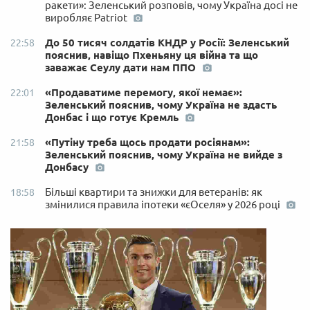
ракети»: Зеленський розповів, чому Україна досі не
виробляє Patriot
До 50 тисяч солдатів КНДР у Росії: Зеленський
22:58
пояснив, навіщо Пхеньяну ця війна та що
заважає Сеулу дати нам ППО
«Продаватиме перемогу, якої немає»:
22:01
Зеленський пояснив, чому Україна не здасть
Донбас і що готує Кремль
«Путіну треба щось продати росіянам»:
21:58
Зеленський пояснив, чому Україна не вийде з
Донбасу
Більші квартири та знижки для ветеранів: як
18:58
змінилися правила іпотеки «єОселя» у 2026 році