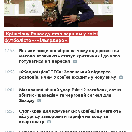
Кріштіану Роналду став першим у світі
футболістом-мільярдером
Велике чищення «броні»: чому підприємства
17:58
масово втрачають статус критичних і до чого
готуватися з 1 вересня
«Жодної цілої ТЕС»: Зеленський відверто
16:58
розповів, з чим Україна входить у нову зиму
Масований нічний удар РФ: 12 загиблих, сотня
16:01
збитих «шахедів» та черговий сигнал для
Заходу
Стоп-кран для комуналки: українці вимагають
15:58
від уряду заморозити тарифи на воду та
квартплату