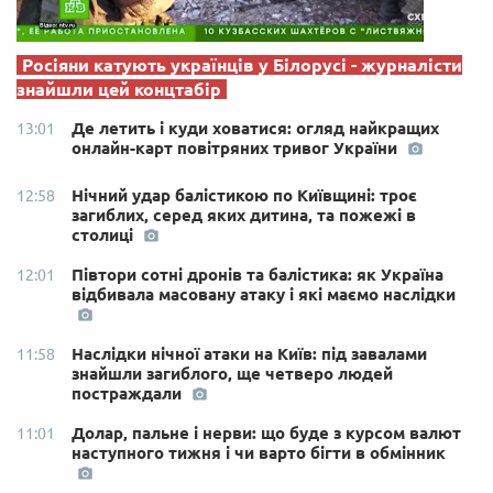
Росіяни катують українців у Білорусі - журналісти
знайшли цей концтабір
Де летить і куди ховатися: огляд найкращих
13:01
онлайн-карт повітряних тривог України
Нічний удар балістикою по Київщині: троє
12:58
загиблих, серед яких дитина, та пожежі в
столиці
Півтори сотні дронів та балістика: як Україна
12:01
відбивала масовану атаку і які маємо наслідки
Наслідки нічної атаки на Київ: під завалами
11:58
знайшли загиблого, ще четверо людей
постраждали
Долар, пальне і нерви: що буде з курсом валют
11:01
наступного тижня і чи варто бігти в обмінник