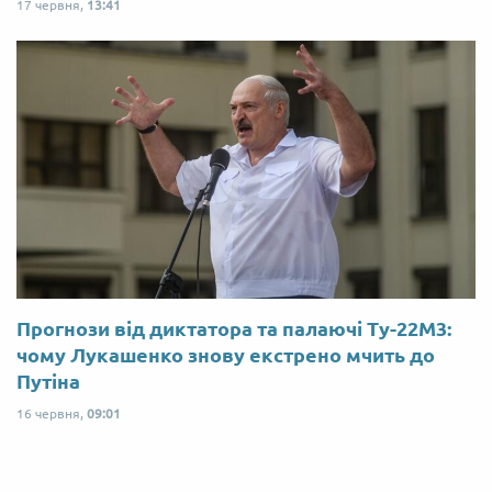
17 червня,
13:41
Прогнози від диктатора та палаючі Ту-22М3:
чому Лукашенко знову екстрено мчить до
Путіна
16 червня,
09:01