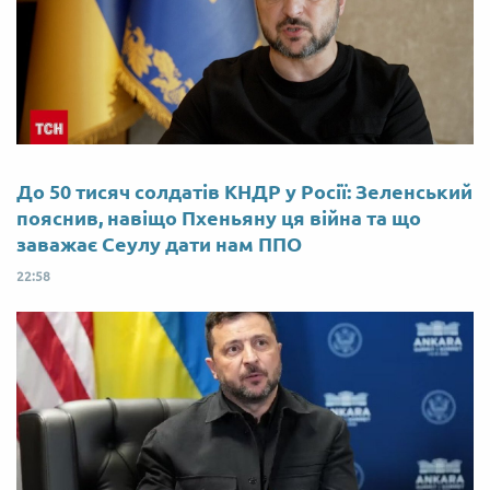
До 50 тисяч солдатів КНДР у Росії: Зеленський
пояснив, навіщо Пхеньяну ця війна та що
заважає Сеулу дати нам ППО
22:58