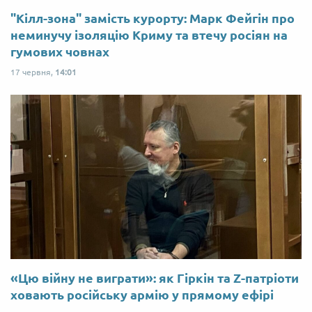
"Кілл-зона" замість курорту: Марк Фейгін про
неминучу ізоляцію Криму та втечу росіян на
гумових човнах
17 червня,
14:01
«Цю війну не виграти»: як Гіркін та Z-патріоти
ховають російську армію у прямому ефірі