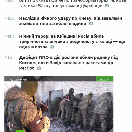
Бити по складах, а не по трансформаторах: як нова
15:01
тактика РФ спустошує гаманці українців
Наслідки нічного удару по Києву: під завалами
14:57
знайшли тіло загиблої людини
Нічний терор: на Київщині Росія вбила
14:01
трирічного хлопчика з родиною, у столиці — ще
одна жертва
Дефіцит ППО в дії: росіяни вбили родину під
13:58
Києвом, поки Захід зволікає з ракетами до
Patriot