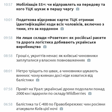
Мобілізація 55+: чи відправлять на передову та
10:57
кого ТЦК шукає в першу чергу
Податкова відкриває карти: ТЦК отримає
10:01
ідентифікаційні коди всіх чоловіків, включно з
тими, хто за кордоном
Не лише склади «Розетки»: як російські ракети
09:58
та дорога логістика добивають українське
виробництво
Гроші є, укриттів немає: як київські чиновники
08:58
заплуталися у власних повноваженнях
Метро тріщить по швах, а чиновники шукають
08:01
винних: чому киянам досі ніде ховатися від
балістики
Привіт на Урал: українські дрони подолали понад
07:58
2000 км і вдарили по складу Wildberries
Балістика та С-400 по Правобережжю: чим росіяни
06:58
атакували Київ цієї ночі