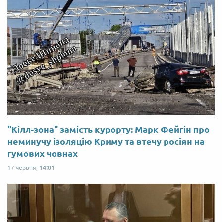
"Кілл-зона" замість курорту: Марк Фейгін про
неминучу ізоляцію Криму та втечу росіян на
гумових човнах
17 червня,
14:01