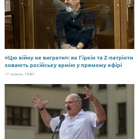
«Цю війну не виграти»: як Гіркін та Z-патріоти
ховають російську армію у прямому ефірі
17 червня,
13:41