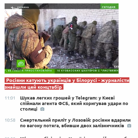
Росіяни катують українців у Білорусі - журналісти
знайшли цей концтабір
Шукав легких грошей у Telegram: у Києві
11:01
спіймали агента ФСБ, який коригував удари по
столиці
Смертельний приліт у Лозовій: росіяни вдарили
10:58
по вагону потяга, вбивши двох залізничників