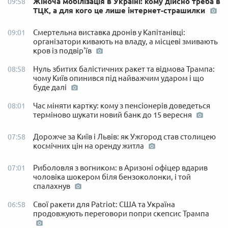
Жіноча мобілізація в Україні: кому дійсно треба в
09:58
ТЦК, а для кого це лише інтернет-страшилки
Смертельна виставка дронів у Капітанівці:
09:01
організатори кивають на владу, а місцеві змивають
кров із подвір'їв
Нуль збитих балістичних ракет та відмова Трампа:
08:58
чому Київ опинився під найважчим ударом і що
буде далі
Час міняти картку: кому з пенсіонерів доведеться
08:01
терміново шукати новий банк до 15 вересня
Дорожче за Київ і Львів: як Ужгород став столицею
07:58
космічних цін на оренду житла
Риболовля з вогником: в Аризоні офіцер вдарив
07:01
чоловіка шокером біля бензоколонки, і той
спалахнув
Свої ракети для Patriot: США та Україна
06:58
продовжують переговори попри скепсис Трампа