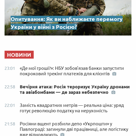
Опитування: Як ви наближаєте перемогу
України у війні з Росією?
НОВИНИ
«Де мої гроші?»: НБУ зобов'язав банки запустити
23:01
покроковий трекінг платежів для клієнтів
Вечірня атака: Росія тероризує Україну дронами
22:58
та авіабомбами — де зараз небезпечно
Замість квадратних метрів — реальна ціна: уряд
22:01
готує революцію податку на нерухомість
Росіяни вщент розбили депо «Укрпошти» у
21:58
Павлограді: загинули дві працівниці, але логістику
вже відновлюють