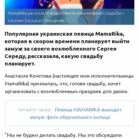
MamaRika рассказала подробности планируемой свадьбы с
Сергеем Середой / Instagram
Популярная украинская певица MamaRika,
которая в скором времени планирует выйти
замуж за своего возлюбленного Сергея
Середу, рассказала, какую свадьбу
планирует.
Анастасия Кочетова (настоящее имя исполнительницы
MamaRika) призналась, что, готовя свадьбу, хочет
организовать с возлюбленным праздник для двоих.
Певица MAMARIKA выходит
замуж: фото обручального кольца
"Мы не будем делать свадьбу. Мы это обсуждали