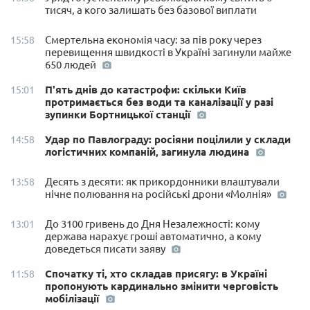
тисяч, а кого залишать без базової виплати
Смертельна економія часу: за пів року через
15:58
перевищення швидкості в Україні загинули майже
650 людей
П'ять днів до катастрофи: скільки Київ
15:01
протримається без води та каналізації у разі
зупинки Бортницької станції
Удар по Павлограду: росіяни поцілили у склади
14:58
логістичних компаній, загинула людина
Десять з десяти: як прикордонники влаштували
13:58
нічне полювання на російські дрони «Молнія»
До 3100 гривень до Дня Незалежності: кому
13:01
держава нарахує гроші автоматично, а кому
доведеться писати заяву
Спочатку ті, хто складав присягу: в Україні
11:58
пропонують кардинально змінити черговість
мобілізації