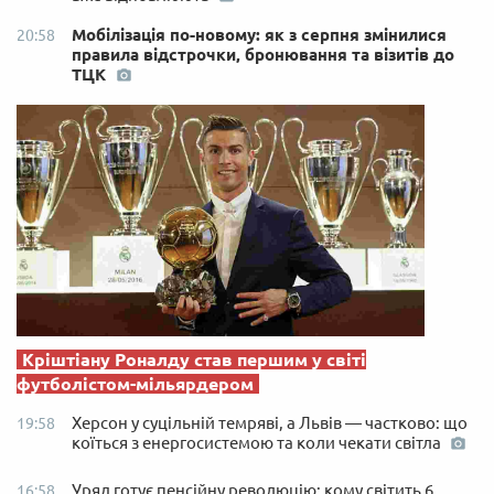
Мобілізація по-новому: як з серпня змінилися
20:58
правила відстрочки, бронювання та візитів до
ТЦК
Кріштіану Роналду став першим у світі
футболістом-мільярдером
Херсон у суцільній темряві, а Львів — частково: що
19:58
коїться з енергосистемою та коли чекати світла
Уряд готує пенсійну революцію: кому світить 6
16:58