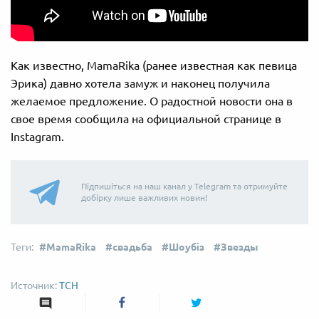
Как известно, MamaRika (ранее известная как певица
Эрика) давно хотела замуж и наконец получила
желаемое предложение. О радостной новости она в
свое время сообщила на официальной странице в
Instagram.
Підпишіться на наш канал у Telegram та отримуйте
добірку лише важливих новин!
MamaRika
свадьба
Шоубіз
Звезды
ТСН