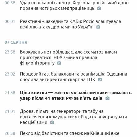
Удар по лікарні в центрі Херсона: російський дрон
00:58
поранив чотирьох медпрацівниць
Реактивні «шахеди» та КАБи: Росія влаштувала
00:01
вечірню атаку дронами по Україні
07 СЕРПНЯ
Блокувань не побільшає, але схематозникам
23:58
приготуватися: НБУ змінив правила
фінмоніторингу
Перцевий газ, балаклави та реанімація: Одещина
23:02
очолила антирейтинг скарг на ТЦК
Ціна квитка — життя: як залізничники тримають
21:58
удар після 41 атаки РФ за п'ять днів
Дрова, пільги на генератори та табу на
21:01
відключення комуналки: як Рада планує рятувати
нас цієї зими
Пекло від балістики та спеки: на Київщині вже
20:58