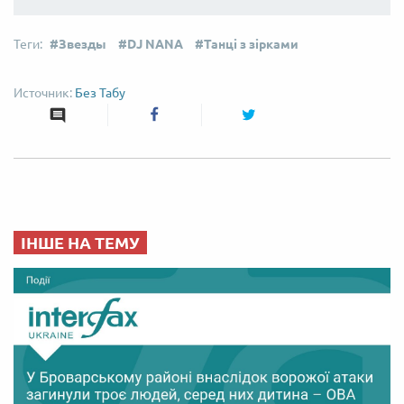
Звезды
DJ NANA
Танці з зірками
Без Табу
ІНШЕ НА ТЕМУ