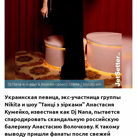
Dj Nana все еще в поиске своего стиля / Instagram
Украинская певица, экс-участница группы
Nikita и шоу "Танці з зірками" Анастасия
Кумейко, известная как Dj Nana, пытается
спародировать скандальную российскую
балерину Анастасию Волочкову. К такому
выводу пришли фанаты после свежей