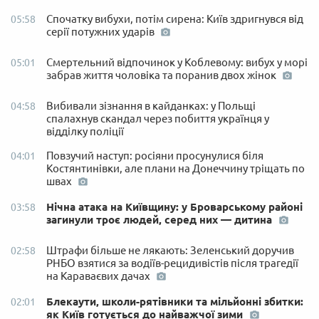
Спочатку вибухи, потім сирена: Київ здригнувся від
05:58
серії потужних ударів
Смертельний відпочинок у Коблевому: вибух у морі
05:01
забрав життя чоловіка та поранив двох жінок
Вибивали зізнання в кайданках: у Польщі
04:58
спалахнув скандал через побиття українця у
відділку поліції
Повзучий наступ: росіяни просунулися біля
04:01
Костянтинівки, але плани на Донеччину тріщать по
швах
Нічна атака на Київщину: у Броварському районі
03:58
загинули троє людей, серед них — дитина
Штрафи більше не лякають: Зеленський доручив
02:58
РНБО взятися за водіїв-рецидивістів після трагедії
на Караваєвих дачах
Блекаути, школи-рятівники та мільйонні збитки:
02:01
як Київ готується до найважчої зими