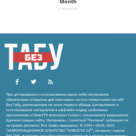
Month
JG Wentworth
При цитировании и использовании каких-либо материалов
обязательны открытые для поисковых систем гиперссылки на сайт
Без Табу, размещенные не ниже первого абзаца. Цитирование и
использование материалов в оффлайн-медиа, мобильных
приложениях и SmartTV возможно только с письменного разрешения
Администрации сайта. Материалы с пометкой “Реклама” публикуются
на правах рекламы. Все права защищены. © 2005—2026, ООО
“ИНФОРМАЦИОННОЕ АГЕНТСТВО “НОВОСТИ 24””, интернет-портал
Без Табу. Контакты для официальных запросов и других документов –