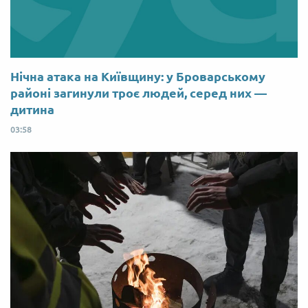
Нічна атака на Київщину: у Броварському
районі загинули троє людей, серед них —
дитина
03:58