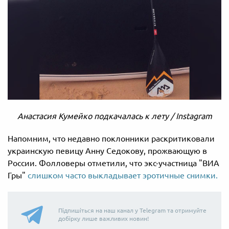
Анастасия Кумейко подкачалась к лету / Instagram
Напомним, что недавно поклонники раскритиковали
украинскую певицу Анну Седокову, прожвающую в
России. Фолловеры отметили, что экс-участница "ВИА
Гры"
слишком часто выкладывает эротичные снимки.
Підпишіться на наш канал у Telegram та отримуйте
добірку лише важливих новин!