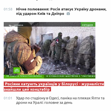
Нічне полювання: Росія атакує Україну дронами,
01:58
під ударом Київ та Дніпро
Росіяни катують українців у Білорусі - журналісти
знайшли цей концтабір
Удар по стадіону в Одесі, паніка на пляжах Ялти та
01:01
дрони на Уралі: головне за день