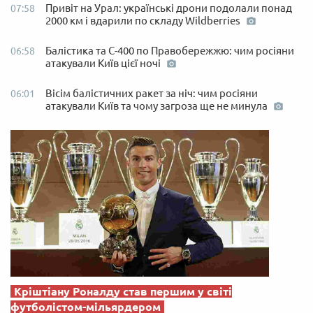
Привіт на Урал: українські дрони подолали понад
07:58
2000 км і вдарили по складу Wildberries
Балістика та С-400 по Правобережжю: чим росіяни
06:58
атакували Київ цієї ночі
Вісім балістичних ракет за ніч: чим росіяни
06:01
атакували Київ та чому загроза ще не минула
Кріштіану Роналду став першим у світі
футболістом-мільярдером