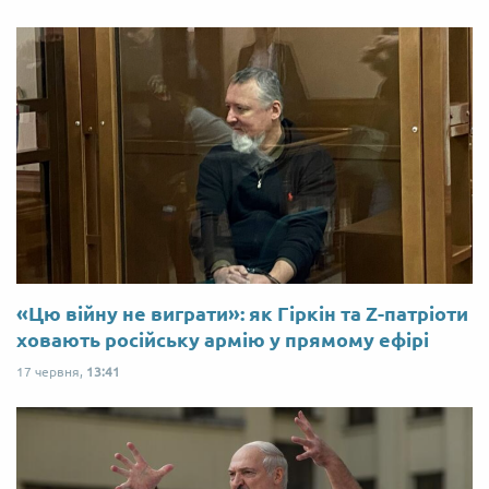
«Цю війну не виграти»: як Гіркін та Z-патріоти
ховають російську армію у прямому ефірі
17 червня,
13:41