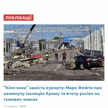
ПУБЛІКАЦІЇ
"Кілл-зона" замість курорту: Марк Фейгін про
неминучу ізоляцію Криму та втечу росіян на
гумових човнах
17 червня,
14:01