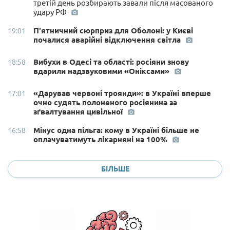
третій день розбирають завали після масованого
удару РФ
П'ятничний сюрприз для Оболоні: у Києві
19:01
почалися аварійні відключення світла
Вибухи в Одесі та області: росіяни знову
18:58
вдарили надзвуковими «Оніксами»
«Дарував червоні троянди»: в Україні вперше
17:01
очно судять полоненого росіянина за
зґвалтування цивільної
Мінус одна пільга: кому в Україні більше не
16:58
оплачуватимуть лікарняні на 100%
БІЛЬШЕ