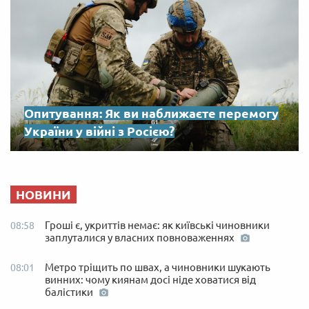
Опитування: Як ви наближаєте перемогу
України у війні з Росією?
НОВИНИ
Гроші є, укриттів немає: як київські чиновники
08:58
заплуталися у власних повноваженнях
Метро тріщить по швах, а чиновники шукають
08:01
винних: чому киянам досі ніде ховатися від
балістики