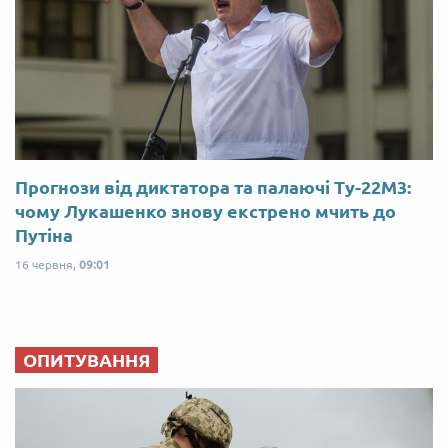
Прогнози від диктатора та палаючі Ту-22М3:
чому Лукашенко знову екстрено мчить до
Путіна
16 червня,
09:01
ОПИТУВАННЯ