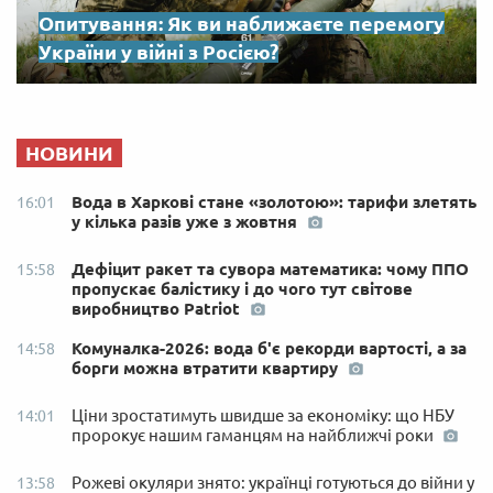
Опитування: Як ви наближаєте перемогу
України у війні з Росією?
НОВИНИ
Вода в Харкові стане «золотою»: тарифи злетять
16:01
у кілька разів уже з жовтня
Дефіцит ракет та сувора математика: чому ППО
15:58
пропускає балістику і до чого тут світове
виробництво Patriot
Комуналка-2026: вода б'є рекорди вартості, а за
14:58
борги можна втратити квартиру
Ціни зростатимуть швидше за економіку: що НБУ
14:01
пророкує нашим гаманцям на найближчі роки
Рожеві окуляри знято: українці готуються до війни у
13:58