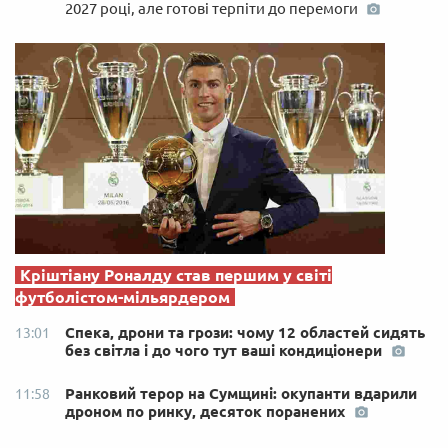
2027 році, але готові терпіти до перемоги
Кріштіану Роналду став першим у світі
футболістом-мільярдером
Спека, дрони та грози: чому 12 областей сидять
13:01
без світла і до чого тут ваші кондиціонери
Ранковий терор на Сумщині: окупанти вдарили
11:58
дроном по ринку, десяток поранених