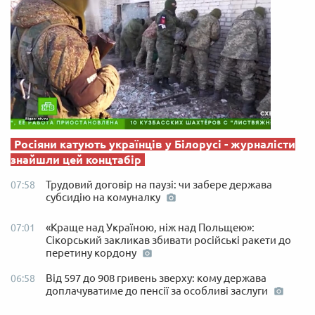
Росіяни катують українців у Білорусі - журналісти
знайшли цей концтабір
Трудовий договір на паузі: чи забере держава
07:58
субсидію на комуналку
«Краще над Україною, ніж над Польщею»:
07:01
Сікорський закликав збивати російські ракети до
перетину кордону
Від 597 до 908 гривень зверху: кому держава
06:58
доплачуватиме до пенсії за особливі заслуги