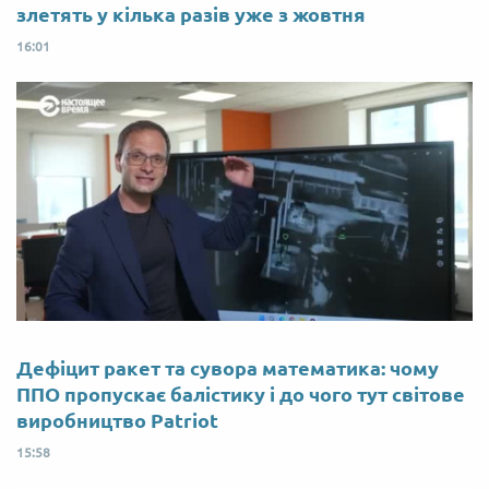
злетять у кілька разів уже з жовтня
16:01
Дефіцит ракет та сувора математика: чому
ППО пропускає балістику і до чого тут світове
виробництво Patriot
15:58