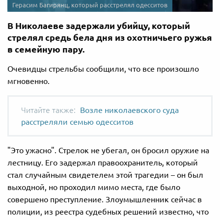
Герасим Багирянц, который расстрелял одесситов
В Николаеве задержали убийцу, который
стрелял средь бела дня из охотничьего ружья
в семейную пару.
Очевидцы стрельбы сообщили, что все произошло
мгновенно.
Возле николаевского суда
расстреляли семью одесситов
"Это ужасно". Стрелок не убегал, он бросил оружие на
лестницу. Его задержал правоохранитель, который
стал случайным свидетелем этой трагедии – он был
выходной, но проходил мимо места, где было
совершено преступление. Злоумышленник сейчас в
полиции, из реестра судебных решений известно, что