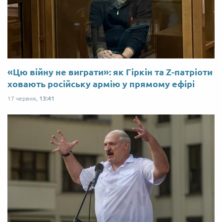
«Цю війну не виграти»: як Гіркін та Z-патріоти
ховають російську армію у прямому ефірі
17 червня,
13:41