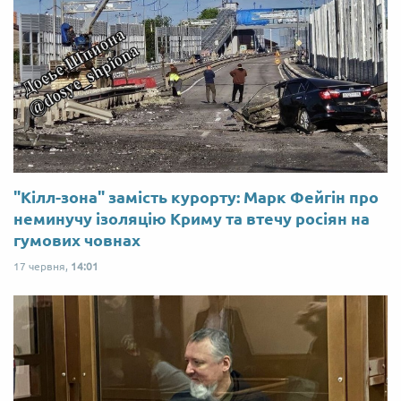
"Кілл-зона" замість курорту: Марк Фейгін про
неминучу ізоляцію Криму та втечу росіян на
гумових човнах
17 червня,
14:01