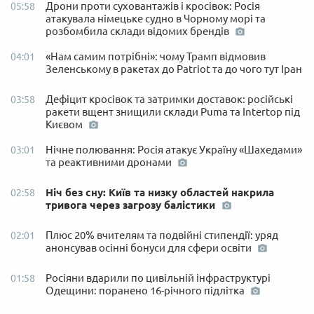
Дрони проти суховантажів і кросівок: Росія
05:58
атакувала німецьке судно в Чорному морі та
розбомбила склади відомих брендів
«Нам самим потрібні»: чому Трамп відмовив
04:01
Зеленському в ракетах до Patriot та до чого тут Іран
Дефіцит кросівок та затримки доставок: російські
03:58
ракети вщент знищили склади Puma та Intertop під
Києвом
Нічне полювання: Росія атакує Україну «Шахедами»
03:01
та реактивними дронами
Ніч без сну: Київ та низку областей накрила
02:58
тривога через загрозу балістики
Плюс 20% вчителям та подвійні стипендії: уряд
02:01
анонсував осінні бонуси для сфери освіти
Росіяни вдарили по цивільній інфраструктурі
01:58
Одещини: поранено 16-річного підлітка