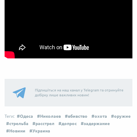
Підпишіться на наш канал у Telegram та отримуйте
добірку лише важливих новин!
Одеса
Николаев
вбивство
охота
оружие
стрельба
расстрел
допрос
задержание
Новини
Украина