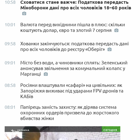
Сховатися стане важче: Податкова передасть
10:58
Міноборони дані про всіх чоловіків 18–60 років
Валюта перед вихідними пішла в плюс: скільки
10:01
коштують долар, євро та злотий 7 серпня
Хованки закінчуються: податкова передасть дані
09:58
про всіх чоловіків до реєстру «Оберіг»
Місто без води, а чиновники сплять: Зеленський
09:01
анонсував звільнення за комунальний колапс у
Марганці
Росіяни влаштували «сафарі» на цивільних: як
08:58
Запоріжжя виживає під ударами FPV-дронів та
КАБів
Папірець замість захисту: як дірява система
08:01
охоронних ордерів призвела до жорстокого
вбивства жінки