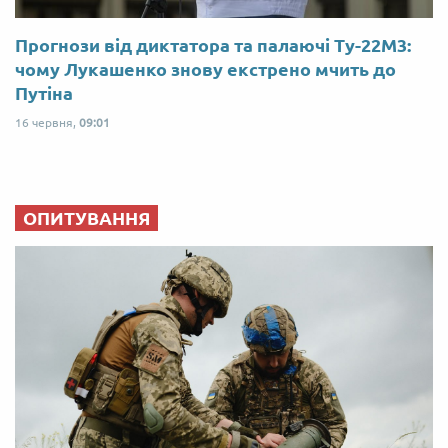
Прогнози від диктатора та палаючі Ту-22М3:
чому Лукашенко знову екстрено мчить до
Путіна
16 червня,
09:01
ОПИТУВАННЯ