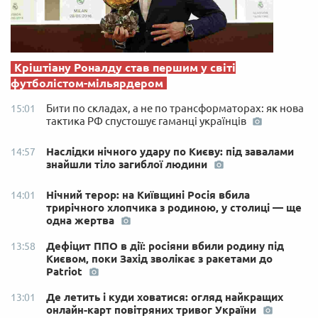
Кріштіану Роналду став першим у світі
футболістом-мільярдером
Бити по складах, а не по трансформаторах: як нова
15:01
тактика РФ спустошує гаманці українців
Наслідки нічного удару по Києву: під завалами
14:57
знайшли тіло загиблої людини
Нічний терор: на Київщині Росія вбила
14:01
трирічного хлопчика з родиною, у столиці — ще
одна жертва
Дефіцит ППО в дії: росіяни вбили родину під
13:58
Києвом, поки Захід зволікає з ракетами до
Patriot
Де летить і куди ховатися: огляд найкращих
13:01
онлайн-карт повітряних тривог України