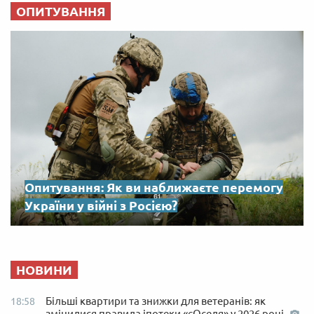
ОПИТУВАННЯ
Опитування: Як ви наближаєте перемогу
України у війні з Росією?
НОВИНИ
Більші квартири та знижки для ветеранів: як
18:58
змінилися правила іпотеки «єОселя» у 2026 році