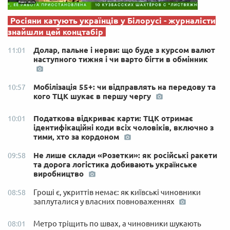
Росіяни катують українців у Білорусі - журналісти
знайшли цей концтабір
Долар, пальне і нерви: що буде з курсом валют
11:01
наступного тижня і чи варто бігти в обмінник
Мобілізація 55+: чи відправлять на передову та
10:57
кого ТЦК шукає в першу чергу
Податкова відкриває карти: ТЦК отримає
10:01
ідентифікаційні коди всіх чоловіків, включно з
тими, хто за кордоном
Не лише склади «Розетки»: як російські ракети
09:58
та дорога логістика добивають українське
виробництво
Гроші є, укриттів немає: як київські чиновники
08:58
заплуталися у власних повноваженнях
Метро тріщить по швах, а чиновники шукають
08:01