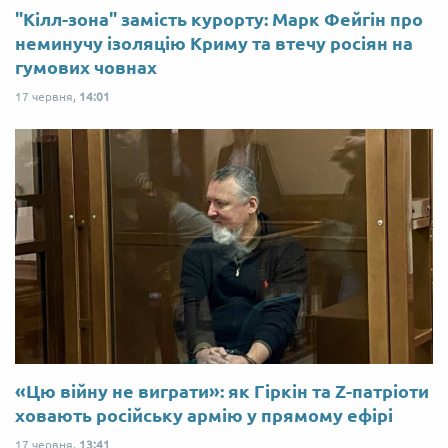
"Кілл-зона" замість курорту: Марк Фейгін про
неминучу ізоляцію Криму та втечу росіян на
гумових човнах
17 червня,
14:01
«Цю війну не виграти»: як Гіркін та Z-патріоти
ховають російську армію у прямому ефірі
17 червня,
13:41