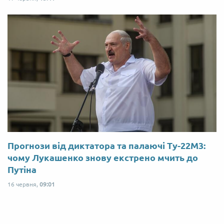
Прогнози від диктатора та палаючі Ту-22М3:
чому Лукашенко знову екстрено мчить до
Путіна
16 червня,
09:01