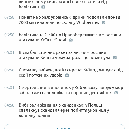
винних: чому киянам досі ніде ховатися від
балістики
Привіт на Урал: українські дрони подолали понад
07:58
2000 км і вдарили по складу Wildberries
Балістика та С-400 по Правобережжю: чим росіяни
06:58
атакували Київ цієї ночі
Вісім балістичних ракет за ніч: чим росіяни
06:01
атакували Київ та чому загроза ще не минула
Спочатку вибухи, потім сирена: Київ здригнувся від
05:58
серії потужних ударів
Смертельний відпочинок у Коблевому: вибух у морі
05:01
забрав життя чоловіка та поранив двох жінок
Вибивали зізнання в кайданках: у Польщі
04:58
спалахнув скандал через побиття українця у
відділку поліції