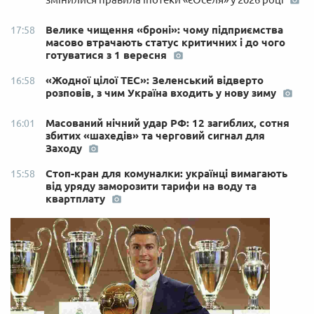
Велике чищення «броні»: чому підприємства
17:58
масово втрачають статус критичних і до чого
готуватися з 1 вересня
«Жодної цілої ТЕС»: Зеленський відверто
16:58
розповів, з чим Україна входить у нову зиму
Масований нічний удар РФ: 12 загиблих, сотня
16:01
збитих «шахедів» та черговий сигнал для
Заходу
Стоп-кран для комуналки: українці вимагають
15:58
від уряду заморозити тарифи на воду та
квартплату