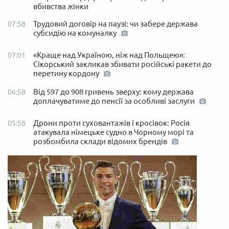
вбивства жінки
Трудовий договір на паузі: чи забере держава
07:58
субсидію на комуналку
«Краще над Україною, ніж над Польщею»:
07:01
Сікорський закликав збивати російські ракети до
перетину кордону
Від 597 до 908 гривень зверху: кому держава
06:58
доплачуватиме до пенсії за особливі заслуги
Дрони проти суховантажів і кросівок: Росія
05:58
атакувала німецьке судно в Чорному морі та
розбомбила склади відомих брендів