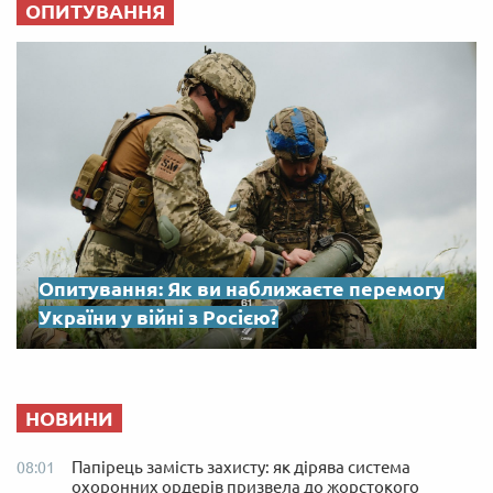
ОПИТУВАННЯ
Опитування: Як ви наближаєте перемогу
України у війні з Росією?
НОВИНИ
Папірець замість захисту: як дірява система
08:01
охоронних ордерів призвела до жорстокого