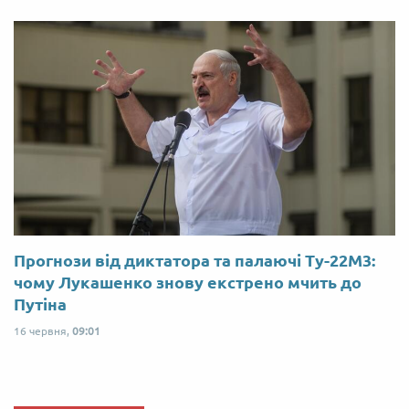
Прогнози від диктатора та палаючі Ту-22М3:
чому Лукашенко знову екстрено мчить до
Путіна
16 червня,
09:01