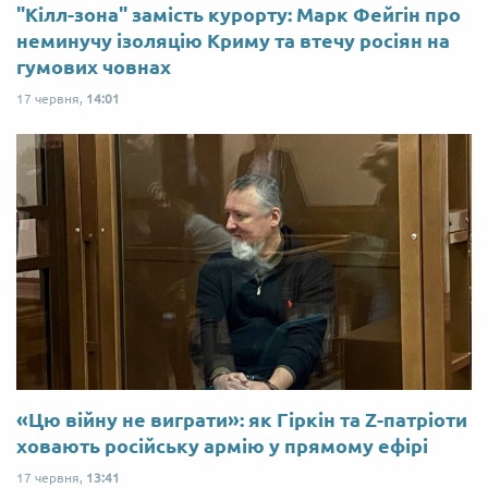
"Кілл-зона" замість курорту: Марк Фейгін про
неминучу ізоляцію Криму та втечу росіян на
гумових човнах
17 червня,
14:01
«Цю війну не виграти»: як Гіркін та Z-патріоти
ховають російську армію у прямому ефірі
17 червня,
13:41