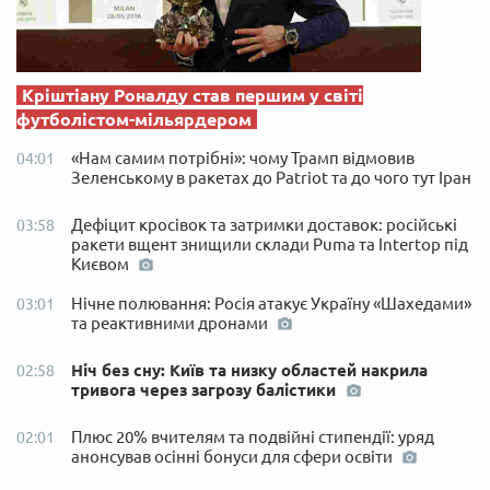
Кріштіану Роналду став першим у світі
футболістом-мільярдером
«Нам самим потрібні»: чому Трамп відмовив
04:01
Зеленському в ракетах до Patriot та до чого тут Іран
Дефіцит кросівок та затримки доставок: російські
03:58
ракети вщент знищили склади Puma та Intertop під
Києвом
Нічне полювання: Росія атакує Україну «Шахедами»
03:01
та реактивними дронами
Ніч без сну: Київ та низку областей накрила
02:58
тривога через загрозу балістики
Плюс 20% вчителям та подвійні стипендії: уряд
02:01
анонсував осінні бонуси для сфери освіти