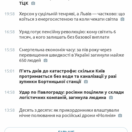
ТЦК
Херсон у суцільній темряві, а Львів — частково: що
19:58
коїться з енергосистемою та коли чекати світла
Уряд готує пенсійну революцію: кому світить 6
16:58
тисяч, а кого залишать без базової виплати
Смертельна економія часу: за пів року через
15:58
перевищення швидкості в Україні загинули майже
650 людей
П'ять днів до катастрофи: скільки Київ
15:01
протримається без води та каналізації у разі
зупинки Бортницької станції
Удар по Павлограду: росіяни поцілили у склади
14:58
логістичних компаній, загинула людина
Десять з десяти: як прикордонники влаштували
13:58
нічне полювання на російські дрони «Молнія»