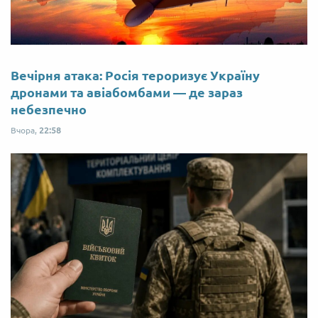
Вечірня атака: Росія тероризує Україну
дронами та авіабомбами — де зараз
небезпечно
Вчора,
22:58