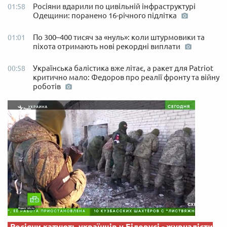
Росіяни вдарили по цивільній інфраструктурі
01:58
Одещини: поранено 16-річного підлітка
По 300–400 тисяч за «нуль»: коли штурмовики та
01:01
піхота отримають нові рекордні виплати
Українська балістика вже літає, а ракет для Patriot
00:58
критично мало: Федоров про реалії фронту та війну
роботів
Росіяни катують українців у Білорусі - журналісти