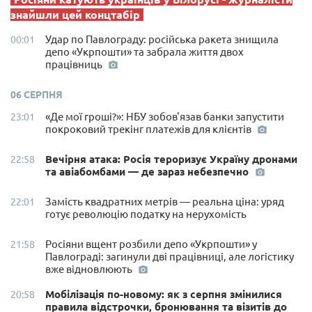
знайшли цей концтабір
Удар по Павлограду: російська ракета знищила
00:01
депо «Укрпошти» та забрала життя двох
працівниць
06 СЕРПНЯ
«Де мої гроші?»: НБУ зобов'язав банки запустити
23:01
покроковий трекінг платежів для клієнтів
Вечірня атака: Росія тероризує Україну дронами
22:58
та авіабомбами — де зараз небезпечно
Замість квадратних метрів — реальна ціна: уряд
22:01
готує революцію податку на нерухомість
Росіяни вщент розбили депо «Укрпошти» у
21:58
Павлограді: загинули дві працівниці, але логістику
вже відновлюють
Мобілізація по-новому: як з серпня змінилися
20:58
правила відстрочки, бронювання та візитів до