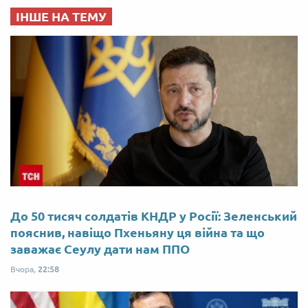
ІНШЕ НА ТЕМУ
До 50 тисяч солдатів КНДР у Росії: Зеленський
пояснив, навіщо Пхеньяну ця війна та що
заважає Сеулу дати нам ППО
Вчора,
22:58