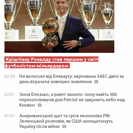
Кріштіану Роналду став першим у світі
футболістом-мільярдером
На волосині від блекауту: окупована ЗАЕС двічі за
02:58
день втрачала зовнішнє живлення
Зима близько, а ракет замало: чому навіть 300
02:01
перехоплювачів для Patriot не закриють небо над
Києвом
Американський щит та тріск економіки РФ:
01:01
Зеленський розповів, як США захищатимуть
Україну після війни