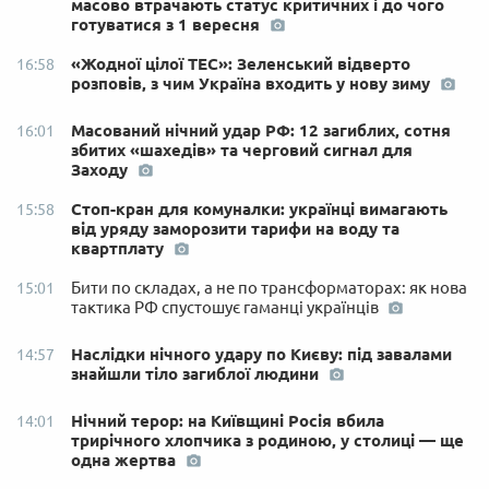
масово втрачають статус критичних і до чого
готуватися з 1 вересня
«Жодної цілої ТЕС»: Зеленський відверто
16:58
розповів, з чим Україна входить у нову зиму
Масований нічний удар РФ: 12 загиблих, сотня
16:01
збитих «шахедів» та черговий сигнал для
Заходу
Стоп-кран для комуналки: українці вимагають
15:58
від уряду заморозити тарифи на воду та
квартплату
Бити по складах, а не по трансформаторах: як нова
15:01
тактика РФ спустошує гаманці українців
Наслідки нічного удару по Києву: під завалами
14:57
знайшли тіло загиблої людини
Нічний терор: на Київщині Росія вбила
14:01
трирічного хлопчика з родиною, у столиці — ще
одна жертва