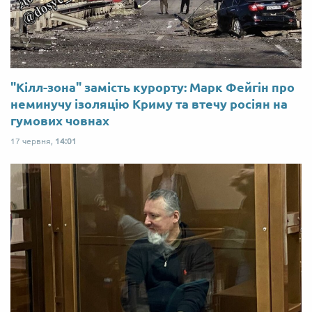
"Кілл-зона" замість курорту: Марк Фейгін про
неминучу ізоляцію Криму та втечу росіян на
гумових човнах
17 червня,
14:01