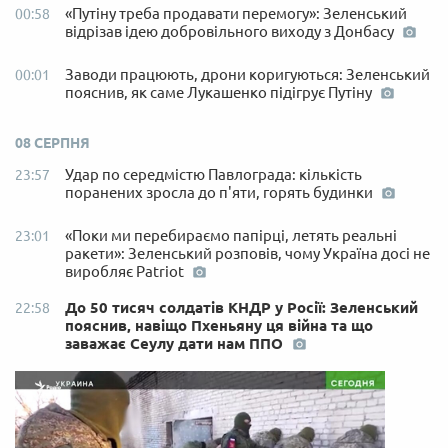
«Путіну треба продавати перемогу»: Зеленський
00:58
відрізав ідею добровільного виходу з Донбасу
Заводи працюють, дрони коригуються: Зеленський
00:01
пояснив, як саме Лукашенко підігрує Путіну
08 СЕРПНЯ
Удар по середмістю Павлограда: кількість
23:57
поранених зросла до п'яти, горять будинки
«Поки ми перебираємо папірці, летять реальні
23:01
ракети»: Зеленський розповів, чому Україна досі не
виробляє Patriot
До 50 тисяч солдатів КНДР у Росії: Зеленський
22:58
пояснив, навіщо Пхеньяну ця війна та що
заважає Сеулу дати нам ППО