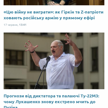
«Цю війну не виграти»: як Гіркін та Z-патріоти
ховають російську армію у прямому ефірі
17 червня,
13:41
Прогнози від диктатора та палаючі Ту-22М3:
чому Лукашенко знову екстрено мчить до
Путіна