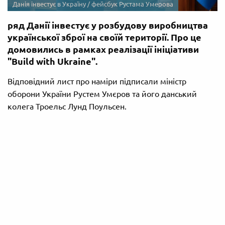
Данія інвестує в Україну / фейсбук Рустама Умерова
ряд Данії інвестує у розбудову виробництва
української зброї на своїй території. Про це
домовились в рамках реалізації ініціативи
"Build with Ukraine".
Відповідний лист про наміри підписали міністр
оборони України Рустем Умєров та його данський
колега Троельс Лунд Поульсен.