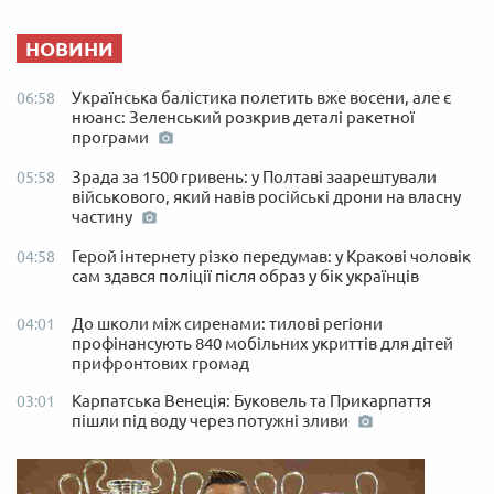
НОВИНИ
Українська балістика полетить вже восени, але є
06:58
нюанс: Зеленський розкрив деталі ракетної
програми
Зрада за 1500 гривень: у Полтаві заарештували
05:58
військового, який навів російські дрони на власну
частину
Герой інтернету різко передумав: у Кракові чоловік
04:58
сам здався поліції після образ у бік українців
До школи між сиренами: тилові регіони
04:01
профінансують 840 мобільних укриттів для дітей
прифронтових громад
Карпатська Венеція: Буковель та Прикарпаття
03:01
пішли під воду через потужні зливи