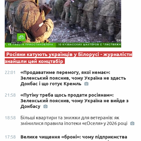
Росіяни катують українців у Білорусі - журналісти
знайшли цей концтабір
«Продаватиме перемогу, якої немає»:
22:01
Зеленський пояснив, чому Україна не здасть
Донбас і що готує Кремль
«Путіну треба щось продати росіянам»:
21:58
Зеленський пояснив, чому Україна не вийде з
Донбасу
Більші квартири та знижки для ветеранів: як
18:58
змінилися правила іпотеки «єОселя» у 2026 році
Велике чищення «броні»: чому підприємства
17:58