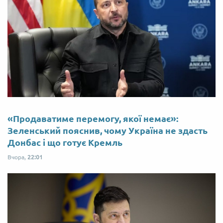
«Продаватиме перемогу, якої немає»:
Зеленський пояснив, чому Україна не здасть
Донбас і що готує Кремль
Вчора,
22:01