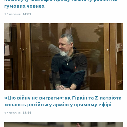
гумових човнах
17 червня,
14:01
«Цю війну не виграти»: як Гіркін та Z-патріоти
ховають російську армію у прямому ефірі
17 червня,
13:41