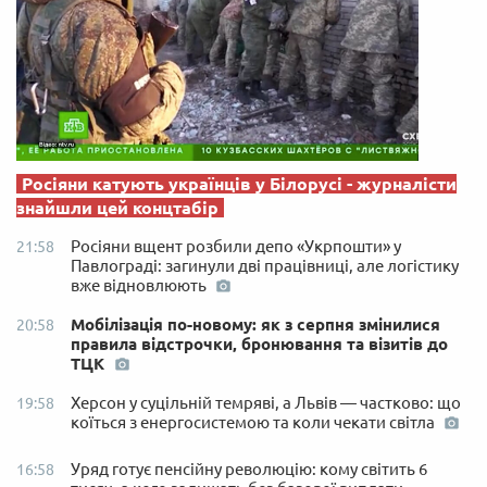
Росіяни катують українців у Білорусі - журналісти
знайшли цей концтабір
Росіяни вщент розбили депо «Укрпошти» у
21:58
Павлограді: загинули дві працівниці, але логістику
вже відновлюють
Мобілізація по-новому: як з серпня змінилися
20:58
правила відстрочки, бронювання та візитів до
ТЦК
Херсон у суцільній темряві, а Львів — частково: що
19:58
коїться з енергосистемою та коли чекати світла
Уряд готує пенсійну революцію: кому світить 6
16:58