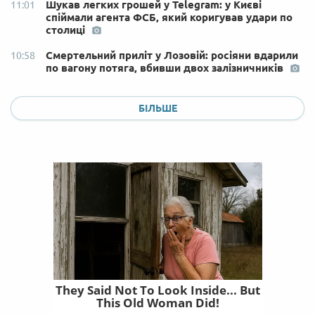
Шукав легких грошей у Telegram: у Києві
11:01
спіймали агента ФСБ, який коригував удари по
столиці
Смертельний приліт у Лозовій: росіяни вдарили
10:58
по вагону потяга, вбивши двох залізничників
БІЛЬШЕ
They Said Not To Look Inside... But
This Old Woman Did!