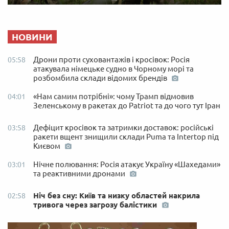
НОВИНИ
Дрони проти суховантажів і кросівок: Росія
05:58
атакувала німецьке судно в Чорному морі та
розбомбила склади відомих брендів
«Нам самим потрібні»: чому Трамп відмовив
04:01
Зеленському в ракетах до Patriot та до чого тут Іран
Дефіцит кросівок та затримки доставок: російські
03:58
ракети вщент знищили склади Puma та Intertop під
Києвом
Нічне полювання: Росія атакує Україну «Шахедами»
03:01
та реактивними дронами
Ніч без сну: Київ та низку областей накрила
02:58
тривога через загрозу балістики