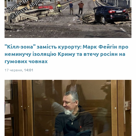
"Кілл-зона" замість курорту: Марк Фейгін про
неминучу ізоляцію Криму та втечу росіян на
гумових човнах
17 червня,
14:01