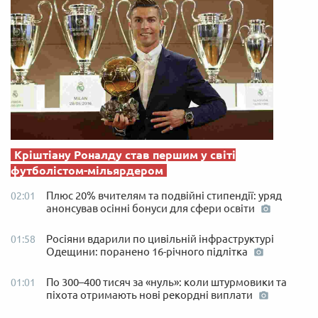
Кріштіану Роналду став першим у світі
футболістом-мільярдером
Плюс 20% вчителям та подвійні стипендії: уряд
02:01
анонсував осінні бонуси для сфери освіти
Росіяни вдарили по цивільній інфраструктурі
01:58
Одещини: поранено 16-річного підлітка
По 300–400 тисяч за «нуль»: коли штурмовики та
01:01
піхота отримають нові рекордні виплати