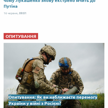
чому Лукашенко знову екстрено мчить до
Путіна
16 червня,
09:01
ОПИТУВАННЯ
Опитування: Як ви наближаєте перемогу
України у війні з Росією?