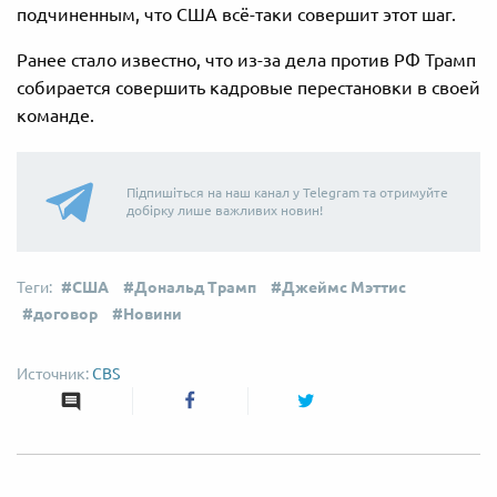
подчиненным, что США всё-таки cовершит этот шаг.
Ранее стало известно, что из-за дела против РФ Трамп
собирается совершить кадровые перестановки в своей
команде.
Підпишіться на наш канал у Telegram та отримуйте
добірку лише важливих новин!
США
Дональд Трамп
Джеймс Мэттис
договор
Новини
CBS