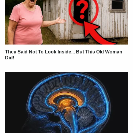
They Said Not To Look Inside... But This Old Woman
Did!