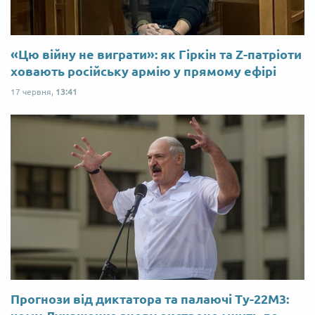
«Цю війну не виграти»: як Гіркін та Z-патріоти
ховають російську армію у прямому ефірі
17 червня,
13:41
Прогнози від диктатора та палаючі Ту-22М3: