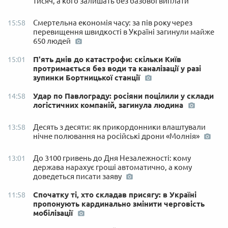
тисяч, а кого залишать без базової виплати
Смертельна економія часу: за пів року через
15:58
перевищення швидкості в Україні загинули майже
650 людей
П'ять днів до катастрофи: скільки Київ
15:01
протримається без води та каналізації у разі
зупинки Бортницької станції
Удар по Павлограду: росіяни поцілили у склади
14:58
логістичних компаній, загинула людина
Десять з десяти: як прикордонники влаштували
13:58
нічне полювання на російські дрони «Молнія»
До 3100 гривень до Дня Незалежності: кому
13:01
держава нарахує гроші автоматично, а кому
доведеться писати заяву
Спочатку ті, хто складав присягу: в Україні
11:58
пропонують кардинально змінити черговість
мобілізації