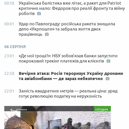
Українська балістика вже літає, а ракет для Patriot
00:58
критично мало: Федоров про реалії фронту та війну
роботів
Удар по Павлограду: російська ракета знищила
00:01
депо «Укрпошти» та забрала життя двох
працівниць
06 СЕРПНЯ
«Де мої гроші?»: НБУ зобов'язав банки запустити
23:01
покроковий трекінг платежів для клієнтів
Вечірня атака: Росія тероризує Україну дронами
22:58
та авіабомбами — де зараз небезпечно
Замість квадратних метрів — реальна ціна: уряд
22:01
готує революцію податку на нерухомість