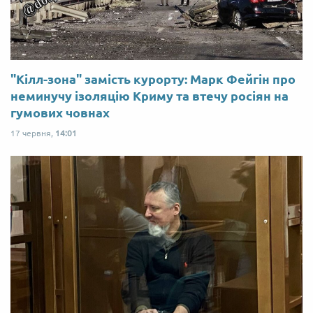
"Кілл-зона" замість курорту: Марк Фейгін про
неминучу ізоляцію Криму та втечу росіян на
гумових човнах
17 червня,
14:01