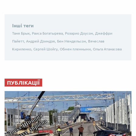
Інші теги
Таня Брык,
Раиса Богатырева,
Розарио Доусон,
Джеффри
Пайетт,
Андрей Дзиндзя,
Бен Мендельсон,
Вячеслав
Кириленко,
Сергей Шойгу,
Обмен пленными,
Ольга Атанасова
ПУБЛІКАЦІЇ