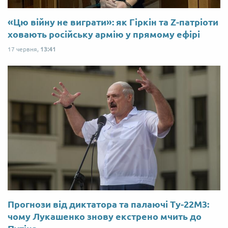
«Цю війну не виграти»: як Гіркін та Z-патріоти
ховають російську армію у прямому ефірі
17 червня,
13:41
Прогнози від диктатора та палаючі Ту-22М3:
чому Лукашенко знову екстрено мчить до