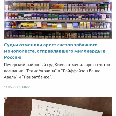
Судьи отменили арест счетов табачного
монополиста, отправлявшего миллиарды в
Россию
Печерский районный суд Киева отменил арест счетов
компании "Тедис Украина" в "Райффайзен Банке
Аваль" и "Приватбанке".
11.05.2017,
14:20