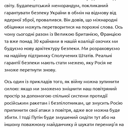
світу. Будапештський меморандум, покликаний
гарантувати безпеку України в обмін на відмову від
ядерної зброї, провалився. Він довів, що міжнародні
обіцянки можуть перетворитися на порожні слова. Ось
чому сьогодні разом із Великою Британією, Францією
та вже понад 30 країнами в нашій коаліції охочих ми
будуємо нову архітектуру безпеки. Ми розраховуємо
на надійну підтримку Сполучених Штатів. Реальні
гарантії безпеки мають стати межею, яку Росія не
зможе перетнути знову.
Ось один із прикладів того, як війну можна зупинити
силою: якщо ми зможемо зміцнити наш повітряний
простір за допомогою спільної системи протидії
російським ракетам і безпілотникам, це змусить Росію
припинити свої атаки з повітря, адже все можна буде
збити. І тоді Путін буде змушений сидіти тут або на
іншому поважному майданчику й шукати перемир'я на