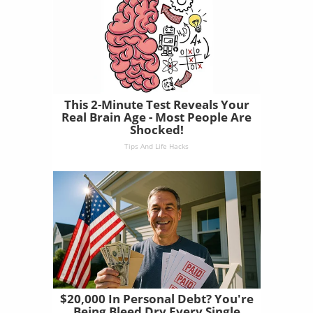
This 2-Minute Test Reveals Your
Real Brain Age - Most People Are
Shocked!
Tips And Life Hacks
$20,000 In Personal Debt? You're
Being Bleed Dry Every Single