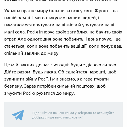
Україна прагне миру більше за всіх у світі. Фронт – на
нашій землі. І ми оплакуємо наших людей, і
намагаємося врятувати наші міста й урятувати наші
малі села. Росія ігнорує своїх загиблих, не бачить своїх
втрат. Але одного дня вона побачить, і вона почує. І це
станеться, коли вона побачить ваші дії, коли почує ваш
спільний заклик до миру.
Це мій заклик до вас сьогодні: будьте дієвою силою.
Дійте разом. Будь ласка. Об'єднайтеся нарешті, щоб
зупинити війну Росії. І ми знаємо, як гарантувати
безпеку. Зараз потрібен сильний поштовх, щоб
змусити Росію рухатися до миру.
Підпишіться на наш канал у Telegram та отримуйте
добірку лише важливих новин!