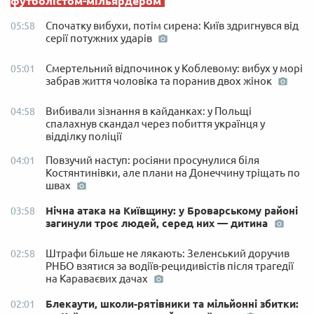
футболістом-мільярдером
Спочатку вибухи, потім сирена: Київ здригнувся від
05:58
серії потужних ударів
Смертельний відпочинок у Коблевому: вибух у морі
05:01
забрав життя чоловіка та поранив двох жінок
Вибивали зізнання в кайданках: у Польщі
04:58
спалахнув скандал через побиття українця у
відділку поліції
Повзучий наступ: росіяни просунулися біля
04:01
Костянтинівки, але плани на Донеччину тріщать по
швах
Нічна атака на Київщину: у Броварському районі
03:58
загинули троє людей, серед них — дитина
Штрафи більше не лякають: Зеленський доручив
02:58
РНБО взятися за водіїв-рецидивістів після трагедії
на Караваєвих дачах
Блекаути, школи-рятівники та мільйонні збитки:
02:01