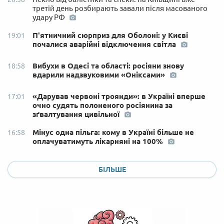
третій день розбирають завали після масованого
удару РФ
П'ятничний сюрприз для Оболоні: у Києві
19:01
почалися аварійні відключення світла
Вибухи в Одесі та області: росіяни знову
18:58
вдарили надзвуковими «Оніксами»
«Дарував червоні троянди»: в Україні вперше
17:01
очно судять полоненого росіянина за
зґвалтування цивільної
Мінус одна пільга: кому в Україні більше не
16:58
оплачуватимуть лікарняні на 100%
БІЛЬШЕ