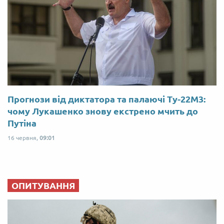
Прогнози від диктатора та палаючі Ту-22М3:
чому Лукашенко знову екстрено мчить до
Путіна
16 червня,
09:01
ОПИТУВАННЯ