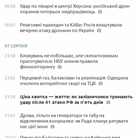
Удар по лікарні в центрі Херсона: російський дрон
00:58
поранив чотирьох медпрацівниць
Реактивні «шахеди» та КАБи: Росія влаштувала
00:01
вечірню атаку дронами по Україні
07 СЕРПНЯ
Блокувань не побільшає, але схематозникам
23:58
приготуватися: НБУ змінив правила
фінмоніторингу
Перцевий газ, балаклави та реанімація: Одещина
23:02
очолила антирейтинг скарг на ТЦК
Ціна квитка — життя: як залізничники тримають
21:58
удар після 41 атаки РФ за п'ять днів
Дрова, пільги на генератори та табу на
21:01
відключення комуналки: як Рада планує рятувати
нас цієї зими
Пекло від балістики та спеки: на Київщині вже
20:58