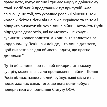
право вето, купує вплив і тримає мир у підвішеному
стані. Російський представник тут присутній. Але,
звісно, це не той, хто ухвалює реальні рішення. Той
чоловік боїться сісти віч-на-віч з Україною та світом і
відкрито визнати: він хоче лише війни. Натомість Путін
відряджає делегатів, які не можуть і не хочуть
зупинити кровопролиття. А коли він з'являється за
кордоном – у Пекіні, чи деінде, – то лише для того,
щоб виграти час для вбивств і вдати, що прагне
дипломатії.
Путін дбає лише про те, щоб використати кожну
зустріч, кожен шанс для продовження війни. Щодня
Росія вбиває наших людей, руйнує наші міста й не
подає жодних ознак того, що вона коли-небудь
повернеться до принципів Статуту ООН.