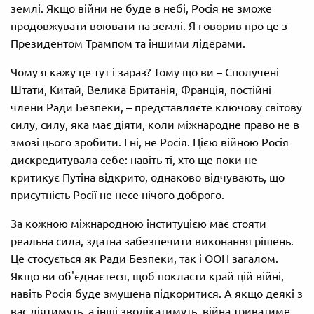
землі. Якщо війни не буде в небі, Росія не зможе
продовжувати воювати на землі. Я говорив про це з
Президентом Трампом та іншими лідерами.
Чому я кажу це тут і зараз? Тому що ви – Сполучені
Штати, Китай, Велика Британія, Франція, постійні
члени Ради Безпеки, – представляєте ключову світову
силу, силу, яка має діяти, коли міжнародне право не в
змозі цього зробити. І ні, не Росія. Цією війною Росія
дискредитувала себе: навіть ті, хто ще поки не
критикує Путіна відкрито, однаково відчувають, що
присутність Росії не несе нічого доброго.
За кожною міжнародною інституцією має стояти
реальна сила, здатна забезпечити виконання рішень.
Це стосується як Ради Безпеки, так і ООН загалом.
Якщо ви об'єднаєтеся, щоб покласти край цій війні,
навіть Росія буде змушена підкоритися. А якщо деякі з
вас діятимуть, а інші зволікатимуть, війна триватиме.