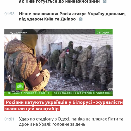
як Київ готується до найважчої зими
Нічне полювання: Росія атакує Україну дронами,
01:58
під ударом Київ та Дніпро
Росіяни катують українців у Білорусі - журналісти
знайшли цей концтабір
Удар по стадіону в Одесі, паніка на пляжах Ялти та
01:01
дрони на Уралі: головне за день