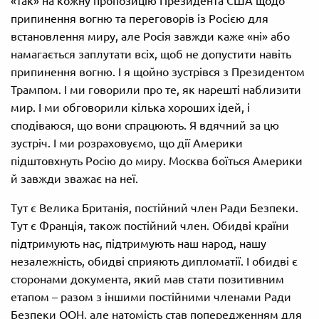
«так» на кожну пропозицію Президента США щодо
припинення вогню та переговорів із Росією для
встановлення миру, але Росія завжди каже «ні» або
намагається заплутати всіх, щоб не допустити навіть
припинення вогню. І я щойно зустрівся з Президентом
Трампом. І ми говорили про те, як нарешті наблизити
мир. І ми обговорили кілька хороших ідей, і
сподіваюся, що вони спрацюють. Я вдячний за цю
зустріч. І ми розраховуємо, що дії Америки
підштовхнуть Росію до миру. Москва боїться Америки
й завжди зважає на неї.
Тут є Велика Британія, постійний член Ради Безпеки.
Тут є Франція, також постійний член. Обидві країни
підтримують нас, підтримують наш народ, нашу
незалежність, обидві сприяють дипломатії. І обидві є
сторонами документа, який мав стати позитивним
етапом – разом з іншими постійними членами Ради
Безпеки ООН, але натомість став попередженням для