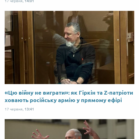
17 червня,
14:01
«Цю війну не виграти»: як Гіркін та Z-патріоти
ховають російську армію у прямому ефірі
17 червня,
13:41