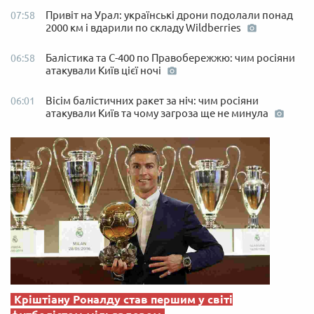
Привіт на Урал: українські дрони подолали понад
07:58
2000 км і вдарили по складу Wildberries
Балістика та С-400 по Правобережжю: чим росіяни
06:58
атакували Київ цієї ночі
Вісім балістичних ракет за ніч: чим росіяни
06:01
атакували Київ та чому загроза ще не минула
Кріштіану Роналду став першим у світі