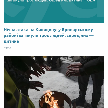
Нічна атака на Київщину: у Броварському
районі загинули троє людей, серед них —
дитина
03:58