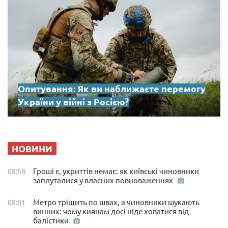
Опитування: Як ви наближаєте перемогу
України у війні з Росією?
НОВИНИ
Гроші є, укриттів немає: як київські чиновники
08:58
заплуталися у власних повноваженнях
Метро тріщить по швах, а чиновники шукають
08:01
винних: чому киянам досі ніде ховатися від
балістики