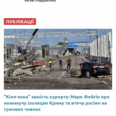
ПУБЛІКАЦІЇ
"Кілл-зона" замість курорту: Марк Фейгін про
неминучу ізоляцію Криму та втечу росіян на
гумових човнах