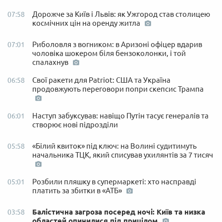
Дорожче за Київ і Львів: як Ужгород став столицею
07:58
космічних цін на оренду житла
Риболовля з вогником: в Аризоні офіцер вдарив
07:01
чоловіка шокером біля бензоколонки, і той
спалахнув
Свої ракети для Patriot: США та Україна
06:58
продовжують переговори попри скепсис Трампа
Наступ забуксував: навіщо Путін тасує генералів та
06:01
створює нові підрозділи
«Білий квиток» під ключ: на Волині судитимуть
05:58
начальника ТЦК, який списував ухилянтів за 7 тисяч
Розбили пляшку в супермаркеті: хто насправді
05:01
платить за збитки в «АТБ»
Балістична загроза посеред ночі: Київ та низка
03:58
областей опинилися під прицілом