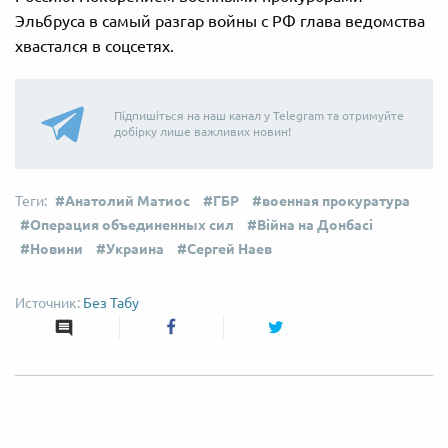
Эльбруса в самый разгар войны с РФ глава ведомства
хвастался в соцсетях.
Підпишіться на наш канал у Telegram та отримуйте
добірку лише важливих новин!
Анатолий Матиос
ГБР
военная прокуратура
Операция объединенных сил
Війна на Донбасі
Новини
Украина
Сергей Наев
Без Табу