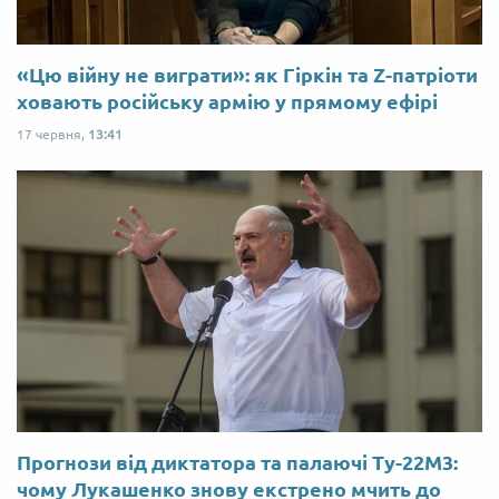
«Цю війну не виграти»: як Гіркін та Z-патріоти
ховають російську армію у прямому ефірі
17 червня,
13:41
Прогнози від диктатора та палаючі Ту-22М3:
чому Лукашенко знову екстрено мчить до