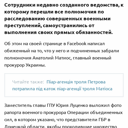
Сотрудники недавно созданного ведомства, к
которому перешли все полномочия по
расследованию совершенных военными
преступлений, самоустранились от
выполнения своих прямых обязанностей.
Об этом на своей странице в Facebook написал
обиженный на то, что у него и подчиненных забрали
полномочия Анатолий Матиос, главный военный
прокурор Украины.
Піар-агенція троля Петрова
потрапила під каток піар-агенції троля Матіоса
Заместитель главы ГПУ Юрия Луценко выложил фото
рапорта военного прокурора Операции объединенных
сил, в котором указано, что представители ГБР в
Донецкой области, якобы проходившие множество