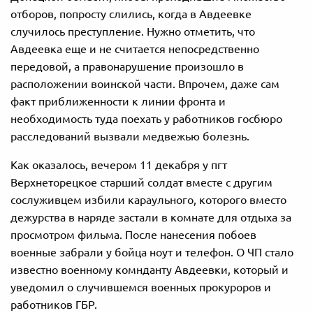
отборов, попросту слились, когда в Авдеевке
случилось преступление. Нужно отметить, что
Авдеевка еще и не считается непосредственно
передовой, а правонарушение произошло в
расположении воинской части. Впрочем, даже сам
факт приближенности к линии фронта и
необходимость туда поехать у работников госбюро
расследований вызвали медвежью болезнь.
Как оказалось, вечером 11 декабря у пгт
Верхнеторецкое старший солдат вместе с другим
сослуживцем избили караульного, которого вместо
дежурства в наряде застали в комнате для отдыха за
просмотром фильма. После нанесения побоев
военные забрали у бойца ноут и телефон. О ЧП стало
известно военному комнданту Авдеевки, который и
уведомил о случившемся военных прокуроров и
работников ГБР.