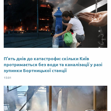
П'ять днів до катастрофи: скільки Київ
протримається без води та каналізації у разі
зупинки Бортницької станції
15:01