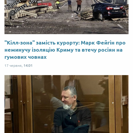
"Кілл-зона" замість курорту: Марк Фейгін про
неминучу ізоляцію Криму та втечу росіян на
гумових човнах
17 червня,
14:01