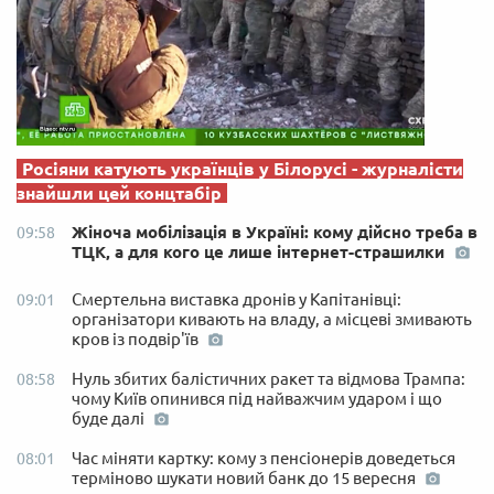
Росіяни катують українців у Білорусі - журналісти
знайшли цей концтабір
Жіноча мобілізація в Україні: кому дійсно треба в
09:58
ТЦК, а для кого це лише інтернет-страшилки
Смертельна виставка дронів у Капітанівці:
09:01
організатори кивають на владу, а місцеві змивають
кров із подвір'їв
Нуль збитих балістичних ракет та відмова Трампа:
08:58
чому Київ опинився під найважчим ударом і що
буде далі
Час міняти картку: кому з пенсіонерів доведеться
08:01
терміново шукати новий банк до 15 вересня