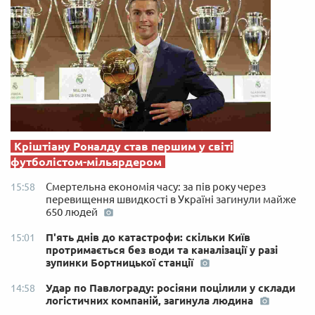
Кріштіану Роналду став першим у світі
футболістом-мільярдером
Смертельна економія часу: за пів року через
15:58
перевищення швидкості в Україні загинули майже
650 людей
П'ять днів до катастрофи: скільки Київ
15:01
протримається без води та каналізації у разі
зупинки Бортницької станції
Удар по Павлограду: росіяни поцілили у склади
14:58
логістичних компаній, загинула людина