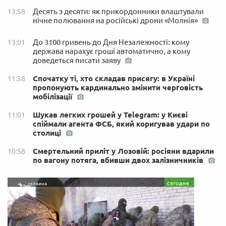
Десять з десяти: як прикордонники влаштували
13:58
нічне полювання на російські дрони «Молнія»
До 3100 гривень до Дня Незалежності: кому
13:01
держава нарахує гроші автоматично, а кому
доведеться писати заяву
Спочатку ті, хто складав присягу: в Україні
11:58
пропонують кардинально змінити черговість
мобілізації
Шукав легких грошей у Telegram: у Києві
11:01
спіймали агента ФСБ, який коригував удари по
столиці
Смертельний приліт у Лозовій: росіяни вдарили
10:58
по вагону потяга, вбивши двох залізничників