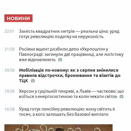
НОВИНИ
Замість квадратних метрів — реальна ціна: уряд
22:01
готує революцію податку на нерухомість
Росіяни вщент розбили депо «Укрпошти» у
21:58
Павлограді: загинули дві працівниці, але логістику
вже відновлюють
Мобілізація по-новому: як з серпня змінилися
20:58
правила відстрочки, бронювання та візитів до
ТЦК
Херсон у суцільній темряві, а Львів — частково: що
19:58
коїться з енергосистемою та коли чекати світла
Уряд готує пенсійну революцію: кому світить 6
16:58
тисяч, а кого залишать без базової виплати