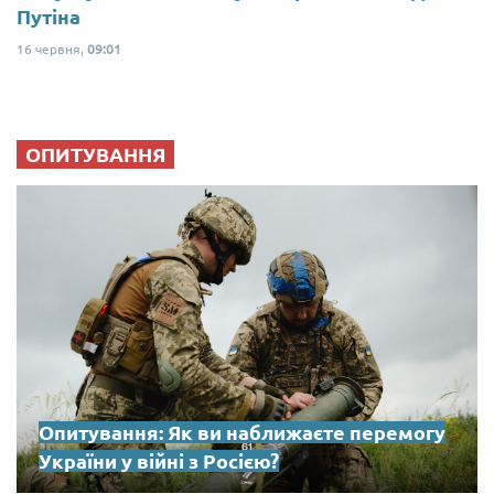
Путіна
16 червня,
09:01
ОПИТУВАННЯ
Опитування: Як ви наближаєте перемогу
України у війні з Росією?