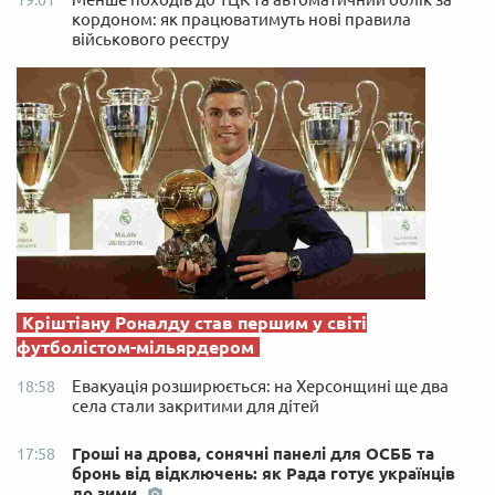
кордоном: як працюватимуть нові правила
військового реєстру
Кріштіану Роналду став першим у світі
футболістом-мільярдером
Евакуація розширюється: на Херсонщині ще два
18:58
села стали закритими для дітей
Гроші на дрова, сонячні панелі для ОСББ та
17:58
бронь від відключень: як Рада готує українців
до зими