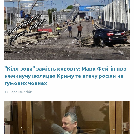
"Кілл-зона" замість курорту: Марк Фейгін про
неминучу ізоляцію Криму та втечу росіян на
гумових човнах
17 червня,
14:01