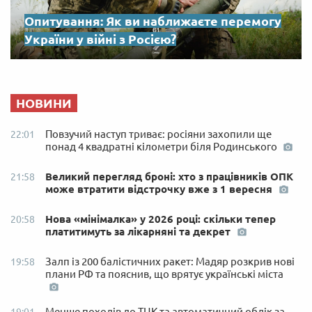
Опитування: Як ви наближаєте перемогу
України у війні з Росією?
НОВИНИ
Повзучий наступ триває: росіяни захопили ще
22:01
понад 4 квадратні кілометри біля Родинського
Великий перегляд броні: хто з працівників ОПК
21:58
може втратити відстрочку вже з 1 вересня
Нова «мінімалка» у 2026 році: скільки тепер
20:58
платитимуть за лікарняні та декрет
Залп із 200 балістичних ракет: Мадяр розкрив нові
19:58
плани РФ та пояснив, що врятує українські міста
Менше походів до ТЦК та автоматичний облік за
19:01