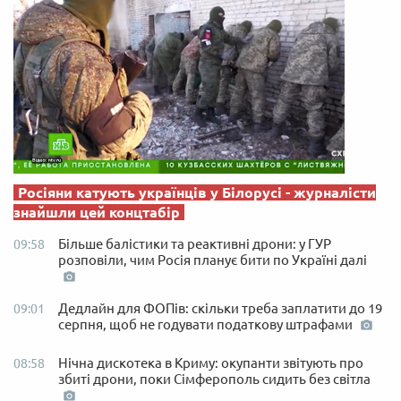
Росіяни катують українців у Білорусі - журналісти
знайшли цей концтабір
Більше балістики та реактивні дрони: у ГУР
09:58
розповіли, чим Росія планує бити по Україні далі
Дедлайн для ФОПів: скільки треба заплатити до 19
09:01
серпня, щоб не годувати податкову штрафами
Нічна дискотека в Криму: окупанти звітують про
08:58
збиті дрони, поки Сімферополь сидить без світла