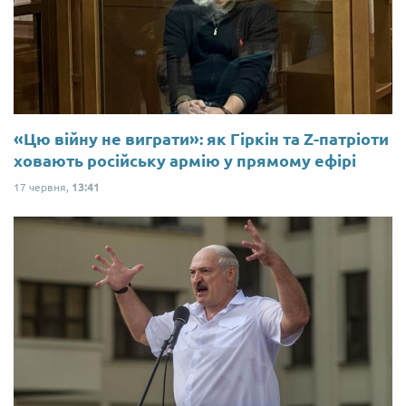
«Цю війну не виграти»: як Гіркін та Z-патріоти
ховають російську армію у прямому ефірі
17 червня,
13:41