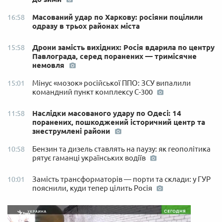
Масований удар по Харкову: росіяни поцілили
16:58
одразу в трьох районах міста
Дрони замість вихідних: Росія вдарила по центру
15:58
Павлограда, серед поранених — тримісячне
немовля
Мінус «мозок» російської ППО: ЗСУ випалили
15:01
командний пункт комплексу С-300
Наслідки масованого удару по Одесі: 14
11:58
поранених, пошкоджений історичний центр та
знеструмлені райони
Бензин та дизель ставлять на паузу: як геополітика
10:58
рятує гаманці українських водіїв
Замість трансформаторів — порти та склади: у ГУР
10:01
пояснили, куди тепер цілить Росія