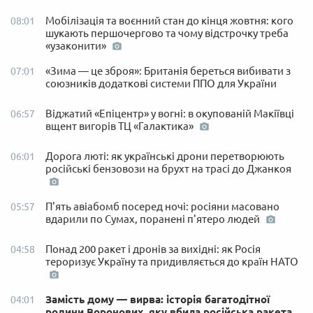
Мобілізація та воєнний стан до кінця жовтня: кого
08:01
шукають першочергово та чому відстрочку треба
«узаконити»
«Зима — це зброя»: Британія береться вибивати з
07:01
союзників додаткові системи ППО для України
Віджатий «Епіцентр» у вогні: в окупованій Макіївці
06:57
вщент вигорів ТЦ «Галактика»
Дорога люті: як українські дрони перетворюють
06:01
російські бензовози на брухт на трасі до Джанкоя
П'ять авіабомб посеред ночі: росіяни масовано
05:57
вдарили по Сумах, поранені п'ятеро людей
Понад 200 ракет і дронів за вихідні: як Росія
04:58
тероризує Україну та придивляється до країн НАТО
Замість дому — вирва: історія багатодітної
04:01
родини Воронових, яку вбила російська ракета