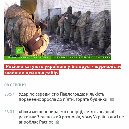
Росіяни катують українців у Білорусі - журналісти
знайшли цей концтабір
08 СЕРПНЯ
Удар по середмістю Павлограда: кількість
23:57
поранених зросла до п'яти, горять будинки
«Поки ми перебираємо папірці, летять реальні
23:01
ракети»: Зеленський розповів, чому Україна досі не
виробляє Patriot