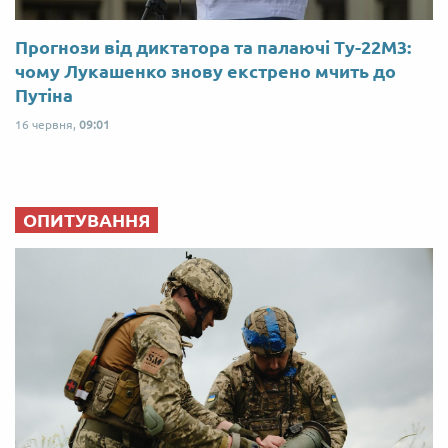
Прогнози від диктатора та палаючі Ту-22М3:
чому Лукашенко знову екстрено мчить до
Путіна
16 червня,
09:01
ОПИТУВАННЯ