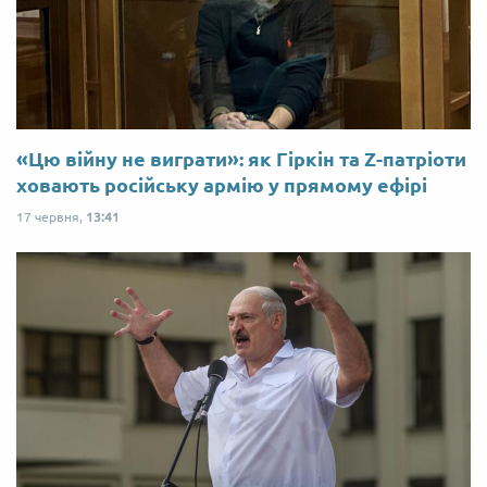
«Цю війну не виграти»: як Гіркін та Z-патріоти
ховають російську армію у прямому ефірі
17 червня,
13:41