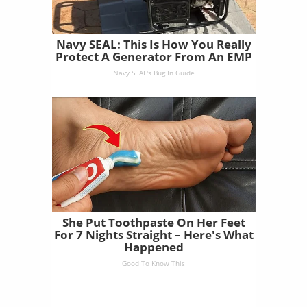
Navy SEAL: This Is How You Really
Protect A Generator From An EMP
Navy SEAL's Bug In Guide
She Put Toothpaste On Her Feet
For 7 Nights Straight – Here's What
Happened
Good To Know This