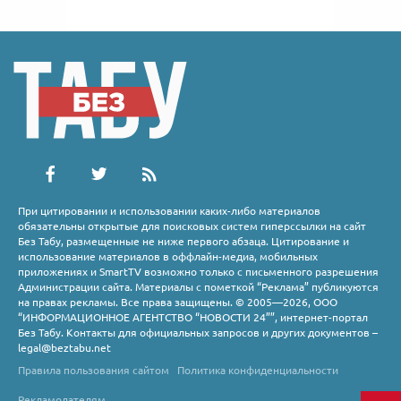
При цитировании и использовании каких-либо материалов
обязательны открытые для поисковых систем гиперссылки на сайт
Без Табу, размещенные не ниже первого абзаца. Цитирование и
использование материалов в оффлайн-медиа, мобильных
приложениях и SmartTV возможно только с письменного разрешения
Администрации сайта. Материалы с пометкой “Реклама” публикуются
на правах рекламы. Все права защищены. © 2005—2026, ООО
“ИНФОРМАЦИОННОЕ АГЕНТСТВО “НОВОСТИ 24””, интернет-портал
Без Табу. Контакты для официальных запросов и других документов –
legal@beztabu.net
Правила пользования сайтом
Политика конфиденциальности
Рекламодателям