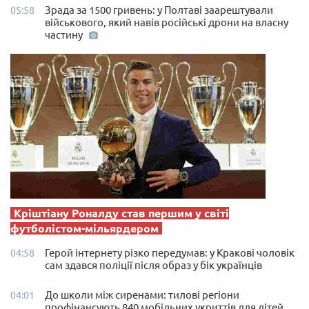
Зрада за 1500 гривень: у Полтаві заарештували
05:58
військового, який навів російські дрони на власну
частину
Кріштіану Роналду став першим у світі
футболістом-мільярдером
Герой інтернету різко передумав: у Кракові чоловік
04:58
сам здався поліції після образ у бік українців
До школи між сиренами: тилові регіони
04:01
профінансують 840 мобільних укриттів для дітей