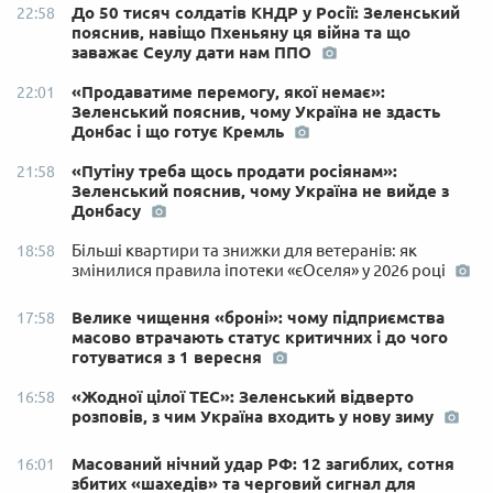
До 50 тисяч солдатів КНДР у Росії: Зеленський
22:58
пояснив, навіщо Пхеньяну ця війна та що
заважає Сеулу дати нам ППО
«Продаватиме перемогу, якої немає»:
22:01
Зеленський пояснив, чому Україна не здасть
Донбас і що готує Кремль
«Путіну треба щось продати росіянам»:
21:58
Зеленський пояснив, чому Україна не вийде з
Донбасу
Більші квартири та знижки для ветеранів: як
18:58
змінилися правила іпотеки «єОселя» у 2026 році
Велике чищення «броні»: чому підприємства
17:58
масово втрачають статус критичних і до чого
готуватися з 1 вересня
«Жодної цілої ТЕС»: Зеленський відверто
16:58
розповів, з чим Україна входить у нову зиму
Масований нічний удар РФ: 12 загиблих, сотня
16:01
збитих «шахедів» та черговий сигнал для