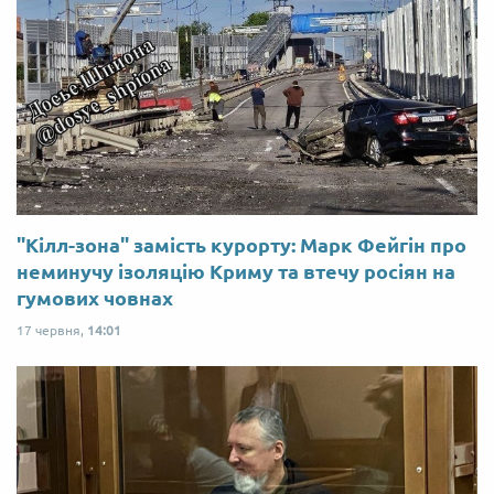
"Кілл-зона" замість курорту: Марк Фейгін про
неминучу ізоляцію Криму та втечу росіян на
гумових човнах
17 червня,
14:01