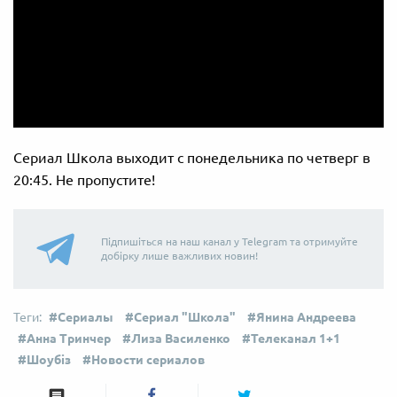
Сериал Школа выходит с понедельника по четверг в
20:45. Не пропустите!
Підпишіться на наш канал у Telegram та отримуйте
добірку лише важливих новин!
Сериалы
Сериал "Школа"
Янина Андреева
Анна Тринчер
Лиза Василенко
Телеканал 1+1
Шоубіз
Новости сериалов