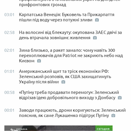
прифронтових громад
Карпатська Венеція: Буковель та Прикарпаття
03:01
пішли під воду через потужні зливи
На волосині від блекауту: окупована ЗАЕС двічі за
02:58
день втрачала зовнішнє живлення
Зима близько, а ракет замало: чому навіть 300
02:01
перехоплювачів для Patriot не закриють небо над
Києвом
Американський щит та тріск економіки РФ:
01:01
Зеленський розповів, як США захищатимуть
Україну після війни
«Путіну треба продавати перемогу»: Зеленський
00:58
відрізав ідею добровільного виходу з Донбасу
Заводи працюють, дрони коригуються: Зеленський
00:01
пояснив, як саме Лукашенко підігрує Путіну