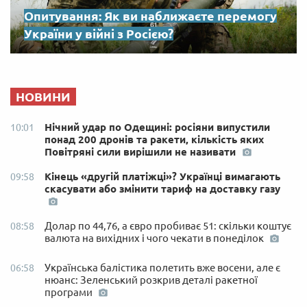
Опитування: Як ви наближаєте перемогу
України у війні з Росією?
НОВИНИ
Нічний удар по Одещині: росіяни випустили
10:01
понад 200 дронів та ракети, кількість яких
Повітряні сили вирішили не називати
Кінець «другій платіжці»? Українці вимагають
09:58
скасувати або змінити тариф на доставку газу
Долар по 44,76, а євро пробиває 51: скільки коштує
08:58
валюта на вихідних і чого чекати в понеділок
Українська балістика полетить вже восени, але є
06:58
нюанс: Зеленський розкрив деталі ракетної
програми