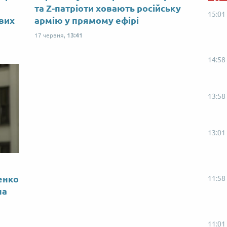
ю
та Z-патріоти ховають російську
15:01
ових
армію у прямому ефірі
17 червня,
13:41
14:58
13:58
13:01
енко
11:58
на
11:01