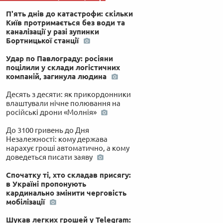
П'ять днів до катастрофи: скільки
Київ протримається без води та
каналізації у разі зупинки
Бортницької станції
Удар по Павлограду: росіяни
поцілили у склади логістичних
компаній, загинула людина
Десять з десяти: як прикордонники
влаштували нічне полювання на
російські дрони «Молнія»
До 3100 гривень до Дня
Незалежності: кому держава
нарахує гроші автоматично, а кому
доведеться писати заяву
Спочатку ті, хто складав присягу:
в Україні пропонують
кардинально змінити черговість
мобілізації
Шукав легких грошей у Telegram: