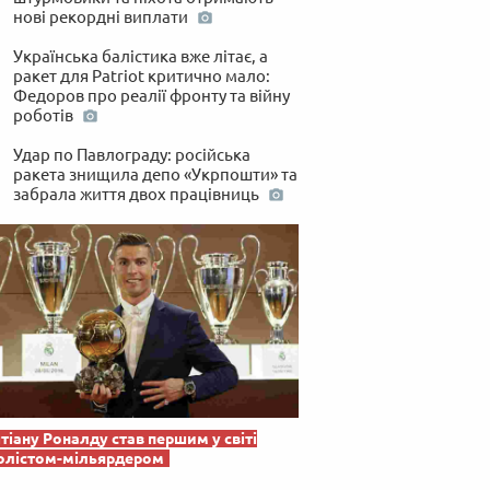
нові рекордні виплати
Українська балістика вже літає, а
ракет для Patriot критично мало:
Федоров про реалії фронту та війну
роботів
Удар по Павлограду: російська
ракета знищила депо «Укрпошти» та
забрала життя двох працівниць
тіану Роналду став першим у світі
олістом-мільярдером