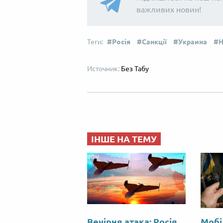
важливих новин!
Росія
Санкції
Украина
Н
Без Табу
ІНШЕ НА ТЕМУ
Вечірня атака: Росія
Мобі