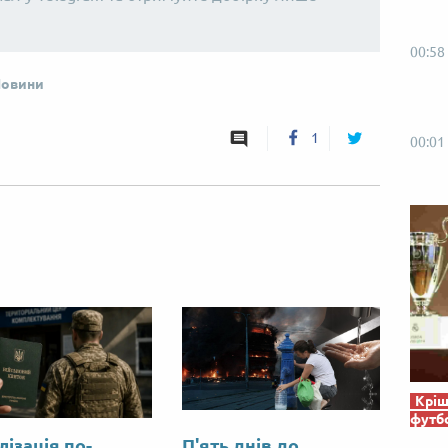
00:58
овини
1
00:01
Кріш
футб
лізація по-
П'ять днів до