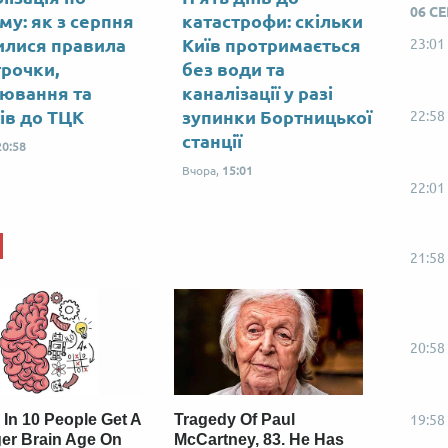
06 С
му: як з серпня
катастрофи: скільки
илися правила
Київ протримається
23:01
трочки,
без води та
ювання та
каналізації у разі
тів до ТЦК
зупинки Бортницької
22:58
станції
20:58
Вчора,
15:01
22:01
21:58
20:58
 In 10 People Get A
Tragedy Of Paul
19:58
er Brain Age On
McCartney, 83. He Has