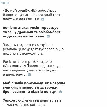
ЕРПНЯ
«Де мої гроші?»: НБУ зобов'язав
банки запустити покроковий трекінг
платежів для клієнтів
Вечірня атака: Росія тероризує
Україну дронами та авіабомбами
— де зараз небезпечно
Замість квадратних метрів —
реальна ціна: уряд готує революцію
податку на нерухомість
Росіяни вщент розбили депо
«Укрпошти» у Павлограді: загинули
дві працівниці, але логістику вже
відновлюють
Мобілізація по-новому: як з серпня
змінилися правила відстрочки,
бронювання та візитів до ТЦК
Херсон у суцільній темряві, а Львів
— частково: що коїться з