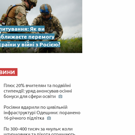
питування: Як ви
аближаєте перемогу
раїни у війні з Росією?
ВИНИ
Плюс 20% вчителям та подвійні
стипендії: уряд анонсував осінні
бонуси для сфери освіти
Росіяни вдарили по цивільній
інфраструктурі Одещини: поранено
16-річного підлітка
По 300–400 тисяч за «нуль»: коли
штурмовики та піхота отримають