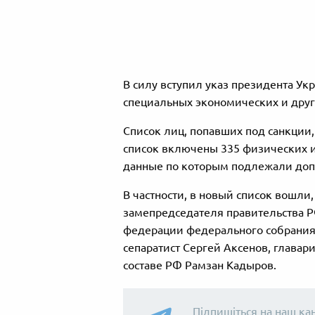
В силу вступил указ президента У
специальных экономических и друг
Список лиц, попавших под санкции
список включены 335 физических 
данные по которым подлежали доп
В частности, в новый список вошл
замепредседателя правительства Р
федерации федерального собрания
сепаратист Сергей Аксенов, главар
составе РФ Рамзан Кадыров.
Підпишіться на наш ка