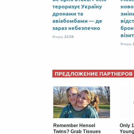
тероризує Україну
ново
дронами та
змін
авіабомбами — де
відс
зараз небезпечно
брон
візи
Вчора,
22:58
Вчора,
ПРЕДЛОЖЕНИЕ ПАРТНЕРОВ
Remember Hensel
Only 1
Twins? Grab Tissues
Young