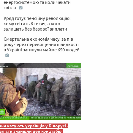
енергосистемою та коли чекати
 по-українськи
світла
Уряд готує пенсійну революцію:
кому світить 6 тисяч, а кого
залишать без базової виплати
Смертельна економія часу: за пів
року через перевищення швидкості
в Україні загинули майже 650 людей
яни катують українців у Білорусі -
лісти знайшли цей концтабір