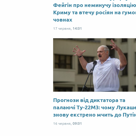
Фейгін про неминучу ізоляці
Криму та втечу росіян на гум
човнах
17 червня,
14:01
Прогнози від диктатора та
палаючі Ту-22М3: чому Лукаш
знову екстрено мчить до Путі
16 червня,
09:01