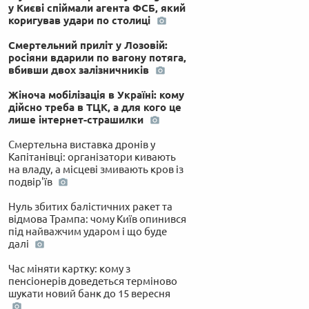
у Києві спіймали агента ФСБ, який
коригував удари по столиці
Смертельний приліт у Лозовій:
росіяни вдарили по вагону потяга,
вбивши двох залізничників
Жіноча мобілізація в Україні: кому
дійсно треба в ТЦК, а для кого це
лише інтернет-страшилки
Смертельна виставка дронів у
Капітанівці: організатори кивають
на владу, а місцеві змивають кров із
подвір'їв
Нуль збитих балістичних ракет та
відмова Трампа: чому Київ опинився
під найважчим ударом і що буде
далі
Час міняти картку: кому з
пенсіонерів доведеться терміново
шукати новий банк до 15 вересня