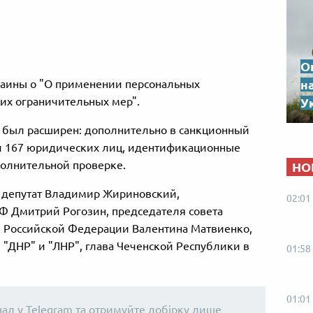
О
краины о "О применении персональных
н
их ограничительных мер".
Ук
, был расширен: дополнительно в санкционный
и 167 юридических лиц, идентификационные
олнительной проверке.
НО
и, депутат Владимир Жириновский,
02:01
Ф Дмитрий Рогозин, председателя совета
 Российской Федерации Валентина Матвиенко,
и "ДНР" и "ЛНР", глава Чеченской Республики в
01:58
01:01
нал у Telegram та отримуйте добірку лише