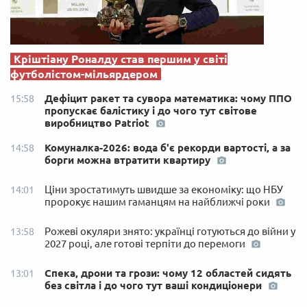
Кріштіану Роналду став першим у світі
футболістом-мільярдером
Дефіцит ракет та сувора математика: чому ППО
15:58
пропускає балістику і до чого тут світове
виробництво Patriot
Комуналка-2026: вода б'є рекорди вартості, а за
14:58
борги можна втратити квартиру
Ціни зростатимуть швидше за економіку: що НБУ
14:01
пророкує нашим гаманцям на найближчі роки
Рожеві окуляри знято: українці готуються до війни у
13:58
2027 році, але готові терпіти до перемоги
Спека, дрони та грози: чому 12 областей сидять
13:01
без світла і до чого тут ваші кондиціонери