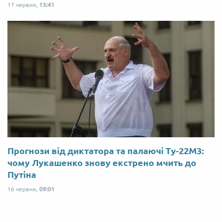
17 червня,
13:41
Прогнози від диктатора та палаючі Ту-22М3:
чому Лукашенко знову екстрено мчить до
Путіна
16 червня,
09:01