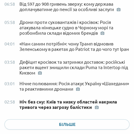
Від 597 до 908 гривень зверху: кому держава
06:58
доплачуватиме до пенсії за особливі заслуги
Дрони проти суховантажів і кросівок: Росія
05:58
атакувала німецьке судно в Чорному морі та
розбомбила склади відомих брендів
«Нам самим потрібні»: чому Трамп відмовив
04:01
Зеленському в ракетах до Patriot та до чого тут Іран
Дефіцит кросівок та затримки доставок: російські
03:58
ракети вщент знищили склади Puma та Intertop під
Києвом
Нічне полювання: Росія атакує Україну «Шахедами»
03:01
та реактивними дронами
Ніч без сну: Київ та низку областей накрила
02:58
тривога через загрозу балістики
БІЛЬШЕ