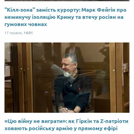
"Кілл-зона" замість курорту: Марк Фейгін про
неминучу ізоляцію Криму та втечу росіян на
гумових човнах
17 червня,
14:01
«Цю війну не виграти»: як Гіркін та Z-патріоти
ховають російську армію у прямому ефірі