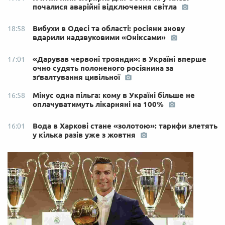
почалися аварійні відключення світла
Вибухи в Одесі та області: росіяни знову
18:58
вдарили надзвуковими «Оніксами»
«Дарував червоні троянди»: в Україні вперше
17:01
очно судять полоненого росіянина за
зґвалтування цивільної
Мінус одна пільга: кому в Україні більше не
16:58
оплачуватимуть лікарняні на 100%
Вода в Харкові стане «золотою»: тарифи злетять
16:01
у кілька разів уже з жовтня