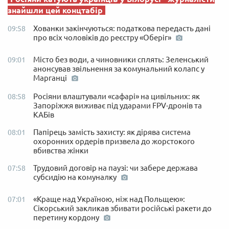
знайшли цей концтабір
Хованки закінчуються: податкова передасть дані
09:58
про всіх чоловіків до реєстру «Оберіг»
Місто без води, а чиновники сплять: Зеленський
09:01
анонсував звільнення за комунальний колапс у
Марганці
Росіяни влаштували «сафарі» на цивільних: як
08:58
Запоріжжя виживає під ударами FPV-дронів та
КАБів
Папірець замість захисту: як дірява система
08:01
охоронних ордерів призвела до жорстокого
вбивства жінки
Трудовий договір на паузі: чи забере держава
07:58
субсидію на комуналку
«Краще над Україною, ніж над Польщею»:
07:01
Сікорський закликав збивати російські ракети до
перетину кордону