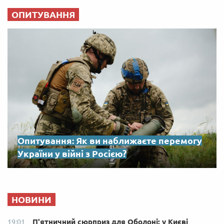
ОПИТУВАННЯ
Опитування: Як ви наближаєте перемогу
України у війні з Росією?
НОВИНИ
П'ятничний сюрприз для Оболоні: у Києві
19:01