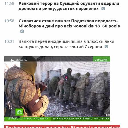
Ранковий терор на Сумщині: окупанти вдарили
11:58
дроном по ринку, десяток поранених
Сховатися стане важче: Податкова передасть
10:58
Міноборони дані про всіх чоловіків 18–60 років
Валюта перед вихідними пішла в плюс: скільки
10:01
коштують долар, євро та злотий 7 серпня
Росіяни катують українців у Білорусі - журналісти