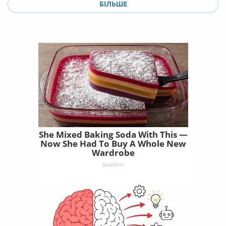
БІЛЬШЕ
She Mixed Baking Soda With This —
Now She Had To Buy A Whole New
Wardrobe
SodaSlim