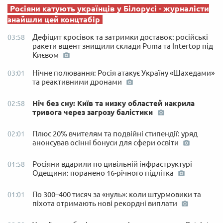
Росіяни катують українців у Білорусі - журналісти
знайшли цей концтабір
Дефіцит кросівок та затримки доставок: російські
03:58
ракети вщент знищили склади Puma та Intertop під
Києвом
Нічне полювання: Росія атакує Україну «Шахедами»
03:01
та реактивними дронами
Ніч без сну: Київ та низку областей накрила
02:58
тривога через загрозу балістики
Плюс 20% вчителям та подвійні стипендії: уряд
02:01
анонсував осінні бонуси для сфери освіти
Росіяни вдарили по цивільній інфраструктурі
01:58
Одещини: поранено 16-річного підлітка
По 300–400 тисяч за «нуль»: коли штурмовики та
01:01
піхота отримають нові рекордні виплати