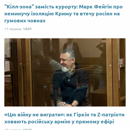
"Кілл-зона" замість курорту: Марк Фейгін про
неминучу ізоляцію Криму та втечу росіян на
гумових човнах
17 червня,
14:01
«Цю війну не виграти»: як Гіркін та Z-патріоти
ховають російську армію у прямому ефірі
17 червня,
13:41