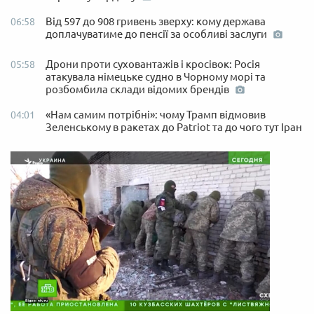
Від 597 до 908 гривень зверху: кому держава
06:58
доплачуватиме до пенсії за особливі заслуги
Дрони проти суховантажів і кросівок: Росія
05:58
атакувала німецьке судно в Чорному морі та
розбомбила склади відомих брендів
«Нам самим потрібні»: чому Трамп відмовив
04:01
Зеленському в ракетах до Patriot та до чого тут Іран