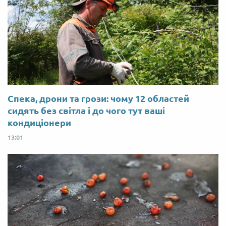
Спека, дрони та грози: чому 12 областей
сидять без світла і до чого тут ваші
кондиціонери
13:01