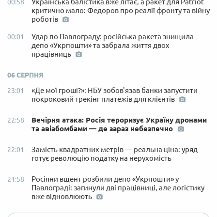
Українська балістика вже літає, а ракет для Patriot
00:58
критично мало: Федоров про реалії фронту та війну
роботів
Удар по Павлограду: російська ракета знищила
00:01
депо «Укрпошти» та забрала життя двох
працівниць
06 СЕРПНЯ
«Де мої гроші?»: НБУ зобов'язав банки запустити
23:01
покроковий трекінг платежів для клієнтів
Вечірня атака: Росія тероризує Україну дронами
22:58
та авіабомбами — де зараз небезпечно
Замість квадратних метрів — реальна ціна: уряд
22:01
готує революцію податку на нерухомість
Росіяни вщент розбили депо «Укрпошти» у
21:58
Павлограді: загинули дві працівниці, але логістику
вже відновлюють