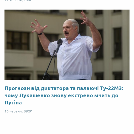
Прогнози від диктатора та палаючі Ту-22М3:
чому Лукашенко знову екстрено мчить до
Путіна
16 червня,
09:01