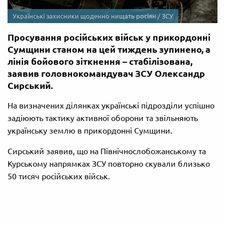
Українські захисники щоденно нищать росіян / ЗСУ
Просування російських військ у прикордонні
Сумщини станом на цей тиждень зупинено, а
лінія бойового зіткнення – стабілізована,
заявив головнокомандувач ЗСУ Олександр
Сирський.
На визначених ділянках українські підрозділи успішно
задіюють тактику активної оборони та звільняють
українську землю в прикордонні Сумщини.
Сирський заявив, що на Північнослобожанському та
Курському напрямках ЗСУ повторно скували близько
50 тисяч російських військ.