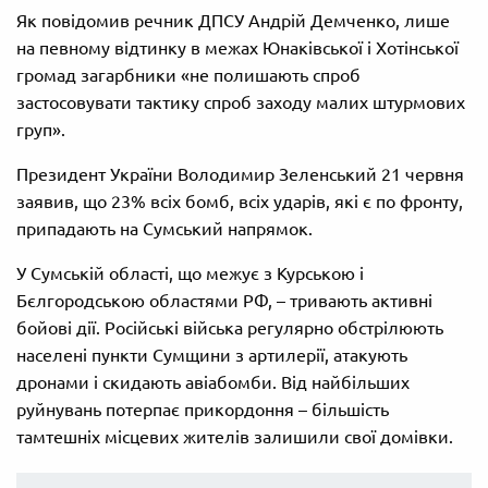
Як повідомив речник ДПСУ Андрій Демченко, лише
на певному відтинку в межах Юнаківської і Хотінської
громад загарбники «не полишають спроб
застосовувати тактику спроб заходу малих штурмових
груп».
Президент України Володимир Зеленський 21 червня
заявив, що 23% всіх бомб, всіх ударів, які є по фронту,
припадають на Сумський напрямок.
У Сумській області, що межує з Курською і
Бєлгородською областями РФ, – тривають активні
бойові дії. Російські війська регулярно обстрілюють
населені пункти Сумщини з артилерії, атакують
дронами і скидають авіабомби. Від найбільших
руйнувань потерпає прикордоння – більшість
тамтешніх місцевих жителів залишили свої домівки.