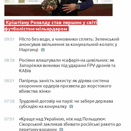
Кріштіану Роналду став першим у світі
футболістом-мільярдером
Місто без води, а чиновники сплять: Зеленський
09:01
анонсував звільнення за комунальний колапс у
Марганці
Росіяни влаштували «сафарі» на цивільних: як
08:58
Запоріжжя виживає під ударами FPV-дронів та
КАБів
Папірець замість захисту: як дірява система
08:01
охоронних ордерів призвела до жорстокого
вбивства жінки
Трудовий договір на паузі: чи забере держава
07:58
субсидію на комуналку
«Краще над Україною, ніж над Польщею»:
07:01
Сікорський закликав збивати російські ракети до
перетину кордону