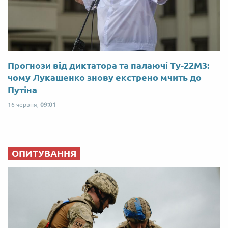
Прогнози від диктатора та палаючі Ту-22М3:
чому Лукашенко знову екстрено мчить до
Путіна
16 червня,
09:01
ОПИТУВАННЯ