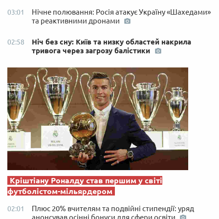
Нічне полювання: Росія атакує Україну «Шахедами»
03:01
та реактивними дронами
Ніч без сну: Київ та низку областей накрила
02:58
тривога через загрозу балістики
Кріштіану Роналду став першим у світі
футболістом-мільярдером
Плюс 20% вчителям та подвійні стипендії: уряд
02:01
анонсував осінні бонуси для сфери освіти