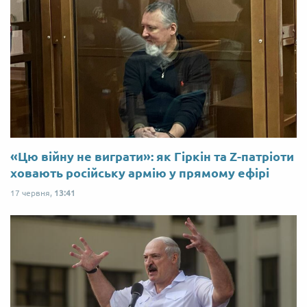
«Цю війну не виграти»: як Гіркін та Z-патріоти
ховають російську армію у прямому ефірі
17 червня,
13:41