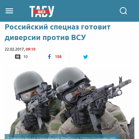
Российский спецназ готовит
диверсии против ВСУ
22.02.2017,
09:10
10
158
Спецназ ведет разведку на Донбассе / http://onpress.info