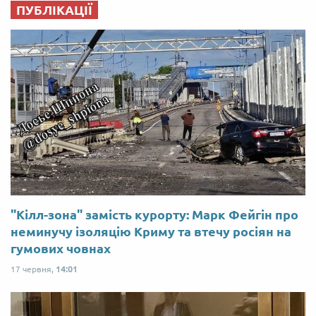
ПУБЛІКАЦІЇ
"Кілл-зона" замість курорту: Марк Фейгін про
неминучу ізоляцію Криму та втечу росіян на
гумових човнах
17 червня,
14:01