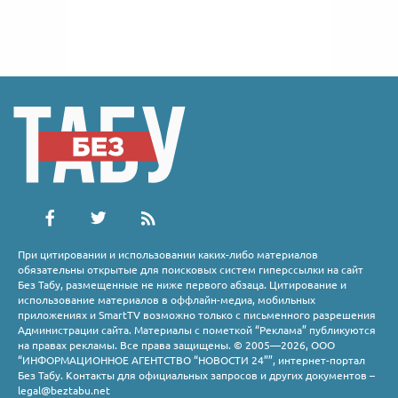
При цитировании и использовании каких-либо материалов
обязательны открытые для поисковых систем гиперссылки на сайт
Без Табу, размещенные не ниже первого абзаца. Цитирование и
использование материалов в оффлайн-медиа, мобильных
приложениях и SmartTV возможно только с письменного разрешения
Администрации сайта. Материалы с пометкой “Реклама” публикуются
на правах рекламы. Все права защищены. © 2005—2026, ООО
“ИНФОРМАЦИОННОЕ АГЕНТСТВО “НОВОСТИ 24””, интернет-портал
Без Табу. Контакты для официальных запросов и других документов –
legal@beztabu.net