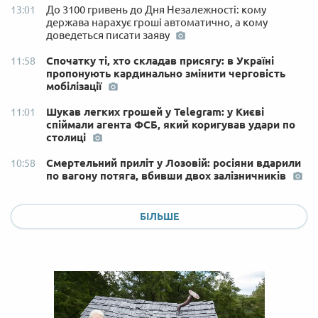
До 3100 гривень до Дня Незалежності: кому
13:01
держава нарахує гроші автоматично, а кому
доведеться писати заяву
Спочатку ті, хто складав присягу: в Україні
11:58
пропонують кардинально змінити черговість
мобілізації
Шукав легких грошей у Telegram: у Києві
11:01
спіймали агента ФСБ, який коригував удари по
столиці
Смертельний приліт у Лозовій: росіяни вдарили
10:58
по вагону потяга, вбивши двох залізничників
БІЛЬШЕ