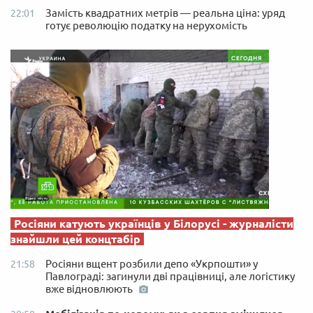
Замість квадратних метрів — реальна ціна: уряд
22:01
готує революцію податку на нерухомість
Росіяни катують українців у Білорусі - журналісти
знайшли цей концтабір
Росіяни вщент розбили депо «Укрпошти» у
21:58
Павлограді: загинули дві працівниці, але логістику
вже відновлюють