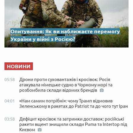
Опитування: Як ви наближаєте перемогу
України у війні з Росією?
НОВИНИ
Дрони проти суховантажів і кросівок: Росія
05:58
атакувала німецьке судно в Чорному морі та
розбомбила склади відомих брендів
«Нам самим потрібні»: чому Трамп відмовив
04:01
Зеленському в ракетах до Patriot та до чого тут Іран
Дефіцит кросівок та затримки доставок: російські
03:58
ракети вщент знищили склади Puma та Intertop під
Києвом