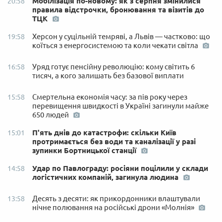
Мобілізація по-новому: як з серпня змінилися
20:58
правила відстрочки, бронювання та візитів до
ТЦК
Херсон у суцільній темряві, а Львів — частково: що
19:58
коїться з енергосистемою та коли чекати світла
Уряд готує пенсійну революцію: кому світить 6
16:58
тисяч, а кого залишать без базової виплати
Смертельна економія часу: за пів року через
15:58
перевищення швидкості в Україні загинули майже
650 людей
П'ять днів до катастрофи: скільки Київ
15:01
протримається без води та каналізації у разі
зупинки Бортницької станції
Удар по Павлограду: росіяни поцілили у склади
14:58
логістичних компаній, загинула людина
Десять з десяти: як прикордонники влаштували
13:58
нічне полювання на російські дрони «Молнія»