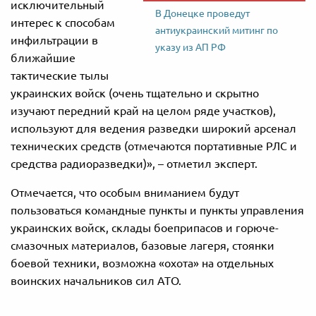
исключительный
В Донецке проведут
интерес к способам
антиукраинский митинг по
инфильтрации в
указу из АП РФ
ближайшие
тактические тылы
украинских войск (очень тщательно и скрытно
изучают передний край на целом ряде участков),
используют для ведения разведки широкий арсенал
технических средств (отмечаются портативные РЛС и
средства радиоразведки)», – отметил эксперт.
Отмечается, что особым вниманием будут
пользоваться командные пункты и пункты управления
украинских войск, склады боеприпасов и горюче-
смазочных материалов, базовые лагеря, стоянки
боевой техники, возможна «охота» на отдельных
воинских начальников сил АТО.