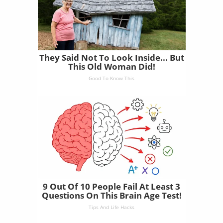
They Said Not To Look Inside... But
This Old Woman Did!
Good To Know This
9 Out Of 10 People Fail At Least 3
Questions On This Brain Age Test!
Tips And Life Hacks