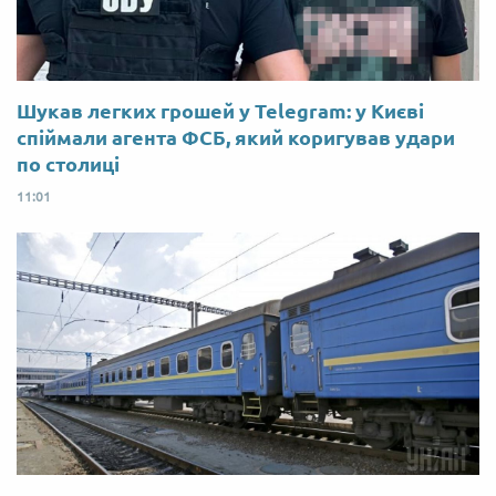
Шукав легких грошей у Telegram: у Києві
спіймали агента ФСБ, який коригував удари
по столиці
11:01