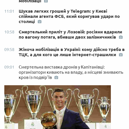
мобілізації
Шукав легких грошей у Telegram: у Києві
11:01
спіймали агента ФСБ, який коригував удари по
столиці
Смертельний приліт у Лозовій: росіяни вдарили
10:58
по вагону потяга, вбивши двох залізничників
Жіноча мобілізація в Україні: кому дійсно треба в
09:58
ТЦК, а для кого це лише інтернет-страшилки
Смертельна виставка дронів у Капітанівці:
09:01
організатори кивають на владу, а місцеві змивають
кров із подвір'їв