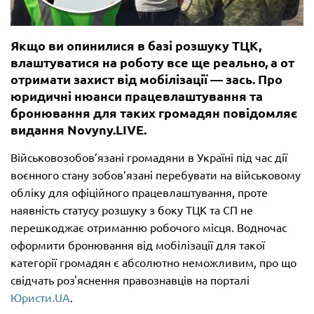
Якщо ви опинилися в базі розшуку ТЦК,
влаштуватися на роботу все ще реально, а от
отримати захист від мобілізації — зась. Про
юридичні нюанси працевлаштування та
бронювання для таких громадян повідомляє
видання Novyny.LIVE.
Військовозобов’язані громадяни в Україні під час дії
воєнного стану зобов’язані перебувати на військовому
обліку для офіційного працевлаштування, проте
наявність статусу розшуку з боку ТЦК та СП не
перешкоджає отриманню робочого місця. Водночас
оформити бронювання від мобілізації для такої
категорії громадян є абсолютно неможливим, про що
свідчать роз'яснення правознавців на порталі
Юристи.UA
.