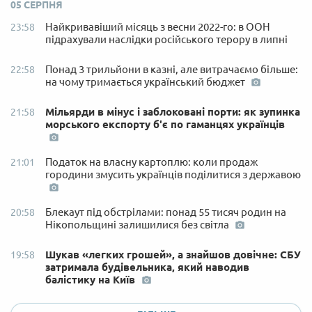
05 СЕРПНЯ
Найкривавіший місяць з весни 2022-го: в ООН
23:58
підрахували наслідки російського терору в липні
Понад 3 трильйони в казні, але витрачаємо більше:
22:58
на чому тримається український бюджет
Мільярди в мінус і заблоковані порти: як зупинка
21:58
морського експорту б'є по гаманцях українців
Податок на власну картоплю: коли продаж
21:01
городини змусить українців поділитися з державою
Блекаут під обстрілами: понад 55 тисяч родин на
20:58
Нікопольщині залишилися без світла
Шукав «легких грошей», а знайшов довічне: СБУ
19:58
затримала будівельника, який наводив
балістику на Київ