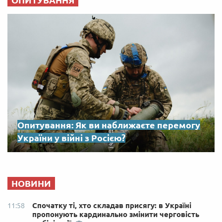
ОПИТУВАННЯ
Опитування: Як ви наближаєте перемогу
України у війні з Росією?
НОВИНИ
Спочатку ті, хто складав присягу: в Україні
11:58
пропонують кардинально змінити черговість