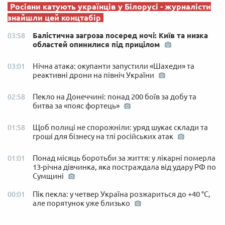
Росіяни катують українців у Білорусі - журналісти
знайшли цей концтабір
Балістична загроза посеред ночі: Київ та низка
03:58
областей опинилися під прицілом
Нічна атака: окупанти запустили «Шахеди» та
03:01
реактивні дрони на північ України
Пекло на Донеччині: понад 200 боїв за добу та
02:58
битва за «пояс фортець»
Щоб полиці не спорожніли: уряд шукає склади та
01:58
гроші для бізнесу на тлі російських атак
Понад місяць боротьби за життя: у лікарні померла
01:01
13-річна дівчинка, яка постраждала від удару РФ по
Сумщині
Пік пекла: у четвер Україна розжариться до +40 °C,
00:01
але порятунок уже близько