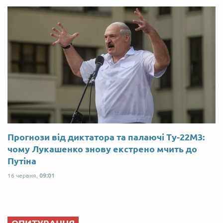
Прогнози від диктатора та палаючі Ту-22М3:
чому Лукашенко знову екстрено мчить до
Путіна
16 червня,
09:01