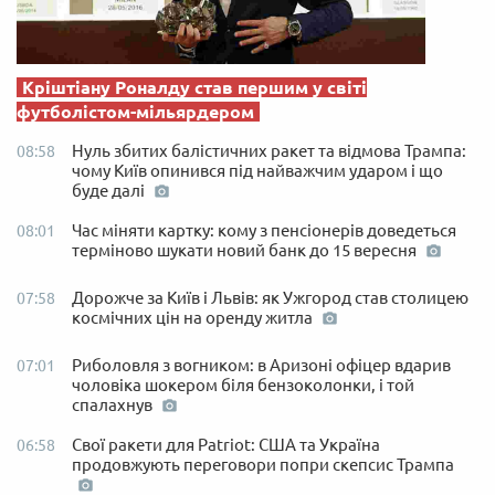
Кріштіану Роналду став першим у світі
футболістом-мільярдером
Нуль збитих балістичних ракет та відмова Трампа:
08:58
чому Київ опинився під найважчим ударом і що
буде далі
Час міняти картку: кому з пенсіонерів доведеться
08:01
терміново шукати новий банк до 15 вересня
Дорожче за Київ і Львів: як Ужгород став столицею
07:58
космічних цін на оренду житла
Риболовля з вогником: в Аризоні офіцер вдарив
07:01
чоловіка шокером біля бензоколонки, і той
спалахнув
Свої ракети для Patriot: США та Україна
06:58
продовжують переговори попри скепсис Трампа