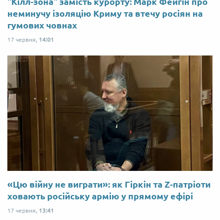
"Кілл-зона" замість курорту: Марк Фейгін про
неминучу ізоляцію Криму та втечу росіян на
гумових човнах
17 червня,
14:01
«Цю війну не виграти»: як Гіркін та Z-патріоти
ховають російську армію у прямому ефірі
17 червня,
13:41