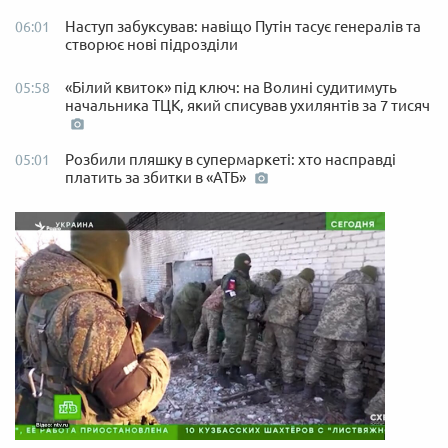
Наступ забуксував: навіщо Путін тасує генералів та
06:01
створює нові підрозділи
«Білий квиток» під ключ: на Волині судитимуть
05:58
начальника ТЦК, який списував ухилянтів за 7 тисяч
Розбили пляшку в супермаркеті: хто насправді
05:01
платить за збитки в «АТБ»