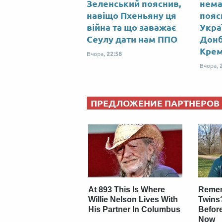
Зеленський пояснив,
нема
навіщо Пхеньяну ця
пояс
війна та що заважає
Укра
Сеулу дати нам ППО
Донб
Кре
Вчора,
22:58
Вчора,
ПРЕДЛОЖЕНИЕ ПАРТНЕРОВ
At 893 This Is Where
Remem
Willie Nelson Lives With
Twins
His Partner In Columbus
Befor
Now