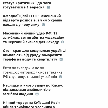
статус критичних і до чого
готуватися з 1 вересня
«Жодної цілої ТЕС»: Зеленський
відверто розповів, з чим Україна
входить у нову зиму
Масований нічний удар РФ: 12
загиблих, сотня збитих «шахедів»
та черговий сигнал для Заходу
Стоп-кран для комуналки: українці
вимагають від уряду заморозити
тарифи на воду та квартплату
Бити по складах, а не по
трансформаторах: як нова тактика
РФ спустошує гаманці українців
Наслідки нічного удару по Києву:
під завалами знайшли тіло
загиблої людини
Нічний терор: на Київщині Росія
вбила трирічного хлопчика з