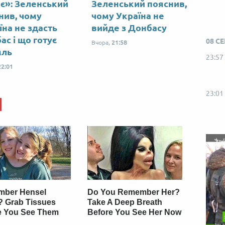
є»: Зеленський
Зеленський пояснив,
Від пацанки до панянки
Топ-модель
нив, чому
чому Україна не
їна не здасть
вийде з Донбасу
ас і що готує
08 С
Вчора,
21:58
мль
23:57
22:01
23:01
ber Hensel
Do You Remember Her?
? Grab Tissues
Take A Deep Breath
e You See Them
Before You See Her Now