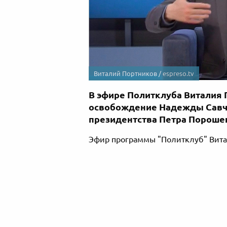
Виталий Портников /
espreso.tv
В эфире Политклуба Виталия
освобождение Надежды Савче
президентства Петра Пороше
Эфир программы "Политклуб" Витал