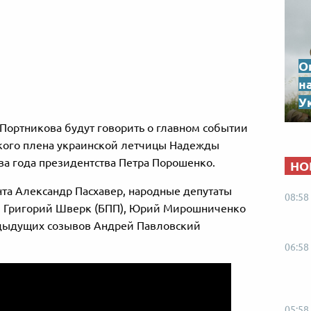
О
н
Ук
Портникова будут говорить о главном событии
ского плена украинской летчицы Надежды
ва года президентства Петра Порошенко.
НО
нта Александр Пасхавер, народные депутаты
08:58
, Григорий Шверк (БПП), Юрий Мирошниченко
едыдущих созывов Андрей Павловский
06:58
05:58