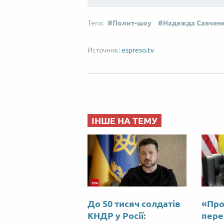
Полит-шоу
Надежда Савчен
espreso.tv
ІНШЕ НА ТЕМУ
До 50 тисяч солдатів
«Про
КНДР у Росії:
пере