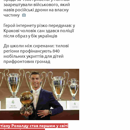
заарештували військового, який
навів російські дрони на власну
частину
Герой інтернету різко передумав: у
Кракові чоловік сам здався поліції
після образ у бік українців
До школи між сиренами: тилові
регіони профінансують 840
мобільних укриттів для дітей
прифронтових громад
тіану Роналду став першим у світі