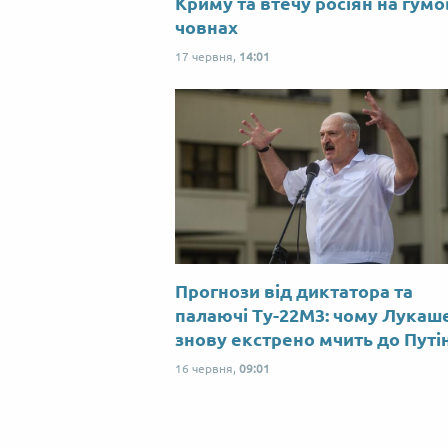
Криму та втечу росіян на гум
човнах
17 червня,
14:01
Прогнози від диктатора та
палаючі Ту-22М3: чому Лукаш
знову екстрено мчить до Путі
16 червня,
09:01