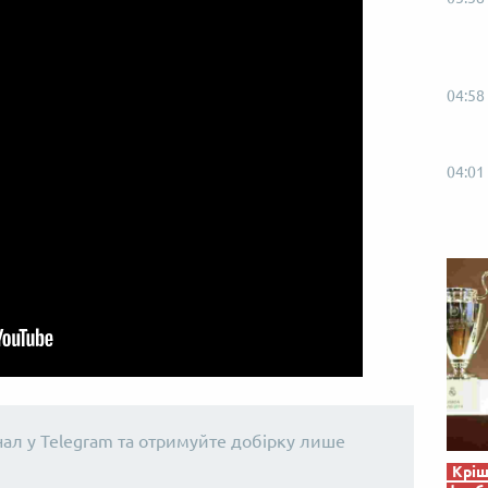
04:58
04:01
нал у Telegram та отримуйте добірку лише
Кріш