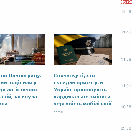
футб
13:58
13:01
11:58
 по Павлограду:
Спочатку ті, хто
яни поцілили у
складав присягу: в
11:01
ди логістичних
Україні пропонують
аній, загинула
кардинально змінити
ина
черговість мобілізації
10:58
11:58
09:58