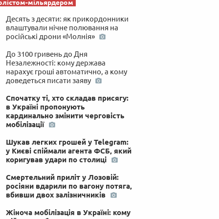
олістом-мільярдером
Десять з десяти: як прикордонники
влаштували нічне полювання на
російські дрони «Молнія»
До 3100 гривень до Дня
Незалежності: кому держава
нарахує гроші автоматично, а кому
доведеться писати заяву
Спочатку ті, хто складав присягу:
в Україні пропонують
кардинально змінити черговість
мобілізації
Шукав легких грошей у Telegram:
у Києві спіймали агента ФСБ, який
коригував удари по столиці
Смертельний приліт у Лозовій:
росіяни вдарили по вагону потяга,
вбивши двох залізничників
Жіноча мобілізація в Україні: кому