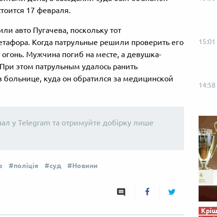
тоится 17 февраля.
или авто Пугачева, поскольку тот
15:01
етафора. Когда патрульные решили проверить его
 огонь. Мужчина погиб на месте, а девушка-
 При этом патрульным удалось ранить
в больнице, куда он обратился за медицинской
14:58
нал у Telegram та отримуйте добірку лише
е
поліція
суд
Новини
Кріш