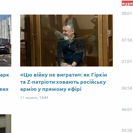
журна
08:01
07:58
07:01
Марк
«Цю війну не виграти»: як Гіркін
ю
та Z-патріоти ховають російську
06:58
ових
армію у прямому ефірі
17 червня,
13:41
06:01
05:58