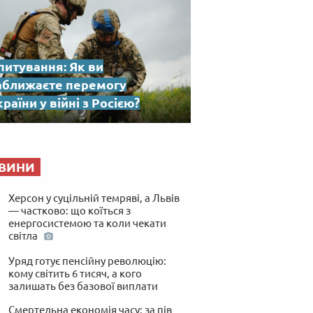
питування: Як ви
аближаєте перемогу
раїни у війні з Росією?
ВИНИ
Херсон у суцільній темряві, а Львів
— частково: що коїться з
енергосистемою та коли чекати
світла
Уряд готує пенсійну революцію:
кому світить 6 тисяч, а кого
залишать без базової виплати
Смертельна економія часу: за пів