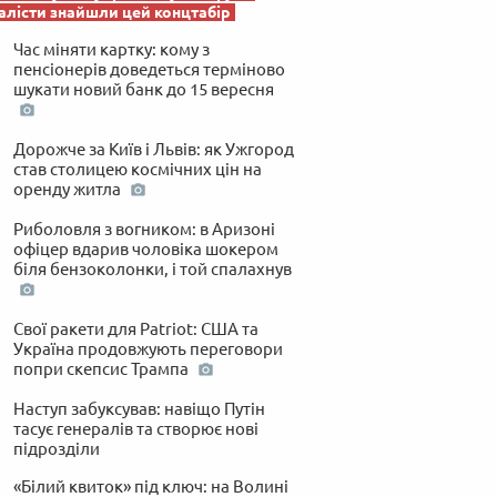
лісти знайшли цей концтабір
Час міняти картку: кому з
пенсіонерів доведеться терміново
шукати новий банк до 15 вересня
Дорожче за Київ і Львів: як Ужгород
став столицею космічних цін на
оренду житла
Риболовля з вогником: в Аризоні
офіцер вдарив чоловіка шокером
біля бензоколонки, і той спалахнув
Свої ракети для Patriot: США та
Україна продовжують переговори
попри скепсис Трампа
Наступ забуксував: навіщо Путін
тасує генералів та створює нові
підрозділи
«Білий квиток» під ключ: на Волині