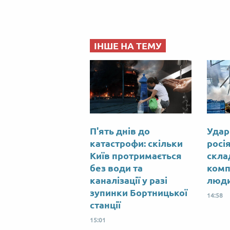
ІНШЕ НА ТЕМУ
П'ять днів до
Удар
катастрофи: скільки
росі
Київ протримається
скла
без води та
комп
каналізації у разі
люд
зупинки Бортницької
14:58
станції
15:01