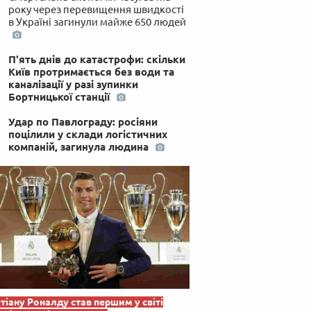
року через перевищення швидкості
в Україні загинули майже 650 людей
П'ять днів до катастрофи: скільки
Київ протримається без води та
каналізації у разі зупинки
Бортницької станції
Удар по Павлограду: росіяни
поцілили у склади логістичних
компаній, загинула людина
тіану Роналду став першим у світі