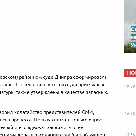
О
н
Ук
НО
ировском) районном суде Днипра сформировали
атуры. По решению, в состав суда присяжных
19:58
датуры также утверждены в качестве запасных.
творил ходатайство представителей СМИ,
16:58
ого процесса. Нельзя снимать только опрос
яемый и его адвокат заявили, что не
нтами дела, в заседании суда был объявлен
15:58