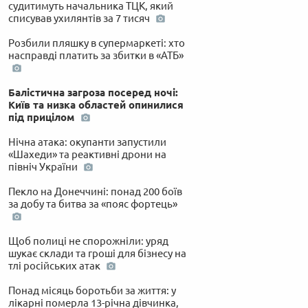
судитимуть начальника ТЦК, який
списував ухилянтів за 7 тисяч
Розбили пляшку в супермаркеті: хто
насправді платить за збитки в «АТБ»
Балістична загроза посеред ночі:
Київ та низка областей опинилися
під прицілом
Нічна атака: окупанти запустили
«Шахеди» та реактивні дрони на
північ України
Пекло на Донеччині: понад 200 боїв
за добу та битва за «пояс фортець»
Щоб полиці не спорожніли: уряд
шукає склади та гроші для бізнесу на
тлі російських атак
Понад місяць боротьби за життя: у
лікарні померла 13-річна дівчинка,