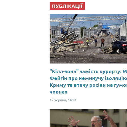
ПУБЛІКАЦІЇ
"Кілл-зона" замість курорту: 
Фейгін про неминучу ізоляці
Криму та втечу росіян на гум
човнах
17 червня,
14:01