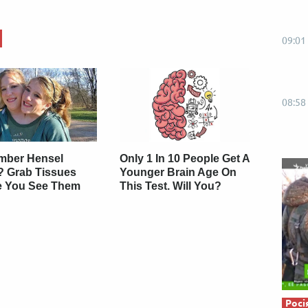
Від пацанки до панянки
Топ-модель
09:01
08:58
ber Hensel
Only 1 In 10 People Get A
? Grab Tissues
Younger Brain Age On
e You See Them
This Test. Will You?
Росі