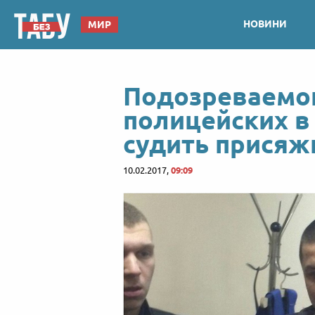
НОВИНИ
МИР
Подозреваемог
полицейских в
судить прися
10.02.2017,
09:09