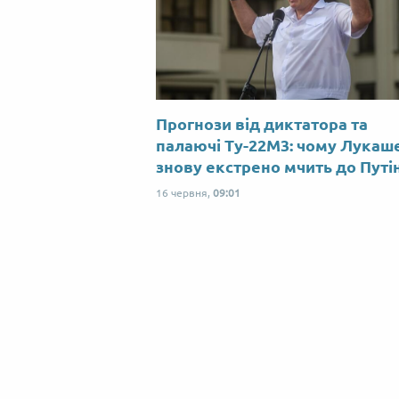
Прогнози від диктатора та
палаючі Ту-22М3: чому Лукаш
знову екстрено мчить до Путі
16 червня,
09:01