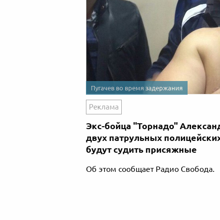
Пугачев во время задержания
Реклама
Экс-бойца "Торнадо" Алексан
двух патрульных полицейских
будут судить присяжные
Об этом сообщает Радио Свобода.