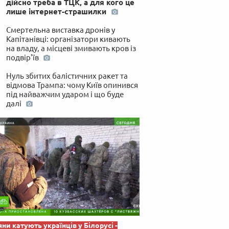
дійсно треба в ТЦК, а для кого це
 по-українськи
лише інтернет-страшилки
Смертельна виставка дронів у
Капітанівці: організатори кивають
на владу, а місцеві змивають кров із
подвір'їв
Нуль збитих балістичних ракет та
відмова Трампа: чому Київ опинився
під найважчим ударом і що буде
далі
яни катують українців у Білорусі -