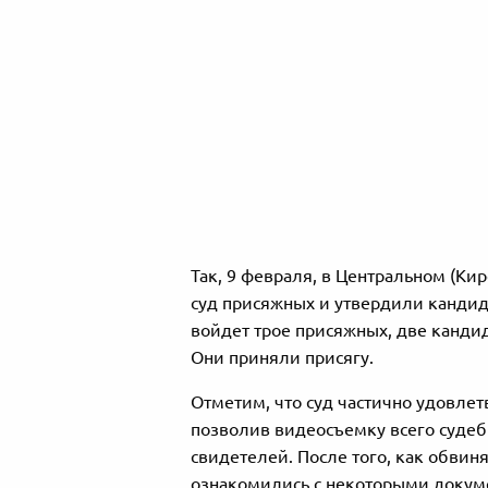
Так, 9 февраля, в Центральном (К
суд присяжных и утвердили кандид
войдет трое присяжных, две канди
Они приняли присягу.
Отметим, что суд частично удовле
позволив видеосъемку всего судебн
свидетелей. После того, как обвин
ознакомились с некоторыми докуме