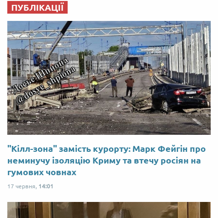
ПУБЛІКАЦІЇ
"Кілл-зона" замість курорту: Марк Фейгін про
неминучу ізоляцію Криму та втечу росіян на
гумових човнах
17 червня,
14:01