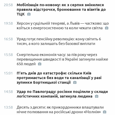
Мобілізація по-новому: як з серпня змінилися
20:58
правила відстрочки, бронювання та візитів до
ТЦК
Херсон у суцільній темряві, а Львів — частково: що
19:58
коїться з енергосистемою та коли чекати світла
Уряд готує пенсійну революцію: кому світить 6
16:58
тисяч, а кого залишать без базової виплати
Смертельна економія часу: за пів року через
15:58
перевищення швидкості в Україні загинули майже
650 людей
П'ять днів до катастрофи: скільки Київ
15:01
протримається без води та каналізації у разі
зупинки Бортницької станції
Удар по Павлограду: росіяни поцілили у склади
14:58
логістичних компаній, загинула людина
Десять з десяти: як прикордонники влаштували
13:58
нічне полювання на російські дрони «Молнія»