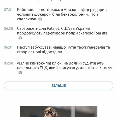
Риболовля з вогником: в Аризоні офіцер вдарив
07:01
чоловіка шокером біля бензоколонки, і той
спалахнув
Свої ракети для Patriot: США та Україна
06:58
продовжують переговори попри скепсис Трампа
Наступ забуксував: навіщо Путін тасує генералів та
06:01
створює нові підрозділи
«Білий квиток» під ключ: на Волині судитимуть
05:58
начальника ТЦК, який списував ухилянтів за 7 тисяч
БІЛЬШЕ