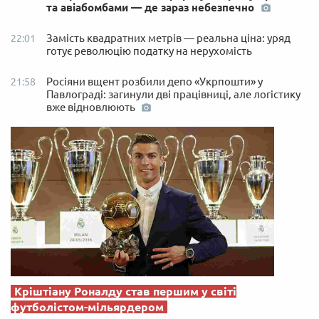
та авіабомбами — де зараз небезпечно
Замість квадратних метрів — реальна ціна: уряд
22:01
готує революцію податку на нерухомість
Росіяни вщент розбили депо «Укрпошти» у
21:58
Павлограді: загинули дві працівниці, але логістику
вже відновлюють
Кріштіану Роналду став першим у світі
футболістом-мільярдером