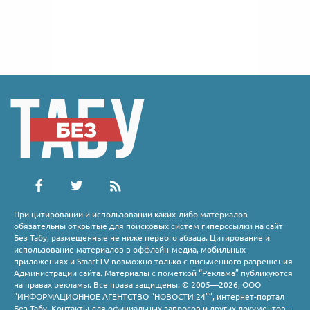
При цитировании и использовании каких-либо материалов
обязательны открытые для поисковых систем гиперссылки на сайт
Без Табу, размещенные не ниже первого абзаца. Цитирование и
использование материалов в оффлайн-медиа, мобильных
приложениях и SmartTV возможно только с письменного разрешения
Администрации сайта. Материалы с пометкой “Реклама” публикуются
на правах рекламы. Все права защищены. © 2005—2026, ООО
“ИНФОРМАЦИОННОЕ АГЕНТСТВО “НОВОСТИ 24””, интернет-портал
Без Табу. Контакты для официальных запросов и других документов –