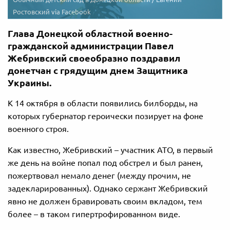
Ростовский via Facebook
Глава Донецкой областной военно-
гражданской администрации Павел
Жебривский своеобразно поздравил
донетчан с грядущим днем Защитника
Украины.
К 14 октября в области появились билборды, на
которых губернатор героически позирует на фоне
военного строя.
Как известно, Жебривский – участник АТО, в первый
же день на войне попал под обстрел и был ранен,
пожертвовал немало денег (между прочим, не
задекларированных). Однако сержант Жебривский
явно не должен бравировать своим вкладом, тем
более – в таком гипертрофированном виде.