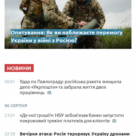
Опитування: Як ви наближаєте перемогу
України у війні з Росією?
НОВИНИ
Удар по Павлограду: російська ракета знищила
00:01
депо «Укрпошти» та забрала життя двох
працівниць
06 СЕРПНЯ
«Де мої гроші?»: НБУ зобов'язав банки запустити
23:01
покроковий трекінг платежів для клієнтів
Вечірня атака: Росія тероризує Україну дронами
22:58