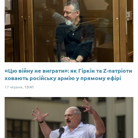
«Цю війну не виграти»: як Гіркін та Z-патріоти
ховають російську армію у прямому ефірі
17 червня,
13:41