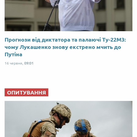
Прогнози від диктатора та палаючі Ту-22М3:
чому Лукашенко знову екстрено мчить до
Путіна
16 червня,
09:01
ОПИТУВАННЯ