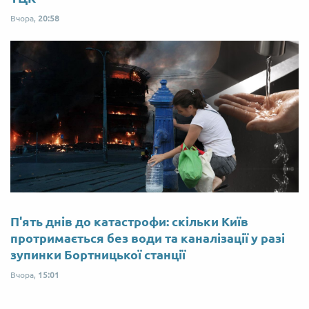
Вчора,
20:58
П'ять днів до катастрофи: скільки Київ
протримається без води та каналізації у разі
зупинки Бортницької станції
Вчора,
15:01