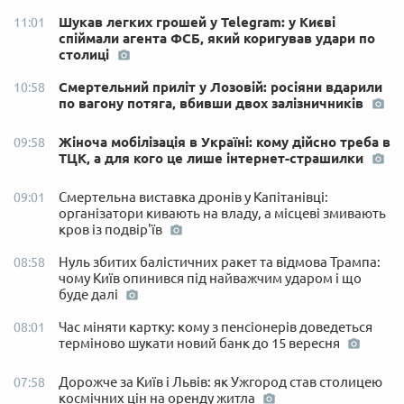
Шукав легких грошей у Telegram: у Києві
11:01
спіймали агента ФСБ, який коригував удари по
столиці
Смертельний приліт у Лозовій: росіяни вдарили
10:58
по вагону потяга, вбивши двох залізничників
Жіноча мобілізація в Україні: кому дійсно треба в
09:58
ТЦК, а для кого це лише інтернет-страшилки
Смертельна виставка дронів у Капітанівці:
09:01
організатори кивають на владу, а місцеві змивають
кров із подвір'їв
Нуль збитих балістичних ракет та відмова Трампа:
08:58
чому Київ опинився під найважчим ударом і що
буде далі
Час міняти картку: кому з пенсіонерів доведеться
08:01
терміново шукати новий банк до 15 вересня
Дорожче за Київ і Львів: як Ужгород став столицею
07:58
космічних цін на оренду житла