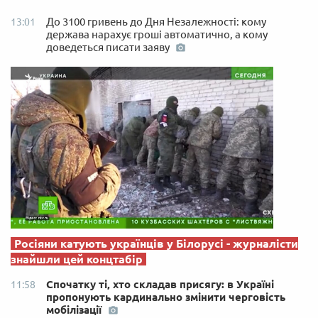
До 3100 гривень до Дня Незалежності: кому
13:01
держава нарахує гроші автоматично, а кому
доведеться писати заяву
Росіяни катують українців у Білорусі - журналісти
знайшли цей концтабір
Спочатку ті, хто складав присягу: в Україні
11:58
пропонують кардинально змінити черговість
мобілізації