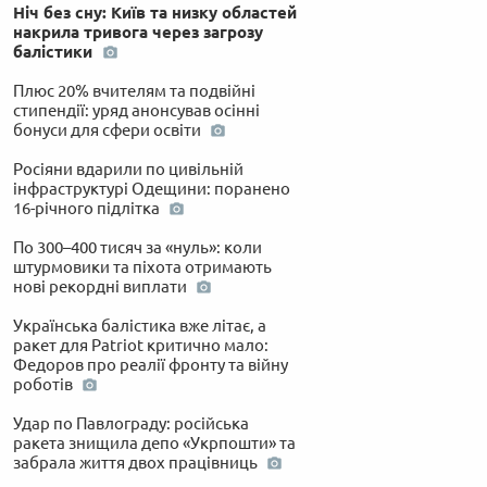
Ніч без сну: Київ та низку областей
накрила тривога через загрозу
балістики
Плюс 20% вчителям та подвійні
стипендії: уряд анонсував осінні
бонуси для сфери освіти
Росіяни вдарили по цивільній
інфраструктурі Одещини: поранено
16-річного підлітка
По 300–400 тисяч за «нуль»: коли
штурмовики та піхота отримають
нові рекордні виплати
Українська балістика вже літає, а
ракет для Patriot критично мало:
Федоров про реалії фронту та війну
роботів
Удар по Павлограду: російська
ракета знищила депо «Укрпошти» та
забрала життя двох працівниць