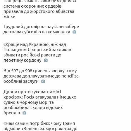
Папірець замість захисту: як дірява
система охоронних ордерів
призвела до жорстокого вбивства
жінки
Трудовий договір на паузі: чи забере
держава субсидію на комуналку
«Краще над Україною, ніж над
Польщею»: Сікорський закликав
збивати російські ракети до
перетину кордону
Від 597 до 908 гривень зверху: кому
держава доплачуватиме до пенсії за
особливі заслуги
Дрони проти суховантажів і
кросівок: Росія атакувала німецьке
судно в Чорному морі та
розбомбила склади відомих
брендів
«Нам самим потрібні»: чому Трамп
відмовив Зеленському в ракетах до