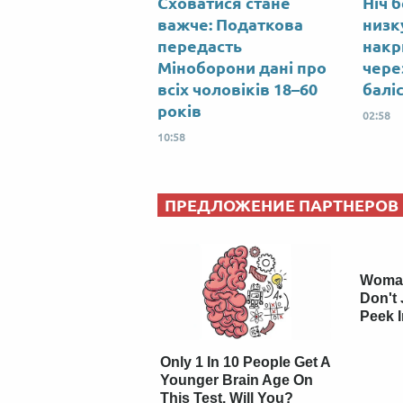
Сховатися стане
Ніч б
важче: Податкова
низк
передасть
накр
Міноборони дані про
чере
всіх чоловіків 18–60
балі
років
02:58
10:58
ПРЕДЛОЖЕНИЕ ПАРТНЕРОВ
Woman
Don't 
Peek 
Only 1 In 10 People Get A
Younger Brain Age On
This Test. Will You?