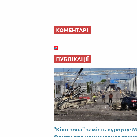
КОМЕНТАРІ
ПУБЛІКАЦІЇ
"Кілл-зона" замість курорту: 
Фейгін про неминучу ізоляці