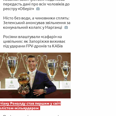
передасть дані про всіх чоловіків до
реєстру «Оберіг»
Місто без води, а чиновники сплять:
Зеленський анонсував звільнення за
комунальний колапс у Марганці
Росіяни влаштували «сафарі» на
цивільних: як Запоріжжя виживає
під ударами FPV-дронів та КАБів
тіану Роналду став першим у світі
олістом-мільярдером