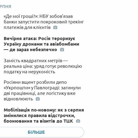
ЕРПНЯ
«Де мої гроші?»: НБУ зобов'язав
банки запустити покроковий трекінг
платежів для клієнтів
Вечірня атака: Росія тероризує
Україну дронами та авіабомбами
— де зараз небезпечно
Замість квадратних метрів —
реальна ціна: уряд готує революцію
податку на нерухомість
Росіяни вщент розбили депо
«Укрпошти» у Павлограді: загинули
дві працівниці, але логістику вже
відновлюють
Мобілізація по-новому: як з серпня
змінилися правила відстрочки,
бронювання та візитів до ТЦК
Херсон у суцільній темряві, а Львів
БІЛЬШЕ
— частково: що коїться з