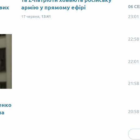
ових
армію у прямому ефірі
06 С
23:01
17 червня,
13:41
22:58
22:01
21:58
енко
на
20:58
19:58