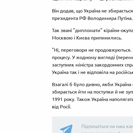
Він додав, що Україна не збираєтьс
президента РФ Володимира Путіна.
Так звані "дипломати" кіраїни-оку
Москвою і Києва припинились.
"Ні, переговори не продовжуються.
процесу. У жодному вигляді (перем
заступник міністра закордонних спр
Україна так і не відповіла на росій
Взагалі б було дивно, якби Україна
збирається йти на поступки й не зу
1991 року. Також Україна наполягат
від Росії.
Підпишіться на наш ка