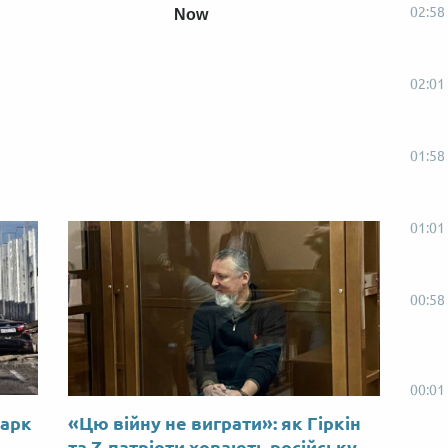
02:58
Now
02:01
01:58
01:01
00:58
00:01
Марк
«Цю війну не виграти»: як Гіркін
ю
та Z-патріоти ховають російську