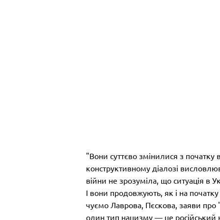
"Вони суттєво змінилися з початку в
конструктивному діалозі висловлюват
війни не зрозуміла, що ситуація в Укр
І вони продовжують, як і на початк
чуємо Лаврова, Пєскова, заяви про "
один тип нацизму — це російський 