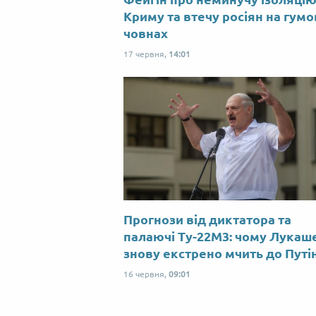
Криму та втечу росіян на гум
човнах
17 червня,
14:01
Прогнози від диктатора та
палаючі Ту-22М3: чому Лукаш
знову екстрено мчить до Путі
16 червня,
09:01