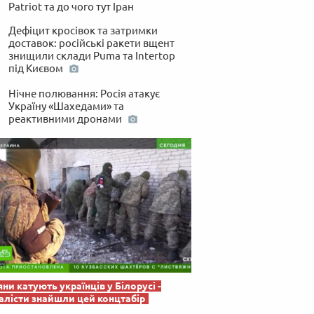
 по-українськи
Patriot та до чого тут Іран
Дефіцит кросівок та затримки
доставок: російські ракети вщент
знищили склади Puma та Intertop
під Києвом
Нічне полювання: Росія атакує
Україну «Шахедами» та
реактивними дронами
яни катують українців у Білорусі -
лісти знайшли цей концтабір