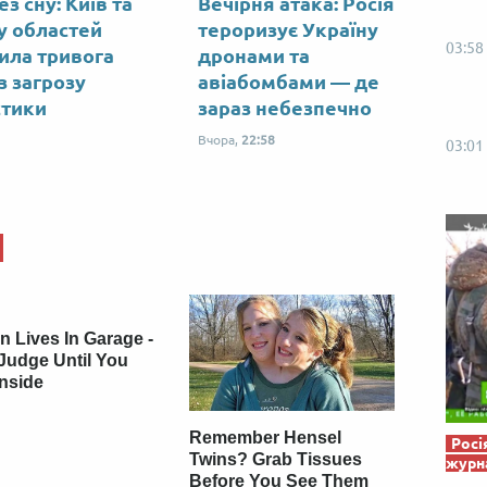
ез сну: Київ та
Вечірня атака: Росія
Від пацанки до панянки
Топ-модель
у областей
тероризує Україну
03:58
ила тривога
дронами та
з загрозу
авіабомбами — де
стики
зараз небезпечно
Вчора,
22:58
03:01
 Lives In Garage -
Judge Until You
Inside
Remember Hensel
Росі
Twins? Grab Tissues
журна
Before You See Them