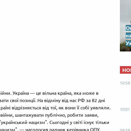
О
н
Ук
НО
10:58
ійни. Україна — це вільна країна, яка може в
и свої позиції. На відміну від нас РФ за 82 дні
аїні відрізняється від тої, як вони її собі уявляли.
10:01
у війни, шантажувати публічно, робити заяви,
український нацизм". Сьогодні у світі існує тільки
нацизм", — наголосив радник керівника ОПУ.
09:58