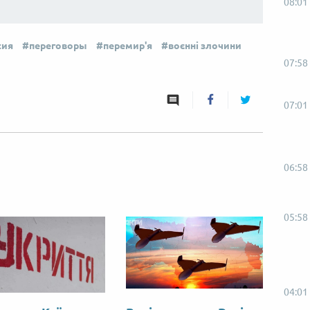
08:01
сия
переговоры
перемир'я
воєнні злочини
07:58
07:01
06:58
05:58
04:01