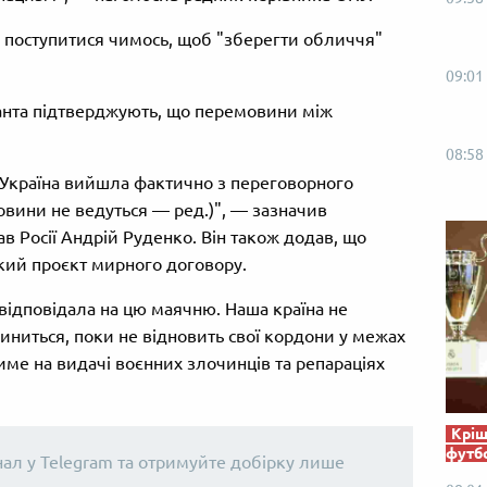
я поступитися чимось, щоб "зберегти обличчя"
09:01
панта підтверджують, що перемовини між
08:58
 Україна вийшла фактично з переговорного
овини не ведуться — ред.)", — зазначив
ав Росії Андрій Руденко. Він також додав, що
ський проєкт мирного договору.
 відповідала на цю маячню. Наша країна не
пиниться, поки не відновить свої кордони у межах
име на видачі воєнних злочинців та репараціях
Кріш
футб
нал у Telegram та отримуйте добірку лише