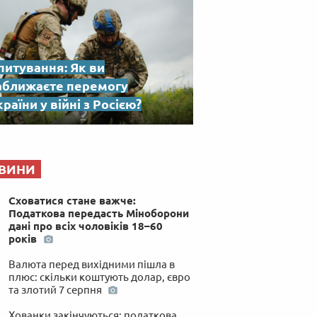
питування: Як ви
аближаєте перемогу
раїни у війні з Росією?
ВИНИ
Сховатися стане важче:
Податкова передасть Міноборони
дані про всіх чоловіків 18–60
років
Валюта перед вихідними пішла в
плюс: скільки коштують долар, євро
та злотий 7 серпня
Хованки закінчуються: податкова