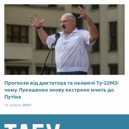
Прогнози від диктатора та палаючі Ту-22М3:
чому Лукашенко знову екстрено мчить до
Путіна
16 червня,
09:01