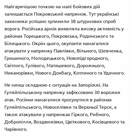
Найгарячішою точкою на мапі бойових дій
залишається Покровський напрямок. Тут українські
захисники успішно зупинили 38 штурмових спроб
ворога. Російська армія виявляла високу активність у
районах Торецького, Покровська, Родинського та
Білицького. Окрім цього, окупанти намагалися
атакувати у напрямку Павлівки, Вільного, Шевченка,
Гришиного, Молодецького, Новопідгородного,
Світлого, Гулівого, Матяшевого, Дорожнього,
Никанорівки, Нового Донбасу, Котлиного та Удачного.
Не менш складною є ситуація на Запоріжжі. На
Гуляйпільському напрямку зафіксовано 30 ворожих
атак. Росіяни намагалися просунутися в районах
Гуляйпільського, Новоселівки та Верхньої Терси, а
також атакували у напрямках Гіркого, Рибного,
Добропілля, Воздвижівки, Цвіткового, Косівцевого та
Чарівного.