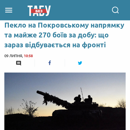
Пекло на Покровському напрямку
та майже 270 боїв за добу: що
зараз відбувається на фронті
09 ЛИПНЯ,
10:58