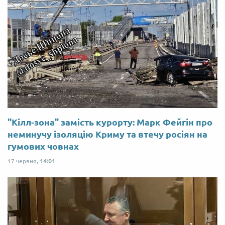
"Кілл-зона" замість курорту: Марк Фейгін про
неминучу ізоляцію Криму та втечу росіян на
гумових човнах
17 червня,
14:01