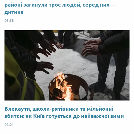
районі загинули троє людей, серед них —
дитина
03:58
Блекаути, школи-рятівники та мільйонні
збитки: як Київ готується до найважчої зими
02:01