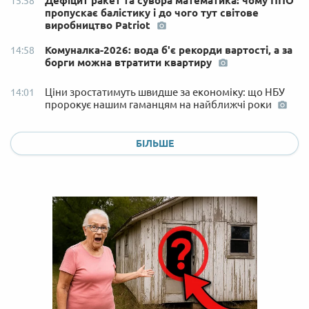
Дефіцит ракет та сувора математика: чому ППО
15:58
пропускає балістику і до чого тут світове
виробництво Patriot
Комуналка-2026: вода б'є рекорди вартості, а за
14:58
борги можна втратити квартиру
Ціни зростатимуть швидше за економіку: що НБУ
14:01
пророкує нашим гаманцям на найближчі роки
БІЛЬШЕ