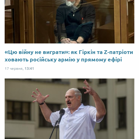
«Цю війну не виграти»: як Гіркін та Z-патріоти
ховають російську армію у прямому ефірі
17 червня,
13:41