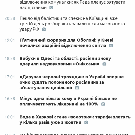
відключення комуналки: як Рада планує рятувати
нас цієї зими
Пекло від балістики та спеки: на Київщині вже
20:58
третій день розбирають завали після масованого
удару РФ
П'ятничний сюрприз для Оболоні: у Києві
19:01
почалися аварійні відключення світла
Вибухи в Одесі та області: росіяни знову
18:58
вдарили надзвуковими «Оніксами»
«Дарував червоні троянди»: в Україні вперше
17:01
очно судять полоненого росіянина за
зґвалтування цивільної
Мінус одна пільга: кому в Україні більше не
16:58
оплачуватимуть лікарняні на 100%
Вода в Харкові стане «золотою»: тарифи злетять
16:01
у кілька разів уже з жовтня