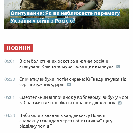
Опитування: Як ви наближаєте перемогу
України у війні з Росією?
НОВИНИ
Вісім балістичних ракет за ніч: чим росіяни
06:01
атакували Київ та чому загроза ще не минула
Спочатку вибухи, потім сирена: Київ здригнувся від
05:58
серії потужних ударів
Смертельний відпочинок у Коблевому: вибух у морі
05:01
забрав життя чоловіка та поранив двох жінок
Вибивали зізнання в кайданках: у Польщі
04:58
спалахнув скандал через побиття українця у
відділку поліції