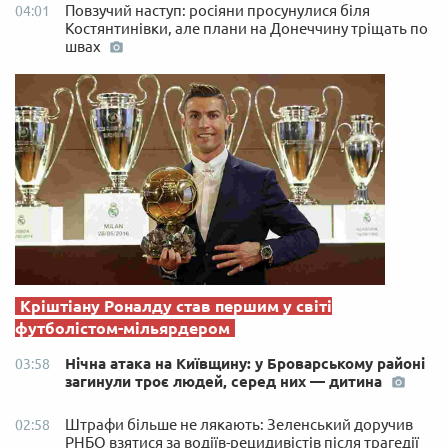
Повзучий наступ: росіяни просунулися біля
04:01
Костянтинівки, але плани на Донеччину тріщать по
швах
Кріштіану Роналду став першим у світі
футболістом-мільярдером
Нічна атака на Київщину: у Броварському районі
03:58
загинули троє людей, серед них — дитина
Штрафи більше не лякають: Зеленський доручив
02:58
РНБО взятися за водіїв-рецидивістів після трагедії