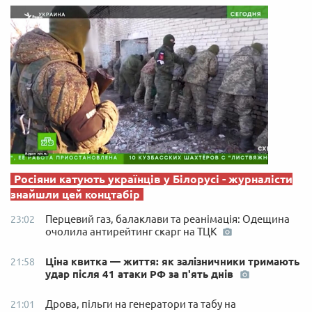
Росіяни катують українців у Білорусі - журналісти
знайшли цей концтабір
Перцевий газ, балаклави та реанімація: Одещина
23:02
очолила антирейтинг скарг на ТЦК
Ціна квитка — життя: як залізничники тримають
21:58
удар після 41 атаки РФ за п'ять днів
Дрова, пільги на генератори та табу на
21:01