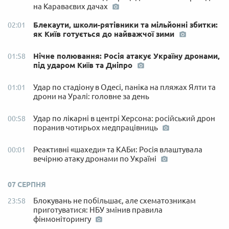
на Караваєвих дачах
Блекаути, школи-рятівники та мільйонні збитки:
02:01
як Київ готується до найважчої зими
Нічне полювання: Росія атакує Україну дронами,
01:58
під ударом Київ та Дніпро
Удар по стадіону в Одесі, паніка на пляжах Ялти та
01:01
дрони на Уралі: головне за день
Удар по лікарні в центрі Херсона: російський дрон
00:58
поранив чотирьох медпрацівниць
Реактивні «шахеди» та КАБи: Росія влаштувала
00:01
вечірню атаку дронами по Україні
07 СЕРПНЯ
Блокувань не побільшає, але схематозникам
23:58
приготуватися: НБУ змінив правила
фінмоніторингу