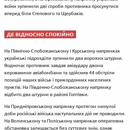
воїни зупинили дві спроби противника просунутися
вперед біля Степового та Щербаків.
ДЕ ВІДНОСНО СПОКІЙНО
На Північно-Слобожанському і Курському напрямках
українські підрозділи зупинили два ворожих штурми.
Водночас противник завдав авіаудару двома
керованими авіабомбами та здійснив 44 обстріли
позицій наших військ і прикордонних населених
пунктів. На Південно-Слобожанському напрямку
відбито два штурми в районі Гоптівки.
На Придніпровському напрямку протягом минулої
доби російські війська наступальних дій не проводили.
На Волинському та Поліському напрямках оперативна
обстановка залишається без суттєвих змін, ознак