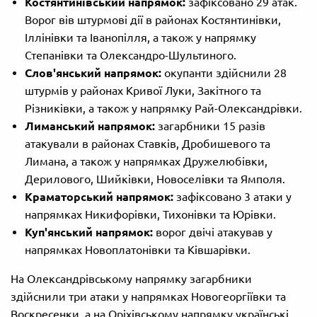
Костянтинівський напрямок:
зафіксовано 29 атак.
Ворог вів штурмові дії в районах Костянтинівки,
Іллінівки та Іванопілля, а також у напрямку
Степанівки та Олександро-Шультиного.
Слов'янський напрямок:
окупанти здійснили 28
штурмів у районах Кривої Луки, Закітного та
Різниківки, а також у напрямку Рай-Олександрівки.
Лиманський напрямок:
загарбники 15 разів
атакували в районах Ставків, Дробишевого та
Лимана, а також у напрямках Дружелюбівки,
Дерилового, Шийківки, Новоселівки та Ямполя.
Краматорський напрямок:
зафіксовано 3 атаки у
напрямках Никифорівки, Тихонівки та Юрівки.
Куп'янський напрямок:
ворог двічі атакував у
напрямках Новоплатонівки та Ківшарівки.
На Олександрівському напрямку загарбники
здійснили три атаки у напрямках Новогеоргіївки та
Воскресенки, а на Оріхівському напрямку українські