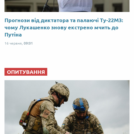
Прогнози від диктатора та палаючі Ту-22М3:
чому Лукашенко знову екстрено мчить до
Путіна
16 червня,
09:01
ОПИТУВАННЯ