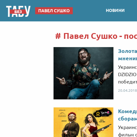
НОВИНИ
ПАВЕЛ СУШКО
Павел Сушко - по
Золота
мнени
Украинс
DZIDZIO
победит
20.04.2018
Комеди
сбора
Украинс
фильм с