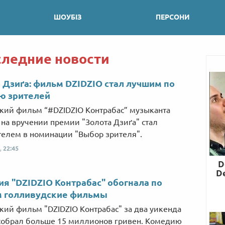
ШОУБІЗ
ПЕРСОНИ
следние новости
 Дзиґа: фильм DZIDZIO стал лучшим по
ю зрителей
кий фильм “#DZIDZIO Контрабас” музыканта
 на вручении премии "Золота Дзиґа" стал
елем в номинации "Выбор зрителя".
,
22:45
я "DZIDZIO Контрабас" обогнала по
м голливудские фильмы
кий фильм "DZIDZIO Контрабас" за два уикенда
обрал больше 15 миллионов гривен. Комедию