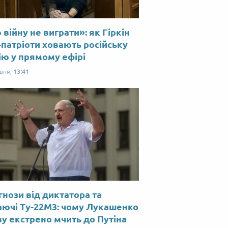
війну не виграти»: як Гіркін
-патріоти ховають російську
ію у прямому ефірі
рвня,
13:41
нози від диктатора та
аючі Ту-22М3: чому Лукашенко
у екстрено мчить до Путіна