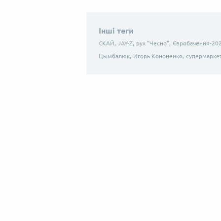
Інші теги
СКАЙ,
JAY-Z,
рух "Чесно",
Євробачення-202
Цымбалюк,
Игорь Кононенко,
супермарке