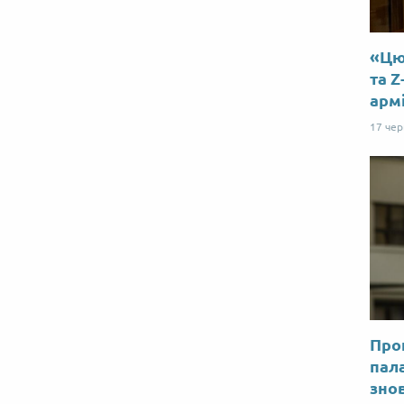
«Цю 
та Z
арм
17 че
Прог
пал
знов