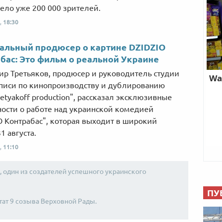
ело уже 200 000 зрителей.
,
18:30
альный продюсер о картине DZIDZIO
бас: Это фильм о реальной Украине
р Третьяков, продюсер и руководитель студии
писи по кинопроизводству и дублированию
retyakoff production", рассказал эксклюзивные
ости о работе над украинской комедией
O Контрабас", которая выходит в широкий
1 августа.
,
11:10
, один из создателей успешного украинского
ПУ
утат 9 созыва Верховной Рады.