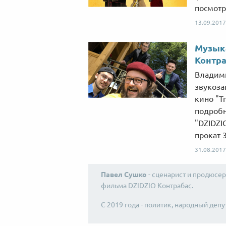
посмотр
13.09.2017
Музык
Контра
Владими
звукоза
кино "T
подробн
"DZIDZI
прокат 3
31.08.2017
Павел Сушко
- сценарист и продюсер
фильма DZIDZIO Контрабас.
С 2019 года - политик, народный деп