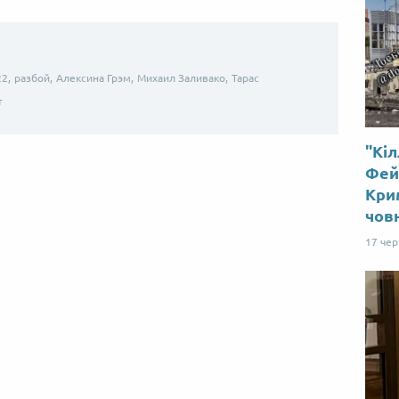
2,
разбой,
Алексина Грэм,
Михаил Заливако,
Тарас
т
"Кіл
Від пацанки до панянки
Топ-модель
Фей
Крим
чов
17 че