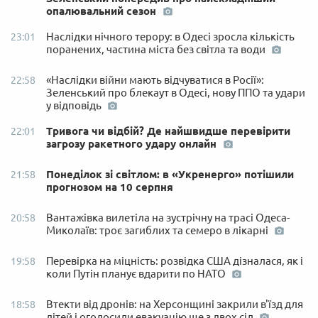
опалювальний сезон
Наслідки нічного терору: в Одесі зросла кількість
23:01
поранених, частина міста без світла та води
«Наслідки війни мають відчуватися в Росії»:
22:58
Зеленський про блекаут в Одесі, нову ППО та удари
у відповідь
Тривога чи відбій? Де найшвидше перевірити
22:01
загрозу ракетного удару онлайн
Понеділок зі світлом: в «Укренерго» потішили
21:58
прогнозом на 10 серпня
Вантажівка вилетіла на зустрічну на трасі Одеса-
20:58
Миколаїв: троє загиблих та семеро в лікарні
Перевірка на міцність: розвідка США дізналася, як і
19:58
коли Путін планує вдарити по НАТО
Втекти від дронів: на Херсонщині закрили в'їзд для
18:58
дітей і оголосили евакуацію ще з двох сіл