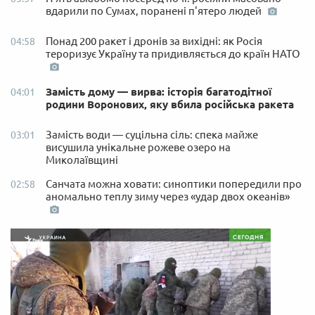
вдарили по Сумах, поранені п'ятеро людей
Понад 200 ракет і дронів за вихідні: як Росія
04:58
тероризує Україну та придивляється до країн НАТО
Замість дому — вирва: історія багатодітної
04:01
родини Воронових, яку вбила російська ракета
Замість води — суцільна сіль: спека майже
03:01
висушила унікальне рожеве озеро на
Миколаївщині
Санчата можна ховати: синоптики попередили про
02:58
аномально теплу зиму через «удар двох океанів»