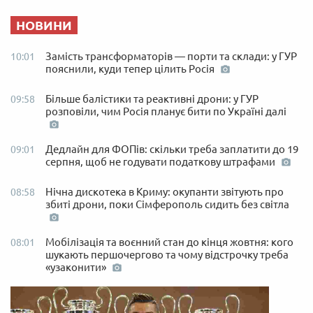
НОВИНИ
Замість трансформаторів — порти та склади: у ГУР
10:01
пояснили, куди тепер цілить Росія
Більше балістики та реактивні дрони: у ГУР
09:58
розповіли, чим Росія планує бити по Україні далі
Дедлайн для ФОПів: скільки треба заплатити до 19
09:01
серпня, щоб не годувати податкову штрафами
Нічна дискотека в Криму: окупанти звітують про
08:58
збиті дрони, поки Сімферополь сидить без світла
Мобілізація та воєнний стан до кінця жовтня: кого
08:01
шукають першочергово та чому відстрочку треба
«узаконити»