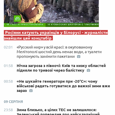
Росіяни катують українців у Білорусі - журналісти
знайшли цей концтабір
«Русский мир» у всій красі: в окупованому
02:01
Мелітополі шостий день немає води, а туалети
пропонують замінити пакетами
Нічна загроза з півночі: Київ та низку областей
01:58
підняли по тривозі через балістику
«Не шукайте генератори при -20°C»: чому
00:58
військові радять готуватися до важкої зими вже
зараз
09 СЕРПНЯ
Зима близько, а цілих ТЕС не залишилося:
23:58
Зеленський попередив про найскладніший