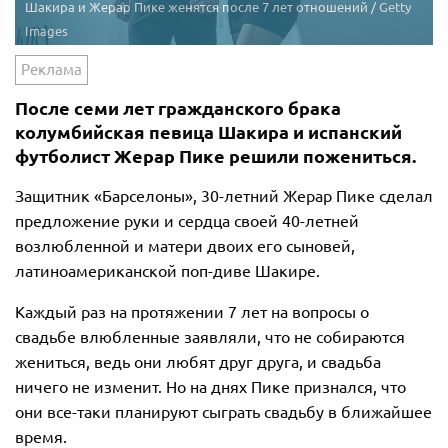
Шакира и Жерар Пике женятся после 7 лет отношений /
Getty
Images
Реклама
После семи лет гражданского брака
колумбийская певица Шакира и испанский
футболист Жерар Пике решили пожениться.
Защитник «Барселоны», 30-летний Жерар Пике сделал
предложение руки и сердца своей 40-летней
возлюбленной и матери двоих его сыновей,
латиноамериканской поп-диве Шакире.
Каждый раз на протяжении 7 лет на вопросы о
свадьбе влюбленные заявляли, что не собираются
жениться, ведь они любят друг друга, и свадьба
ничего не изменит. Но на днях Пике признался, что
они все-таки планируют сыграть свадьбу в ближайшее
время.