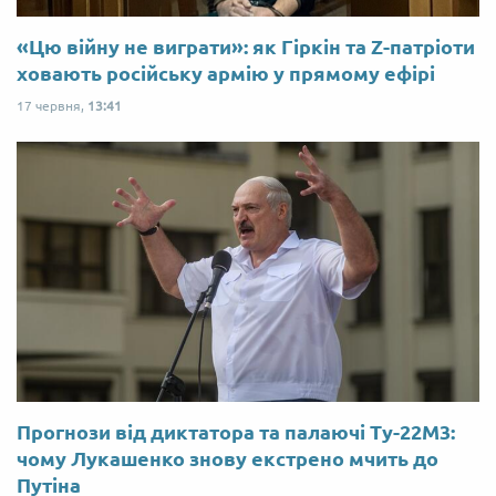
«Цю війну не виграти»: як Гіркін та Z-патріоти
ховають російську армію у прямому ефірі
17 червня,
13:41
Прогнози від диктатора та палаючі Ту-22М3:
чому Лукашенко знову екстрено мчить до
Путіна