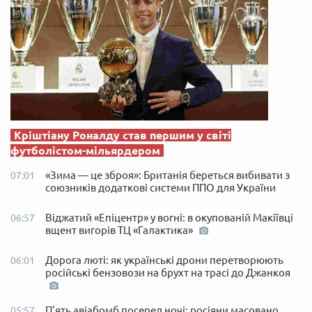
Кріштіану Роналду став першим у світі
футболістом-мільярдером
«Зима — це зброя»: Британія береться вибивати з
07:01
союзників додаткові системи ППО для України
Віджатий «Епіцентр» у вогні: в окупованій Макіївці
06:57
вщент вигорів ТЦ «Галактика»
Дорога люті: як українські дрони перетворюють
06:01
російські бензовози на брухт на трасі до Джанкоя
П'ять авіабомб посеред ночі: росіяни масовано
05:57