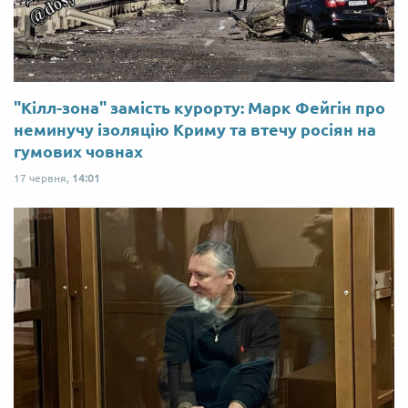
"Кілл-зона" замість курорту: Марк Фейгін про
неминучу ізоляцію Криму та втечу росіян на
гумових човнах
17 червня,
14:01