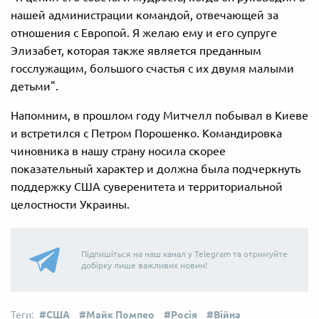
нашей администрации командой, отвечающей за
отношения с Европой. Я желаю ему и его супруге
Элизабет, которая также является преданным
госслужащим, большого счастья с их двумя малыми
детьми".
Напомним, в прошлом году Митчелл побывал в Киеве
и встретился с Петром Порошенко. Командировка
чиновника в нашу страну носила скорее
показательный характер и должна была подчеркнуть
поддержку США суверенитета и территориальной
целостности Украины.
Підпишіться на наш канал у Telegram та отримуйте
добірку лише важливих новин!
США
Майк Помпео
Росія
Війна