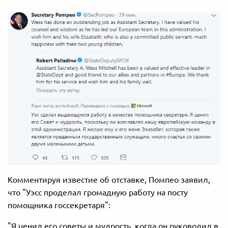
Комментируя известие об отставке, Помпео заявил,
что "Уэсс проделал г
ромадную работу на посту
помощника госсекретаря":
"
Я ценил его советы и мудрость, когда он руководил в