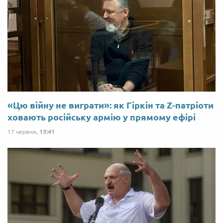
«Цю війну не виграти»: як Гіркін та Z-патріоти
ховають російську армію у прямому ефірі
17 червня,
13:41