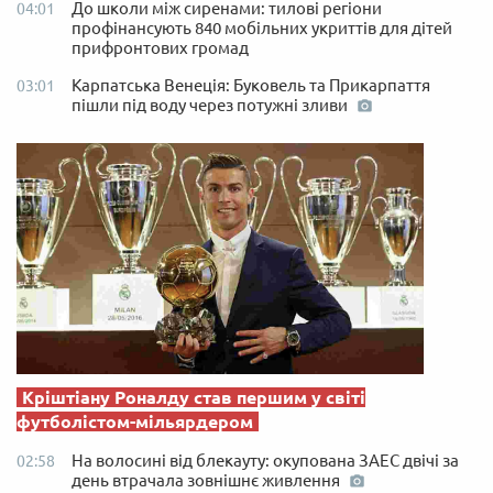
До школи між сиренами: тилові регіони
04:01
профінансують 840 мобільних укриттів для дітей
прифронтових громад
Карпатська Венеція: Буковель та Прикарпаття
03:01
пішли під воду через потужні зливи
Кріштіану Роналду став першим у світі
футболістом-мільярдером
На волосині від блекауту: окупована ЗАЕС двічі за
02:58
день втрачала зовнішнє живлення