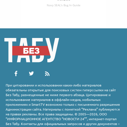
Navy SEAL's Bug In Guide
При цитировании и использовании каких-либо материалов
обязательны открытые для поисковых систем гиперссылки на сайт
Без Табу, размещенные не ниже первого абзаца. Цитирование и
использование материалов в оффлайн-медиа, мобильных
приложениях и SmartTV возможно только с письменного разрешения
Администрации сайта. Материалы с пометкой “Реклама” публикуются
на правах рекламы. Все права защищены. © 2005—2026, ООО
“ИНФОРМАЦИОННОЕ АГЕНТСТВО “НОВОСТИ 24””, интернет-портал
Без Табу. Контакты для официальных запросов и других документов –