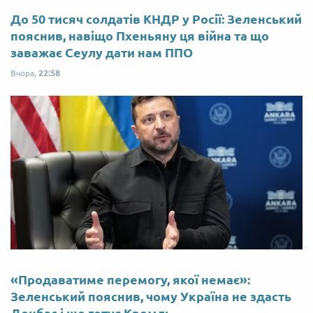
До 50 тисяч солдатів КНДР у Росії: Зеленський
пояснив, навіщо Пхеньяну ця війна та що
заважає Сеулу дати нам ППО
Вчора,
22:58
«Продаватиме перемогу, якої немає»:
Зеленський пояснив, чому Україна не здасть
Донбас і що готує Кремль