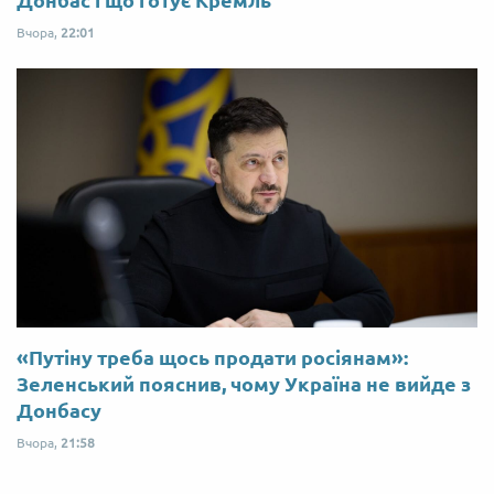
Вчора,
22:01
«Путіну треба щось продати росіянам»:
Зеленський пояснив, чому Україна не вийде з
Донбасу
Вчора,
21:58