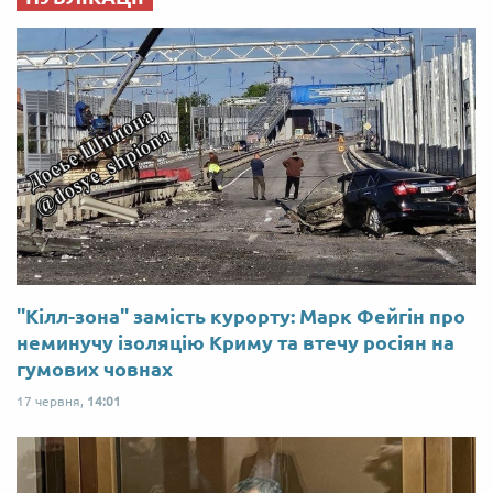
"Кілл-зона" замість курорту: Марк Фейгін про
неминучу ізоляцію Криму та втечу росіян на
гумових човнах
17 червня,
14:01