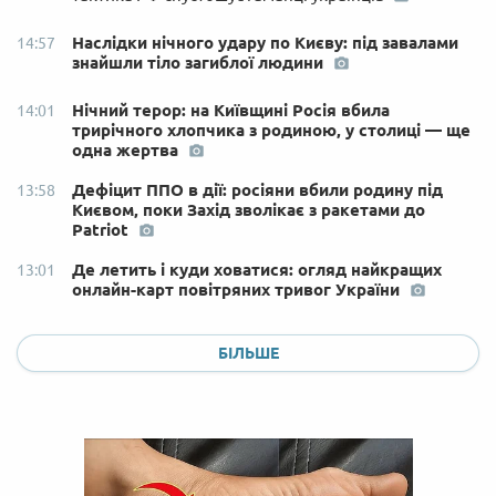
Наслідки нічного удару по Києву: під завалами
14:57
знайшли тіло загиблої людини
Нічний терор: на Київщині Росія вбила
14:01
трирічного хлопчика з родиною, у столиці — ще
одна жертва
Дефіцит ППО в дії: росіяни вбили родину під
13:58
Києвом, поки Захід зволікає з ракетами до
Patriot
Де летить і куди ховатися: огляд найкращих
13:01
онлайн-карт повітряних тривог України
БІЛЬШЕ