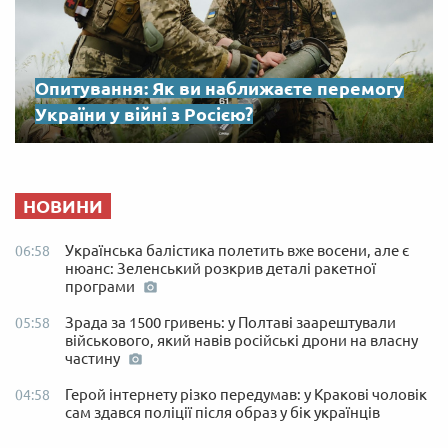
Опитування: Як ви наближаєте перемогу
України у війні з Росією?
НОВИНИ
Українська балістика полетить вже восени, але є
06:58
нюанс: Зеленський розкрив деталі ракетної
програми
Зрада за 1500 гривень: у Полтаві заарештували
05:58
військового, який навів російські дрони на власну
частину
Герой інтернету різко передумав: у Кракові чоловік
04:58
сам здався поліції після образ у бік українців