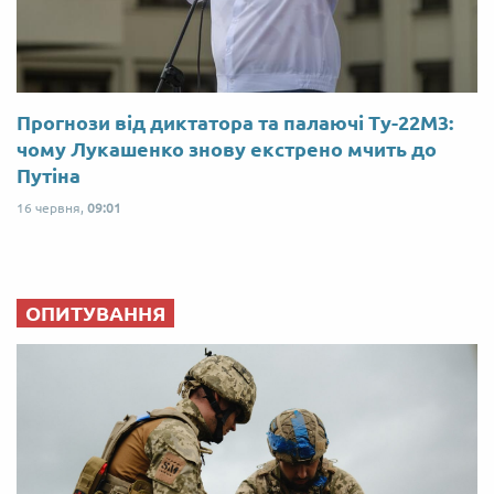
Прогнози від диктатора та палаючі Ту-22М3:
чому Лукашенко знову екстрено мчить до
Путіна
16 червня,
09:01
ОПИТУВАННЯ