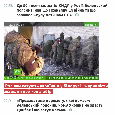
До 50 тисяч солдатів КНДР у Росії: Зеленський
22:58
пояснив, навіщо Пхеньяну ця війна та що
заважає Сеулу дати нам ППО
Росіяни катують українців у Білорусі - журналісти
знайшли цей концтабір
«Продаватиме перемогу, якої немає»:
22:01
Зеленський пояснив, чому Україна не здасть
Донбас і що готує Кремль