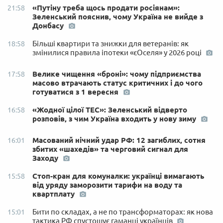
«Путіну треба щось продати росіянам»:
21:58
Зеленський пояснив, чому Україна не вийде з
Донбасу
Більші квартири та знижки для ветеранів: як
18:58
змінилися правила іпотеки «єОселя» у 2026 році
Велике чищення «броні»: чому підприємства
17:58
масово втрачають статус критичних і до чого
готуватися з 1 вересня
«Жодної цілої ТЕС»: Зеленський відверто
16:58
розповів, з чим Україна входить у нову зиму
Масований нічний удар РФ: 12 загиблих, сотня
16:01
збитих «шахедів» та черговий сигнал для
Заходу
Стоп-кран для комуналки: українці вимагають
15:58
від уряду заморозити тарифи на воду та
квартплату
Бити по складах, а не по трансформаторах: як нова
15:01
тактика РФ спустошує гаманці українців