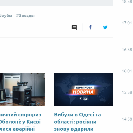
18:58
оубіз
Звезды
17:01
16:58
16:01
15:58
ничний сюрприз
Вибухи в Одесі та
14:58
Оболоні: у Києві
області: росіяни
лися аварійні
знову вдарили