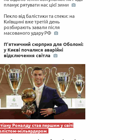
планує рятувати нас цієї зими
Пекло від балістики та спеки: на
Київщині вже третій день
розбирають завали після
масованого удару РФ
П'ятничний сюрприз для Оболоні:
у Києві почалися аварійні
відключення світла
тіану Роналду став першим у світі
олістом-мільярдером