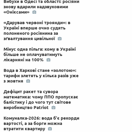
Вибухи в Одесі та області: росіяни
знову вдарили надзвуковими
«Оніксами»
«Дарував червоні троянди»: в
Україні вперше очно судять
полоненого росіянина за
зґвалтування цивільної
Мінус одна пільга: кому в Україні
більше не оплачуватимуть
лікарняні на 100%
Вода в Харкові стане «золотою»:
тарифи злетять у кілька разів уже
з жовтня
Дефіцит ракет та сувора
математика: чому ППО пропускає
балістику і до чого тут світове
виробництво Patriot
Комуналка-2026: вода б'є рекорди
вартості, а за борги можна
втратити квартиру