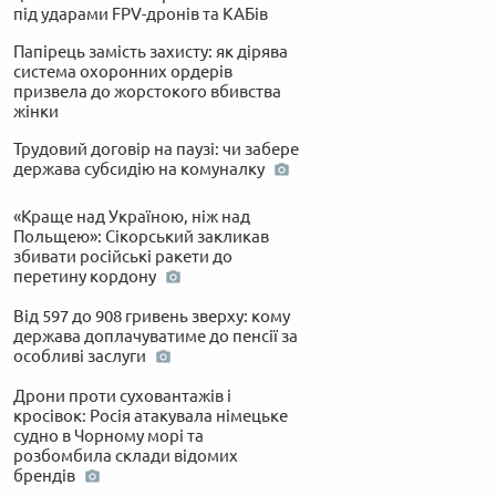
під ударами FPV-дронів та КАБів
Папірець замість захисту: як дірява
система охоронних ордерів
призвела до жорстокого вбивства
жінки
Трудовий договір на паузі: чи забере
держава субсидію на комуналку
«Краще над Україною, ніж над
Польщею»: Сікорський закликав
збивати російські ракети до
перетину кордону
Від 597 до 908 гривень зверху: кому
держава доплачуватиме до пенсії за
особливі заслуги
Дрони проти суховантажів і
кросівок: Росія атакувала німецьке
судно в Чорному морі та
розбомбила склади відомих
брендів