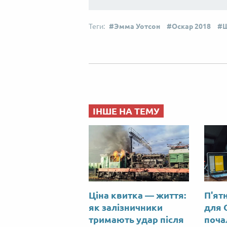
Эмма Уотсон
Оскар 2018
Ш
ІНШЕ НА ТЕМУ
Ціна квитка — життя:
П'ят
як залізничники
для 
тримають удар після
поча