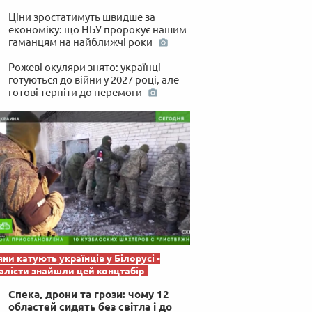
 по-українськи
Ціни зростатимуть швидше за
економіку: що НБУ пророкує нашим
гаманцям на найближчі роки
Рожеві окуляри знято: українці
готуються до війни у 2027 році, але
готові терпіти до перемоги
яни катують українців у Білорусі -
лісти знайшли цей концтабір
Спека, дрони та грози: чому 12
областей сидять без світла і до