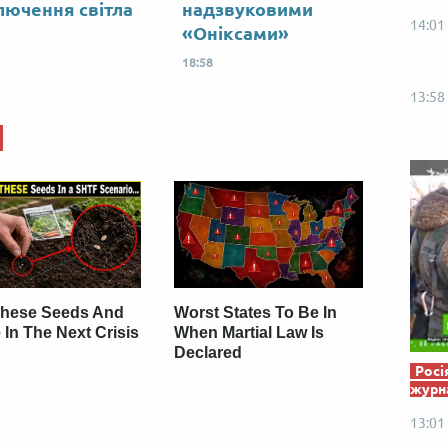
лючення світла
надзвуковими
Від пацанки до панянки
Топ-модель
14:01
«Оніксами»
18:58
13:58
These Seeds And
Worst States To Be In
 In The Next Crisis
When Martial Law Is
Declared
Росі
журна
13:01