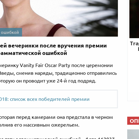
й ошибкой
тей вечеринки после вручения премии
грамматической ошибкой
еринку Vanity Fair Oscar Party после церемонии
Зведы, сменив наряды, традиционно отправились
которую он проводит уже 24-й год подряд.
018: список всех победителей премии
оторая перед камерами она предстала в черном
ОП
полнив его массивным ожерельем.