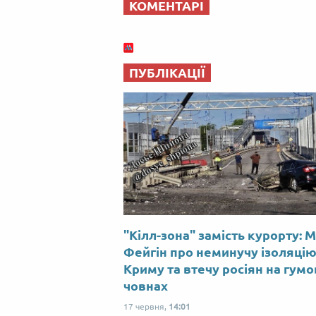
КОМЕНТАРІ
ПУБЛІКАЦІЇ
"Кілл-зона" замість курорту: 
Фейгін про неминучу ізоляці
Криму та втечу росіян на гум
човнах
17 червня,
14:01