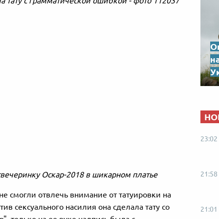
О
н
Ук
НО
23:02
21:58
твечеринку Оскар-2018 в шикарном платье
не смогли отвлечь внимание от татуировки на
ив сексуального насилия она сделала тату со
21:01