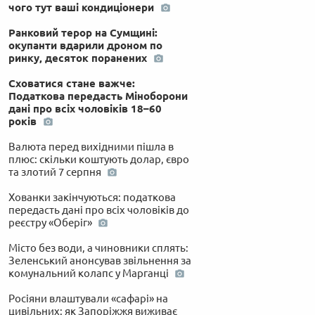
чого тут ваші кондиціонери
Ранковий терор на Сумщині:
окупанти вдарили дроном по
ринку, десяток поранених
Сховатися стане важче:
Податкова передасть Міноборони
дані про всіх чоловіків 18–60
років
Валюта перед вихідними пішла в
плюс: скільки коштують долар, євро
та злотий 7 серпня
Хованки закінчуються: податкова
передасть дані про всіх чоловіків до
реєстру «Оберіг»
Місто без води, а чиновники сплять:
Зеленський анонсував звільнення за
комунальний колапс у Марганці
Росіяни влаштували «сафарі» на
цивільних: як Запоріжжя виживає