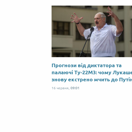
Прогнози від диктатора та
палаючі Ту-22М3: чому Лукаш
знову екстрено мчить до Путі
16 червня,
09:01