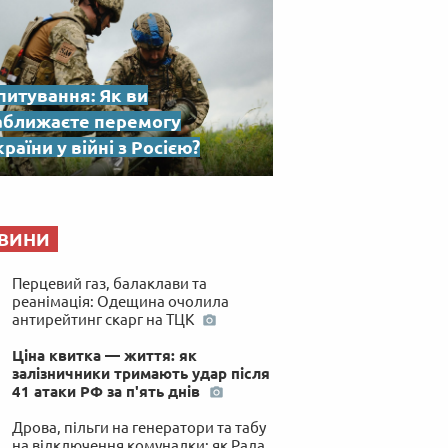
питування: Як ви
аближаєте перемогу
раїни у війні з Росією?
ВИНИ
Перцевий газ, балаклави та
реанімація: Одещина очолила
антирейтинг скарг на ТЦК
Ціна квитка — життя: як
залізничники тримають удар після
41 атаки РФ за п'ять днів
Дрова, пільги на генератори та табу
на відключення комуналки: як Рада