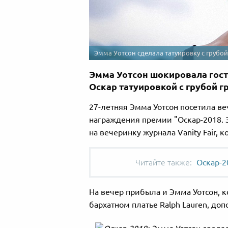
Эмма Уотсон сделала татуировку с грубо
Эмма Уотсон шокировала гос
Оскар татуировкой с грубой 
27-летняя Эмма Уотсон посетила веч
награждения премии "Оскар-2018. 
на вечеринку журнала Vanity Fair, 
Оскар-2
На вечер прибыла и Эмма Уотсон, к
бархатном платье Ralph Lauren, до