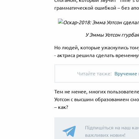
слоганом, который звучит "Time`s u
грамматической ошибкой – без апо
У Эммы Уотсон ггурбая 
Но людей, которые ужаснулись тому
- актриса решила сделать временну
Вручение 
Тем не менее, многих пользователе
Уотсон с высшим образованием смо
– как?
Підпишіться на наш ка
важливих новин!