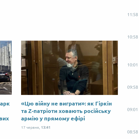
11:58
10:58
10:01
09:58
Марк
«Цю війну не виграти»: як Гіркін
09:01
ю
та Z-патріоти ховають російську
ових
армію у прямому ефірі
17 червня,
13:41
08:58