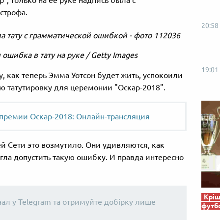
p", только на ее руке надпись была с
строфа.
20:58
ошибка в тату на руке / Getty Images
19:01
, как теперь Эмма Уотсон будет жить, успокоили
ю татутировку для церемонии "Оскар-2018".
премии Оскар-2018: Онлайн-трансляция
й Сети это возмутило. Они удивляются, как
гла допустить такую ошибку. И правда интересно
Кріш
нал у Telegram та отримуйте добірку лише
футб