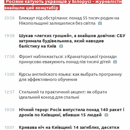
Росіяни катують українців у Білорусі - журналісти
знайшли цей концтабір
Блекаут під обстрілами: понад 55 тисяч родин на
20:58
Нікопольщині залишилися без світла
Шукав «легких грошей», а знайшов довічне: СБУ
19:58
затримала будівельника, який наводив
балістику на Київ
Фронт наближається: з Краматорської громади
17:58
примусово евакуюють понад пів тисячі дітей
Курсы английского языка: как выбрать программу
13:00
для эффективного обучения
Стильний та практичний акцент: як обрати
12:57
ідеальний комод для спальні
Нічний терор: Росія випустила понад 140 ракет і
10:58
дронів по Київщині, вбивши 15 людей
Кривава ніч на Київщині: 14 загиблих, десятки
10:01