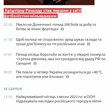
Кріштіану Роналду став першим у світі
футболістом-мільярдером
Пекло на Донеччині: понад 200 боїв за добу та
02:58
битва за «пояс фортець»
Щоб полиці не спорожніли: уряд шукає склади та
01:58
гроші для бізнесу на тлі російських атак
Понад місяць боротьби за життя: у лікарні померла
01:01
13-річна дівчинка, яка постраждала від удару РФ по
Сумщині
Пік пекла: у четвер Україна розжариться до +40 °C,
00:01
але порятунок уже близько
05 СЕРПНЯ
Найкривавіший місяць з весни 2022-го: в ООН
23:58
підрахували наслідки російського терору в липні