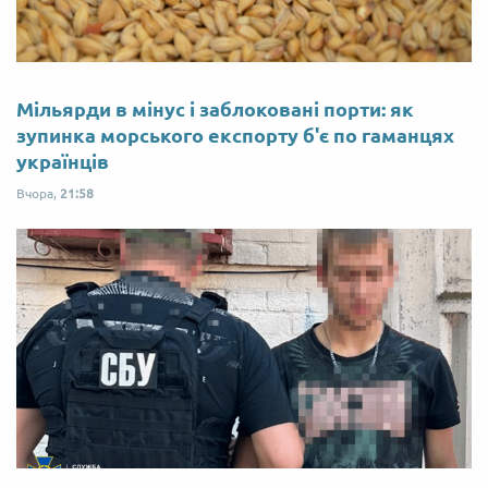
Мільярди в мінус і заблоковані порти: як
зупинка морського експорту б'є по гаманцях
українців
Вчора,
21:58