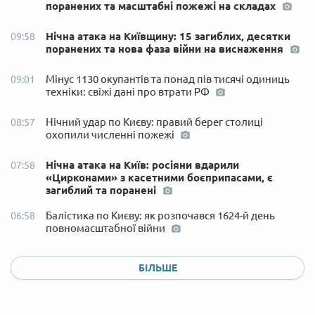
поранених та масштабні пожежі на складах
Нічна атака на Київщину: 15 загиблих, десятки
09:58
поранених та нова фаза війни на виснаження
Мінус 1130 окупантів та понад пів тисячі одиниць
09:01
техніки: свіжі дані про втрати РФ
Нічний удар по Києву: правий берег столиці
08:57
охопили численні пожежі
Нічна атака на Київ: росіяни вдарили
07:58
«Цирконами» з касетними боєприпасами, є
загиблий та поранені
Балістика по Києву: як розпочався 1624-й день
06:58
повномасштабної війни
БІЛЬШЕ