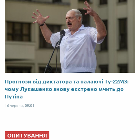
Прогнози від диктатора та палаючі Ту-22М3:
чому Лукашенко знову екстрено мчить до
Путіна
16 червня,
09:01
ОПИТУВАННЯ