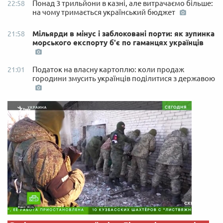
Понад 3 трильйони в казні, але витрачаємо більше:
22:58
на чому тримається український бюджет
Мільярди в мінус і заблоковані порти: як зупинка
21:58
морського експорту б'є по гаманцях українців
Податок на власну картоплю: коли продаж
21:01
городини змусить українців поділитися з державою