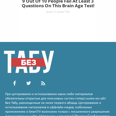
9 Out Of 10 People Fail At Least 3
Questions On This Brain Age Test!
Good To Know This
При цитировании и использовании каких-либо материалов
обязательны открытые для поисковых систем гиперссылки на сайт
Без Табу, размещенные не ниже первого абзаца. Цитирование и
использование материалов в оффлайн-медиа, мобильных
приложениях и SmartTV возможно только с письменного разрешения
Администрации сайта. Материалы с пометкой “Реклама” публикуются