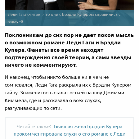
Леди Гага считает, что они с Брэдли Купером справились с
задачей
Поклонникам до сих пор не дает покоя мысль
о возможном романе Леди Гаги и Брэдли
Купера. Фанаты все время находят
подтверждения своей теории, а сами звезды
ничего не комментируют.
И наконец, чтобы никто больше ни в чем не
сомневался, Леди Гага раскрыла их с Брэдли Купером
тайну. Знаменитость стала гостьей на шоу Джимми
Киммела, где и рассказала о всех слухах,
разгуливающих по сети.
Бывшая жена Брэдли Купера
прокомментировала слухи о его романе с Леди