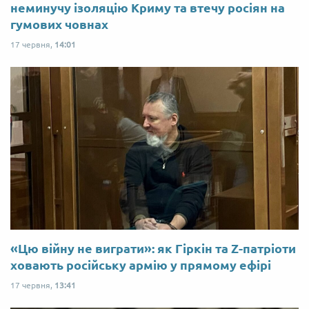
неминучу ізоляцію Криму та втечу росіян на
гумових човнах
17 червня,
14:01
«Цю війну не виграти»: як Гіркін та Z-патріоти
ховають російську армію у прямому ефірі
17 червня,
13:41