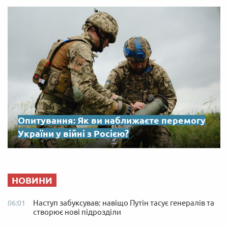
Опитування: Як ви наближаєте перемогу
України у війні з Росією?
НОВИНИ
Наступ забуксував: навіщо Путін тасує генералів та
06:01
створює нові підрозділи