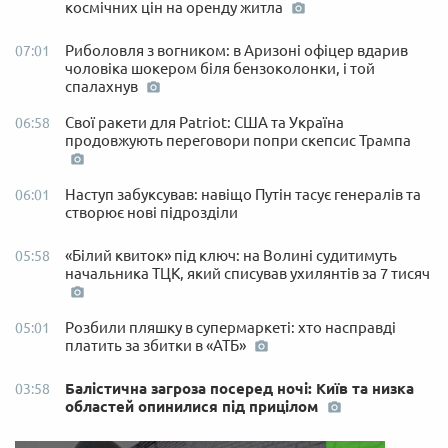
космічних цін на оренду житла
Риболовля з вогником: в Аризоні офіцер вдарив
07:01
чоловіка шокером біля бензоколонки, і той
спалахнув
Свої ракети для Patriot: США та Україна
06:58
продовжують переговори попри скепсис Трампа
Наступ забуксував: навіщо Путін тасує генералів та
06:01
створює нові підрозділи
«Білий квиток» під ключ: на Волині судитимуть
05:58
начальника ТЦК, який списував ухилянтів за 7 тисяч
Розбили пляшку в супермаркеті: хто насправді
05:01
платить за збитки в «АТБ»
Балістична загроза посеред ночі: Київ та низка
03:58
областей опинилися під прицілом