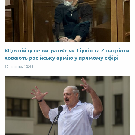
«Цю війну не виграти»: як Гіркін та Z-патріоти
ховають російську армію у прямому ефірі
17 червня,
13:41