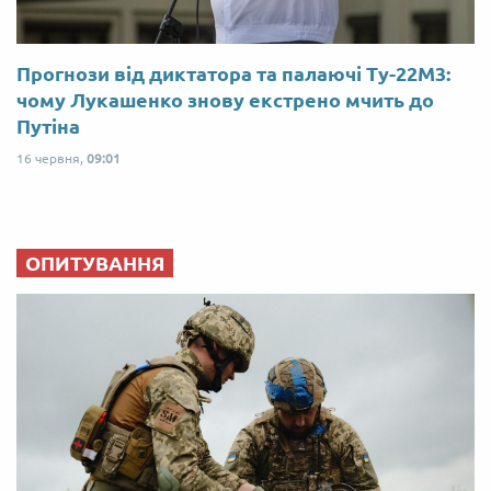
Прогнози від диктатора та палаючі Ту-22М3:
чому Лукашенко знову екстрено мчить до
Путіна
16 червня,
09:01
ОПИТУВАННЯ