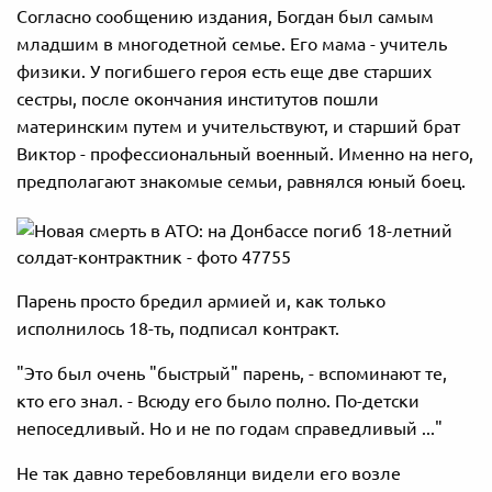
Согласно сообщению издания, Богдан был самым
младшим в многодетной семье. Его мама - учитель
физики. У погибшего героя есть еще две старших
сестры, после окончания институтов пошли
материнским путем и учительствуют, и старший брат
Виктор - профессиональный военный. Именно на него,
предполагают знакомые семьи, равнялся юный боец.
Парень просто бредил армией и, как только
исполнилось 18-ть, подписал контракт.
"Это был очень "быстрый" парень, - вспоминают те,
кто его знал. - Всюду его было полно. По-детски
непоседливый. Но и не по годам справедливый ..."
Не так давно теребовлянци видели его возле