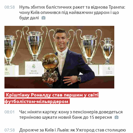
Нуль збитих балістичних ракет та відмова Трампа:
08:58
чому Київ опинився під найважчим ударом і що
буде далі
Кріштіану Роналду став першим у світі
футболістом-мільярдером
Час міняти картку: кому з пенсіонерів доведеться
08:01
терміново шукати новий банк до 15 вересня
Дорожче за Київ і Львів: як Ужгород став столицею
07:58