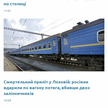
по столиці
11:01
Смертельний приліт у Лозовій: росіяни
вдарили по вагону потяга, вбивши двох
залізничників
10:58