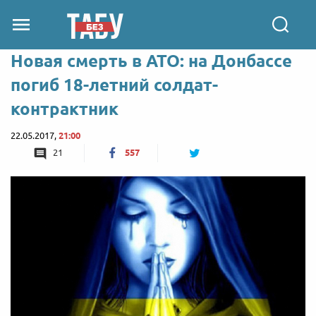
Новая смерть в АТО: на Донбассе
погиб 18-летний солдат-
контрактник
22.05.2017,
21:00
21
557