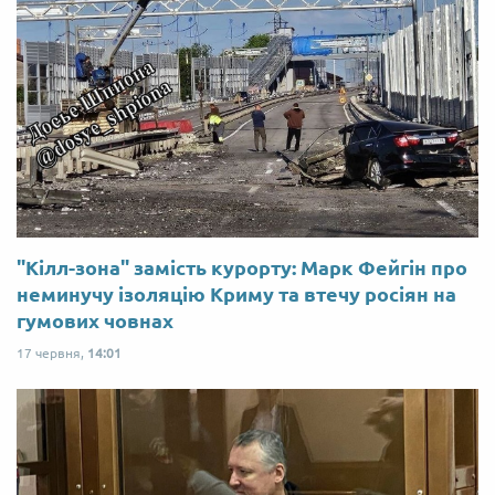
"Кілл-зона" замість курорту: Марк Фейгін про
неминучу ізоляцію Криму та втечу росіян на
гумових човнах
17 червня,
14:01