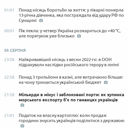
Понад місяць боротьби за життя: у лікарні померла
01:01
13-річна дівчинка, яка постраждала від удару РФ по
Сумщині
Пік пекла: у четвер Україна розжариться до +40 °C,
00:01
але порятунок уже близько
05 СЕРПНЯ
Найкривавіший місяць з весни 2022-го: в ООН
23:58
підрахували наслідки російського терору в липні
Понад 3 трильйони в казні, але витрачаємо більше:
22:58
на чому тримається український бюджет
Мільярди в мінус і заблоковані порти: як зупинка
21:58
морського експорту б'є по гаманцях українців
Податок на власну картоплю: коли продаж
21:01
городини змусить українців поділитися з державою