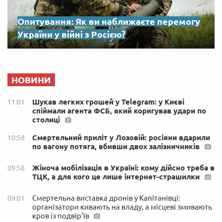
Опитування: Як ви наближаєте перемогу
України у війні з Росією?
НОВИНИ
Шукав легких грошей у Telegram: у Києві
11:01
спіймали агента ФСБ, який коригував удари по
столиці
Смертельний приліт у Лозовій: росіяни вдарили
10:58
по вагону потяга, вбивши двох залізничників
Жіноча мобілізація в Україні: кому дійсно треба в
09:58
ТЦК, а для кого це лише інтернет-страшилки
Смертельна виставка дронів у Капітанівці:
09:01
організатори кивають на владу, а місцеві змивають
кров із подвір'їв