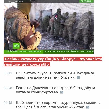
Росіяни катують українців у Білорусі - журналісти
знайшли цей концтабір
Нічна атака: окупанти запустили «Шахеди» та
03:01
реактивні дрони на північ України
Пекло на Донеччині: понад 200 боїв за добу та
02:58
битва за «пояс фортець»
Щоб полиці не спорожніли: уряд шукає склади та
01:58
гроші для бізнесу на тлі російських атак