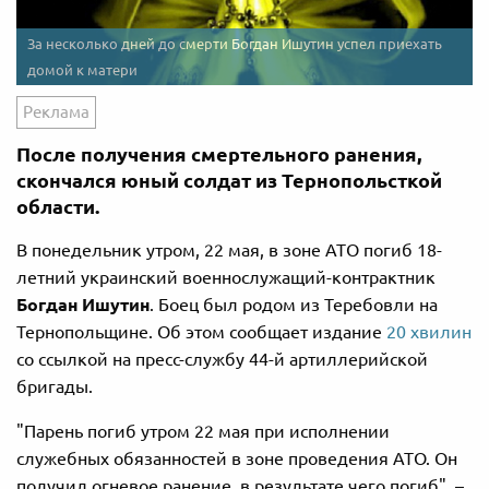
За несколько дней до смерти Богдан Ишутин успел приехать
домой к матери
Реклама
После получения смертельного ранения,
скончался юный солдат из Тернопольсткой
области.
В понедельник утром, 22 мая, в зоне АТО погиб 18-
летний украинский военнослужащий-контрактник
Богдан Ишутин
. Боец был родом из Теребовли на
Тернопольщине. Об этом сообщает издание
20 хвилин
со ссылкой на пресс-службу 44-й артиллерийской
бригады.
"Парень погиб утром 22 мая при исполнении
служебных обязанностей в зоне проведения АТО. Он
получил огневое ранение, в результате чего погиб", –