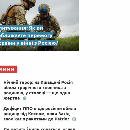
питування: Як ви
аближаєте перемогу
раїни у війні з Росією?
ВИНИ
Нічний терор: на Київщині Росія
вбила трирічного хлопчика з
родиною, у столиці — ще одна
жертва
Дефіцит ППО в дії: росіяни вбили
родину під Києвом, поки Захід
зволікає з ракетами до Patriot
Де летить і куди ховатися: огляд