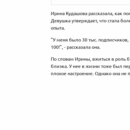
Ирина Кудашова рассказала, как по
Девушка утверждает, что стала бол
опыта.
"У меня было 30 тыс. подписчиков, 
100!", - рассказала она.
По словам Ирины, вжиться в роль б
близка. У нее в жизни тоже был пе
плохое настроение. Однако она не 