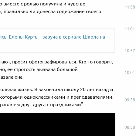
о вместе с ролью получила и чувство
11:58
ь, правильно ли донесла содержание своего
11:01
сы Елены Курты - завуча в сериале Школа на
10:57
ают, просит сфотографироваться. Кто-то говорит,
о, ее строгость вызвана большой
10:01
азала она.
ольная жизнь. Я закончила школу 20 лет назад и
екоторыми одноклассниками и преподавателями.
09:58
равляем друг друга с праздниками".
08:58