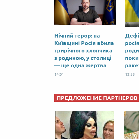
Нічний терор: на
Дефі
Київщині Росія вбила
росі
трирічного хлопчика
роди
з родиною, у столиці
поки 
— ще одна жертва
раке
14:01
13:58
ПРЕДЛОЖЕНИЕ ПАРТНЕРОВ