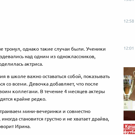
12:58
12:01
не тронул, однако такие случаи были. Ученики
здевались над одним из одноклассников,
поделилась актриса.
ния в школе важно оставаться собой, показывать
ся со всеми. Девочка добавляет, что после
своим коллегами. В течение 4 месяцев актеры
идятся крайне редко.
устраиваем мини-вечеринки и совместно
иногда становится грустно и не хватает драйва,
оворит Ирина.
Кріш
футб