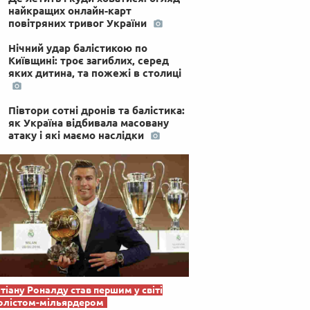
найкращих онлайн-карт
повітряних тривог України
Нічний удар балістикою по
Київщині: троє загиблих, серед
яких дитина, та пожежі в столиці
Півтори сотні дронів та балістика:
як Україна відбивала масовану
атаку і які маємо наслідки
тіану Роналду став першим у світі
олістом-мільярдером