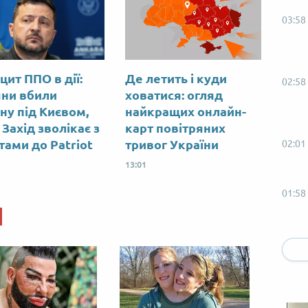
03:58
цит ППО в дії:
Де летить і куди
02:58
яни вбили
ховатися: огляд
ну під Києвом,
найкращих онлайн-
Захід зволікає з
карт повітряних
тами до Patriot
тривог України
02:01
13:01
01:58
01:01
00:58