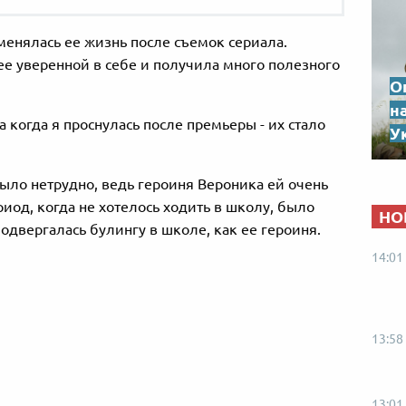
менялась ее жизнь после съемок сериала.
ее уверенной в себе и получила много полезного
О
н
а когда я проснулась после премьеры - их стало
Ук
ыло нетрудно, ведь героиня Вероника ей очень
риод, когда не хотелось ходить в школу, было
НО
подвергалась булингу в школе, как ее героиня.
14:01
13:58
13:01