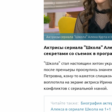
Актрисы сериала "Школа" Алена Курта и
Актрисы сериала "Школа" Але
секретами со съемок в програ
"Школа" стал настоящим хитом укр
после премьеры проснулись знамен
Петровна, кому-то кажется слишком
воплотила на экране актриса Ирина
конфликтов с сериальной мамой.
Биография акте
Алекса в сериале Школа на 1+1