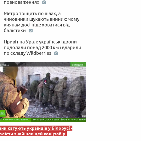
повноваженнях
 по-українськи
Метро тріщить по швах, а
чиновники шукають винних: чому
киянам досі ніде ховатися від
балістики
Привіт на Урал: українські дрони
подолали понад 2000 км і вдарили
по складу Wildberries
яни катують українців у Білорусі -
лісти знайшли цей концтабір