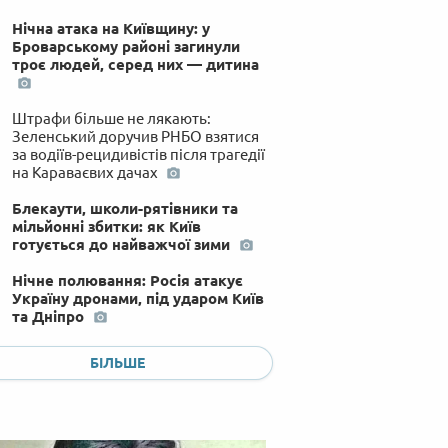
Нічна атака на Київщину: у
Броварському районі загинули
троє людей, серед них — дитина
Штрафи більше не лякають:
Зеленський доручив РНБО взятися
за водіїв-рецидивістів після трагедії
на Караваєвих дачах
Блекаути, школи-рятівники та
мільйонні збитки: як Київ
готується до найважчої зими
Нічне полювання: Росія атакує
Україну дронами, під ударом Київ
та Дніпро
Удар по стадіону в Одесі, паніка на
БІЛЬШЕ
пляжах Ялти та дрони на Уралі:
головне за день
Удар по лікарні в центрі Херсона:
російський дрон поранив чотирьох