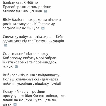
Балістика та С-400 по
Правобережжю: чим росіяни
атакували Київ цієї ночі
Вісім балістичних ракет за ніч: чим
росіяни атакували Київ та чому
загроза ще не минула
Спочатку вибухи, потім сирена: Київ
здригнувся від серії потужних ударів
Смертельний відпочинок у
Коблевому: вибух у морі забрав
життя чоловіка та поранив двох
жінок
Вибивали зізнання в кайданках: у
Польщі спалахнув скандал через
побиття українця у відділку поліції
Повзучий наступ: росіяни
просунулися біля Костянтинівки, але
плани на Донеччину тріщать по
швах