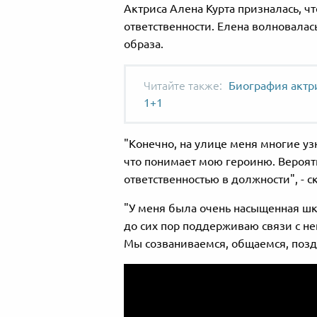
Актриса Алена Курта призналась, чт
ответственности. Елена волновалас
образа.
Биография актри
1+1
"Конечно, на улице меня многие узн
что понимает мою героиню. Вероятн
ответственностью в должности", - ск
"У меня была очень насыщенная шк
до сих пор поддерживаю связи с н
Мы созваниваемся, общаемся, позд