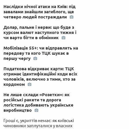
Наслідки нічної атаки на Київ: під
завалами знайшли загиблого, ще
четверо людей постраждали
Долар, пальне і нерви: що буде з
курсом валют наступного тижня і
чи варто бігти в обмінник
Мобілізація 55+: чи відправлять на
передову та кого ТЦК шукає в
першу чергу
Податкова відкриває карти: ТЦК
отримає ідентифікаційні коди всіх
чоловіків, включно з тими, хто за
кордоном
Не лише склади «Розетки»: як
російські ракети та дорога
логістика добивають українське
виробництво
Гроші є, укриттів немає: як київські
чиновники заплуталися у власних