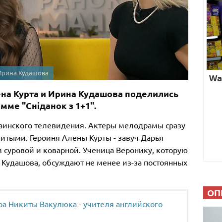
 Ирина Кудашова
на Курта и Ирина Кудашова поделились
мме "Сніданок з 1+1".
аинского телевидения. Актеры мелодрамы сразу
итыми. Героиня Алены Курты - завуч Дарья
 суровой и коварной. Ученица Веронику, которую
 Кудашова, обсуждают не менее из-за постоянных
ОП
ра Никиты Вакулюка - учителя английского