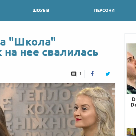
ШОУБІЗ
ПЕРСОНИ
ла "Школа"
к на нее свалилась
1