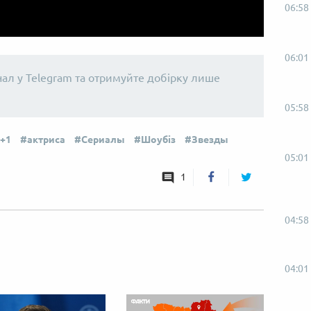
06:58
06:01
нал у Telegram та отримуйте добірку лише
05:58
1+1
актриса
Сериалы
Шоубіз
Звезды
05:01
1
04:58
04:01