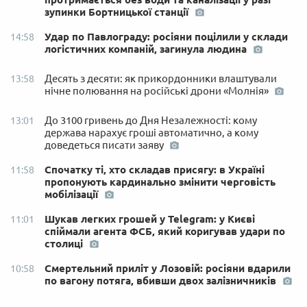
зупинки Бортницької станції
Удар по Павлограду: росіяни поцілили у склади
14:58
логістичних компаній, загинула людина
Десять з десяти: як прикордонники влаштували
13:58
нічне полювання на російські дрони «Молнія»
До 3100 гривень до Дня Незалежності: кому
13:01
держава нарахує гроші автоматично, а кому
доведеться писати заяву
Спочатку ті, хто складав присягу: в Україні
11:58
пропонують кардинально змінити черговість
мобілізації
Шукав легких грошей у Telegram: у Києві
11:01
спіймали агента ФСБ, який коригував удари по
столиці
Смертельний приліт у Лозовій: росіяни вдарили
10:58
по вагону потяга, вбивши двох залізничників