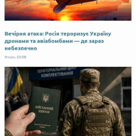
Вечірня атака: Росія тероризує Україну
дронами та авіабомбами — де зараз
небезпечно
Вчора,
22:58