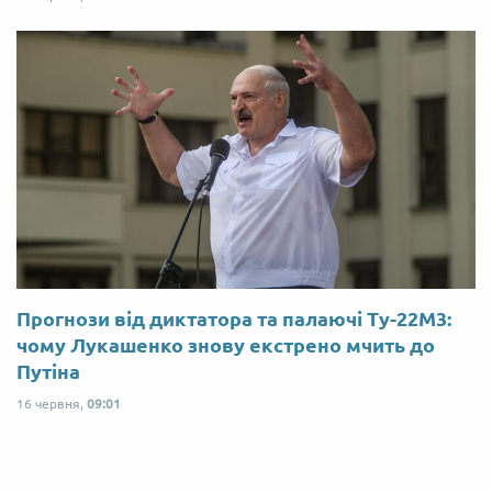
Прогнози від диктатора та палаючі Ту-22М3:
чому Лукашенко знову екстрено мчить до
Путіна
16 червня,
09:01