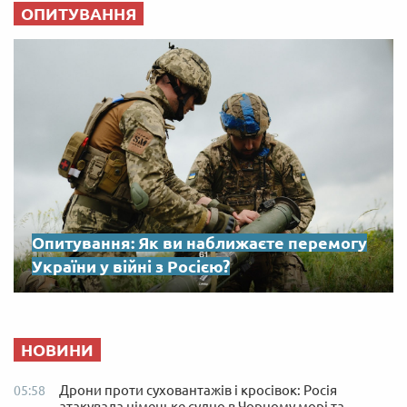
ОПИТУВАННЯ
Опитування: Як ви наближаєте перемогу
України у війні з Росією?
НОВИНИ
Дрони проти суховантажів і кросівок: Росія
05:58
атакувала німецьке судно в Чорному морі та