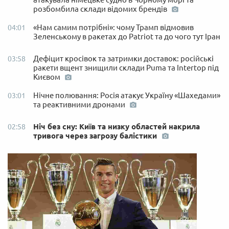
розбомбила склади відомих брендів
«Нам самим потрібні»: чому Трамп відмовив
04:01
Зеленському в ракетах до Patriot та до чого тут Іран
Дефіцит кросівок та затримки доставок: російські
03:58
ракети вщент знищили склади Puma та Intertop під
Києвом
Нічне полювання: Росія атакує Україну «Шахедами»
03:01
та реактивними дронами
Ніч без сну: Київ та низку областей накрила
02:58
тривога через загрозу балістики