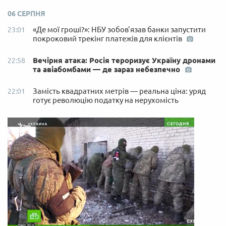
06 СЕРПНЯ
«Де мої гроші?»: НБУ зобов'язав банки запустити
23:01
покроковий трекінг платежів для клієнтів
Вечірня атака: Росія тероризує Україну дронами
22:58
та авіабомбами — де зараз небезпечно
Замість квадратних метрів — реальна ціна: уряд
22:01
готує революцію податку на нерухомість