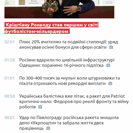
Кріштіану Роналду став першим у світі
футболістом-мільярдером
Плюс 20% вчителям та подвійні стипендії: уряд
02:01
анонсував осінні бонуси для сфери освіти
Росіяни вдарили по цивільній інфраструктурі
01:58
Одещини: поранено 16-річного підлітка
По 300–400 тисяч за «нуль»: коли штурмовики та
01:01
піхота отримають нові рекордні виплати
Українська балістика вже літає, а ракет для Patriot
00:58
критично мало: Федоров про реалії фронту та війну
роботів
Удар по Павлограду: російська ракета знищила
00:01
депо «Укрпошти» та забрала життя двох
працівниць