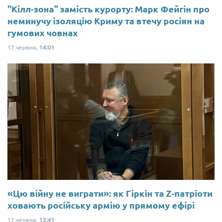
"Кілл-зона" замість курорту: Марк Фейгін про
неминучу ізоляцію Криму та втечу росіян на
гумових човнах
17 червня,
14:01
«Цю війну не виграти»: як Гіркін та Z-патріоти
ховають російську армію у прямому ефірі
17 червня,
13:41