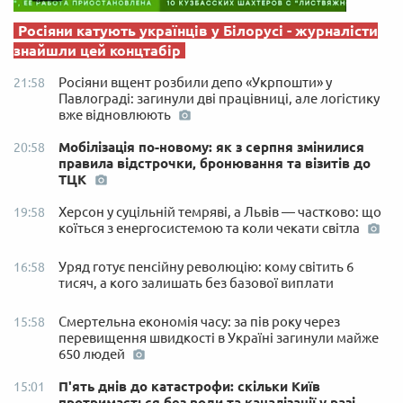
Росіяни катують українців у Білорусі - журналісти
знайшли цей концтабір
Росіяни вщент розбили депо «Укрпошти» у
21:58
Павлограді: загинули дві працівниці, але логістику
вже відновлюють
Мобілізація по-новому: як з серпня змінилися
20:58
правила відстрочки, бронювання та візитів до
ТЦК
Херсон у суцільній темряві, а Львів — частково: що
19:58
коїться з енергосистемою та коли чекати світла
Уряд готує пенсійну революцію: кому світить 6
16:58
тисяч, а кого залишать без базової виплати
Смертельна економія часу: за пів року через
15:58
перевищення швидкості в Україні загинули майже
650 людей
П'ять днів до катастрофи: скільки Київ
15:01
протримається без води та каналізації у разі