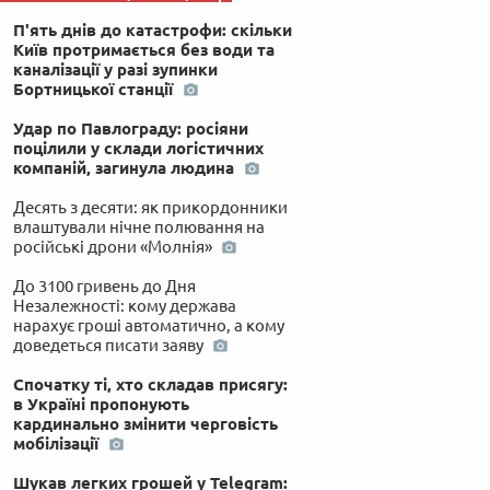
П'ять днів до катастрофи: скільки
Київ протримається без води та
каналізації у разі зупинки
Бортницької станції
Удар по Павлограду: росіяни
поцілили у склади логістичних
компаній, загинула людина
Десять з десяти: як прикордонники
влаштували нічне полювання на
російські дрони «Молнія»
До 3100 гривень до Дня
Незалежності: кому держава
нарахує гроші автоматично, а кому
доведеться писати заяву
Спочатку ті, хто складав присягу:
в Україні пропонують
кардинально змінити черговість
мобілізації
Шукав легких грошей у Telegram: