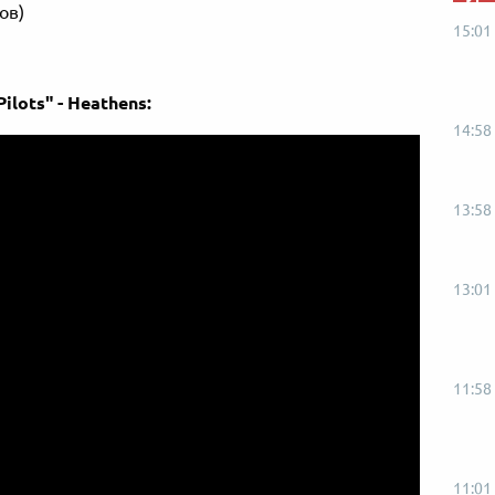
ов)
15:01
lots" - Heathens:
14:58
13:58
13:01
11:58
11:01