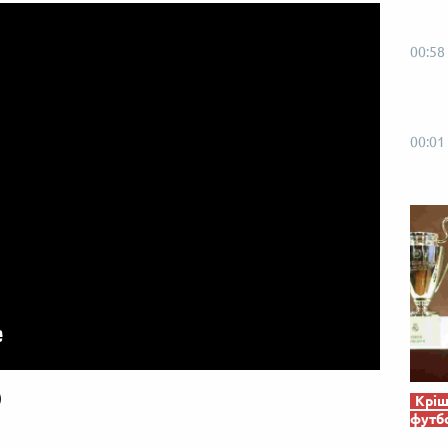
00:58
00:01
)
Кріш
футб