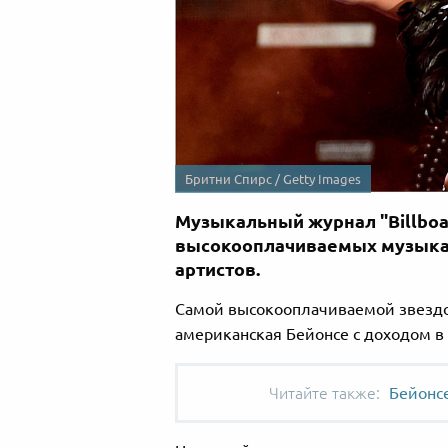
Бритни Спирс / Getty Images
Музыкальный журнал "Billboa
высокооплачиваемых музыкант
артистов.
Самой высокооплачиваемой звездой
американская Бейонсе с доходом в
Бейонс