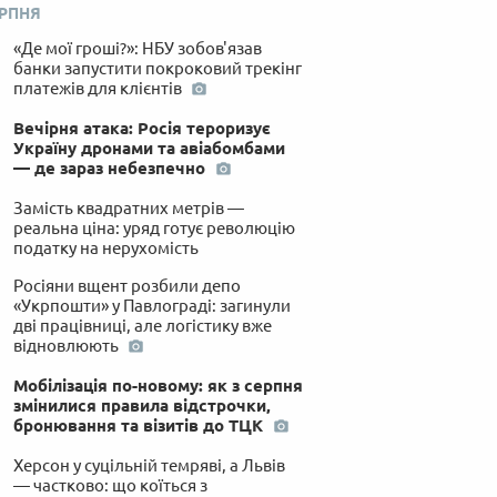
ЕРПНЯ
«Де мої гроші?»: НБУ зобов'язав
банки запустити покроковий трекінг
платежів для клієнтів
Вечірня атака: Росія тероризує
Україну дронами та авіабомбами
— де зараз небезпечно
Замість квадратних метрів —
реальна ціна: уряд готує революцію
податку на нерухомість
Росіяни вщент розбили депо
«Укрпошти» у Павлограді: загинули
дві працівниці, але логістику вже
відновлюють
Мобілізація по-новому: як з серпня
змінилися правила відстрочки,
бронювання та візитів до ТЦК
Херсон у суцільній темряві, а Львів
— частково: що коїться з