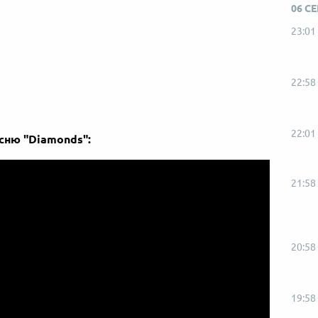
06 С
23:01
22:58
22:01
сню "Diamonds":
21:58
20:58
19:58