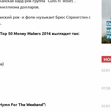
анская хард-рок-группа "Guns N’ Roses".
 миллиона долларов.
нский рок- и фолк-музыкант Брюс Спрингстин с
О
.
н
 Top 50 Money Makers 2016 выглядит так:
Ук
НО
в)
02:01
01:58
"Hymn For The Weekend":
01:01