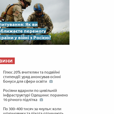
питування: Як ви
аближаєте перемогу
раїни у війні з Росією?
ВИНИ
Плюс 20% вчителям та подвійні
стипендії: уряд анонсував осінні
бонуси для сфери освіти
Росіяни вдарили по цивільній
інфраструктурі Одещини: поранено
16-річного підлітка
По 300–400 тисяч за «нуль»: коли
штурмовики та піхота отримають