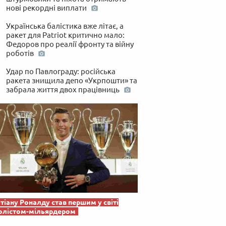
нові рекордні виплати
Українська балістика вже літає, а
ракет для Patriot критично мало:
Федоров про реалії фронту та війну
роботів
Удар по Павлограду: російська
ракета знищила депо «Укрпошти» та
забрала життя двох працівниць
тіану Роналду став першим у світі
олістом-мільярдером