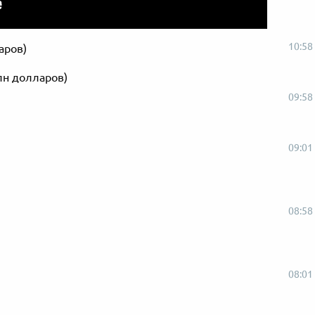
10:58
ларов)
млн долларов)
09:58
09:01
08:58
08:01