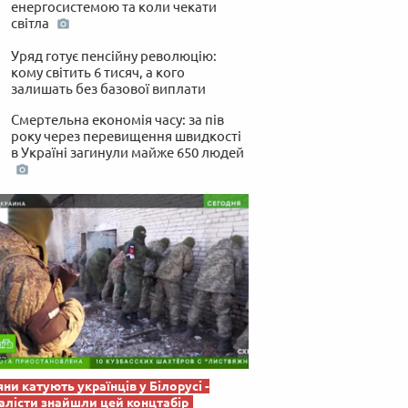
енергосистемою та коли чекати
 по-українськи
світла
Уряд готує пенсійну революцію:
кому світить 6 тисяч, а кого
залишать без базової виплати
Смертельна економія часу: за пів
року через перевищення швидкості
в Україні загинули майже 650 людей
яни катують українців у Білорусі -
лісти знайшли цей концтабір