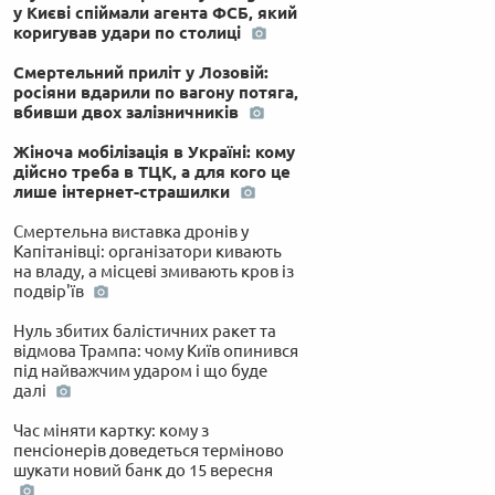
у Києві спіймали агента ФСБ, який
коригував удари по столиці
Смертельний приліт у Лозовій:
росіяни вдарили по вагону потяга,
вбивши двох залізничників
Жіноча мобілізація в Україні: кому
дійсно треба в ТЦК, а для кого це
лише інтернет-страшилки
Смертельна виставка дронів у
Капітанівці: організатори кивають
на владу, а місцеві змивають кров із
подвір'їв
Нуль збитих балістичних ракет та
відмова Трампа: чому Київ опинився
під найважчим ударом і що буде
далі
Час міняти картку: кому з
пенсіонерів доведеться терміново
шукати новий банк до 15 вересня