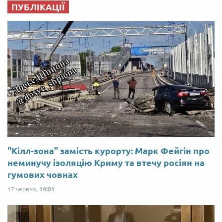
ПУБЛІКАЦІЇ
"Кілл-зона" замість курорту: Марк Фейгін про
неминучу ізоляцію Криму та втечу росіян на
гумових човнах
17 червня,
14:01