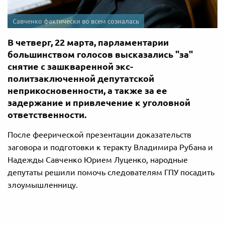
Савченко фактически во всем созналась
В четверг, 22 марта, парламентарии
большинством голосов высказались "за"
снятие с зашкваренной экс-
политзаключенной депутатской
неприкосновенности, а также за ее
задержание и привлечение к уголовной
ответственности.
После феерической презентации доказательств
заговора и подготовки к теракту Владимира Рубана и
Надежды Савченко Юрием Луценко, народные
депутаты решили помочь следователям ГПУ посадить
злоумышленницу.