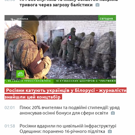
тривога через загрозу балістики
Росіяни катують українців у Білорусі - журналісти
знайшли цей концтабір
Плюс 20% вчителям та подвійні стипендії: уряд
02:01
анонсував осінні бонуси для сфери освіти
Росіяни вдарили по цивільній інфраструктурі
01:58
Одещини: поранено 16-річного підлітка