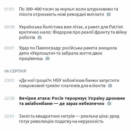
По 300–400 тисяч за «нуль»: коли штурмовики та
01:01
піхота отримають нові рекордні виплати
Українська балістика вже літає, а ракет для Patriot
00:58
критично мало: Федоров про реалії фронту та війну
роботів
Удар по Павлограду: російська ракета знищила
00:01
депо «Укрпошти» та забрала життя двох
працівниць
06 СЕРПНЯ
«Де мої гроші?»: НБУ зобов'язав банки запустити
23:01
покроковий трекінг платежів для клієнтів
Вечірня атака: Росія тероризує Україну дронами
22:58
та авіабомбами — де зараз небезпечно
Замість квадратних метрів — реальна ціна: уряд
22:01
готує революцію податку на нерухомість