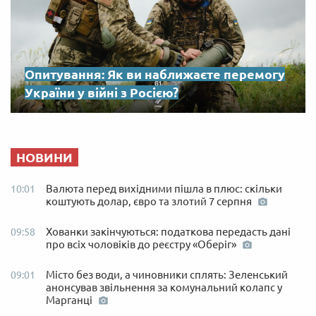
Опитування: Як ви наближаєте перемогу
України у війні з Росією?
НОВИНИ
Валюта перед вихідними пішла в плюс: скільки
10:01
коштують долар, євро та злотий 7 серпня
Хованки закінчуються: податкова передасть дані
09:58
про всіх чоловіків до реєстру «Оберіг»
Місто без води, а чиновники сплять: Зеленський
09:01
анонсував звільнення за комунальний колапс у
Марганці