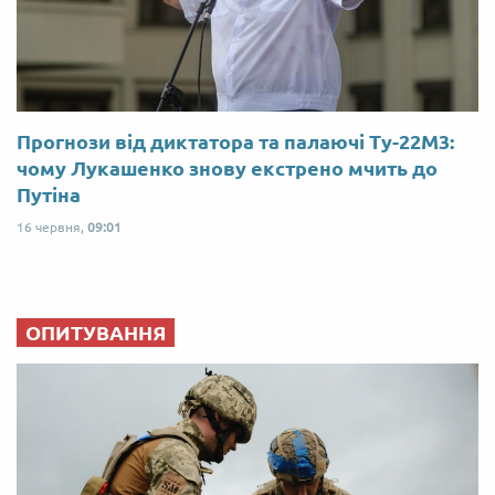
Прогнози від диктатора та палаючі Ту-22М3:
чому Лукашенко знову екстрено мчить до
Путіна
16 червня,
09:01
ОПИТУВАННЯ