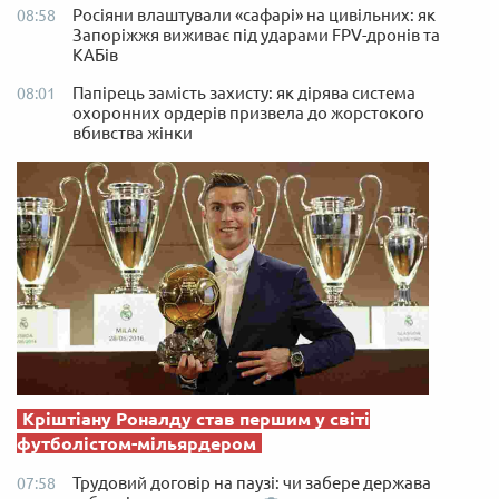
Росіяни влаштували «сафарі» на цивільних: як
08:58
Запоріжжя виживає під ударами FPV-дронів та
КАБів
Папірець замість захисту: як дірява система
08:01
охоронних ордерів призвела до жорстокого
вбивства жінки
Кріштіану Роналду став першим у світі
футболістом-мільярдером
Трудовий договір на паузі: чи забере держава
07:58