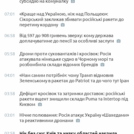
субсидію на комуналку
«Краще над Україною, ніж над Польщею»:
07:01
Сікорський закликав збивати російські ракети до
перетину кордону
Від 597 до 908 гривень зверху: кому держава
06:58
доплачуватиме до пенсії за особливі заслуги
Дрони проти суховантажів і кросівок: Росія
05:58
атакувала німецьке судно в Чорному морі та
розбомбила склади відомих брендів
«Нам самим потрібні»: чому Трамп відмовив
04:01
Зеленському в ракетах до Patriot та до чого тут Іран
Дефіцит кросівок та затримки доставок: російські
03:58
ракети вщент знищили склади Puma та Intertop під
Києвом
Нічне полювання: Росія атакує Україну «Шахедами»
03:01
та реактивними дронами
Ніч без сну: Київ та низку областей накрила
02:58