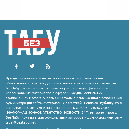
При цитировании и использовании каких-либо материалов
обязательны открытые для поисковых систем гиперссылки на сайт
Без Табу, размещенные не ниже первого абзаца. Цитирование и
использование материалов в оффлайн-медиа, мобильных
приложениях и SmartTV возможно только с письменного разрешения
Администрации сайта. Материалы с пометкой “Реклама” публикуются
на правах рекламы. Все права защищены. © 2005—2026, ООО
“ИНФОРМАЦИОННОЕ АГЕНТСТВО “НОВОСТИ 24””, интернет-портал
Без Табу. Контакты для официальных запросов и других документов –
legal@beztabu.net