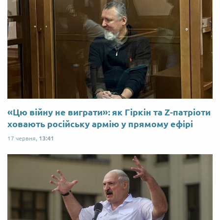
«Цю війну не виграти»: як Гіркін та Z-патріоти
ховають російську армію у прямому ефірі
17 червня,
13:41