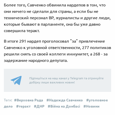
Более того, Савченко обвинила нардепов в том, что
они ничего не сделали для страны, а если бы не
технический персонал ВР, журналисты и другие люди,
которые бывают в парламенте, она бы уже давно
совершила теракт.
В итоге 291 нардеп проголосовал "за" привлечение
Савченко к уголовной ответственности, 277 политиков
решили снять со своей коллеги иммунитет, а 268 - за
задержание народного депутата.
Підпишіться на наш канал у Telegram та отримуйте
добірку лише важливих новин!
Верховна Рада
Надежда Савченко
уголовное
дело
теракт
ДНР
Війна на Донбасі
Новини