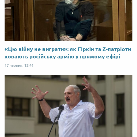
«Цю війну не виграти»: як Гіркін та Z-патріоти
ховають російську армію у прямому ефірі
17 червня,
13:41