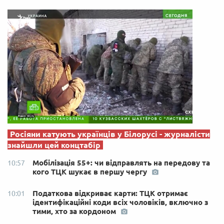
Росіяни катують українців у Білорусі - журналісти
знайшли цей концтабір
Мобілізація 55+: чи відправлять на передову та
10:57
кого ТЦК шукає в першу чергу
Податкова відкриває карти: ТЦК отримає
10:01
ідентифікаційні коди всіх чоловіків, включно з
тими, хто за кордоном