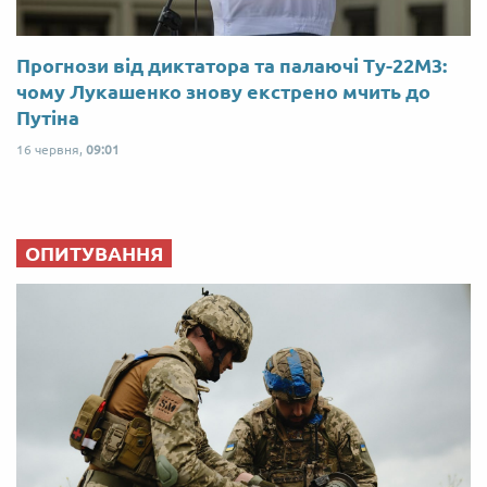
Прогнози від диктатора та палаючі Ту-22М3:
чому Лукашенко знову екстрено мчить до
Путіна
16 червня,
09:01
ОПИТУВАННЯ