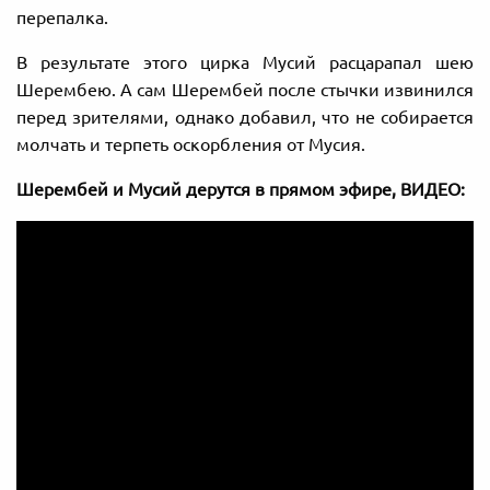
перепалка.
В результате этого цирка Мусий расцарапал шею
Шерембею. А сам Шерембей после стычки извинился
перед зрителями, однако добавил, что не собирается
молчать и терпеть оскорбления от Мусия.
Шерембей и Мусий дерутся в прямом эфире, ВИДЕО: