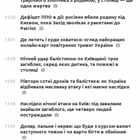
трирічного хлопчика з родиною, у столиці — ще
одна жертва
Дефіцит ППО в дії: росіяни вбили родину під
13:58
Києвом, поки Захід зволікає з ракетами до
Patriot
Де летить і куди ховатися: огляд найкращих
13:01
онлайн-карт повітряних тривог України
Нічний удар балістикою по Київщині: троє
12:58
загиблих, серед яких дитина, та пожежі в
столиці
Півтори сотні дронів та балістика: як Україна
12:01
відбивала масовану атаку і які маємо наслідки
Наслідки нічної атаки на Київ: під завалами
11:58
знайшли загиблого, ще четверо людей
постраждали
Долар, пальне і нерви: що буде з курсом валют
11:01
наступного тижня і чи варто бігти в обмінник