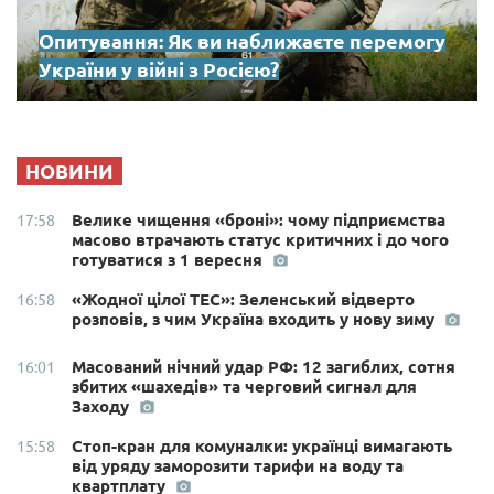
Опитування: Як ви наближаєте перемогу
України у війні з Росією?
НОВИНИ
Велике чищення «броні»: чому підприємства
17:58
масово втрачають статус критичних і до чого
готуватися з 1 вересня
«Жодної цілої ТЕС»: Зеленський відверто
16:58
розповів, з чим Україна входить у нову зиму
Масований нічний удар РФ: 12 загиблих, сотня
16:01
збитих «шахедів» та черговий сигнал для
Заходу
Стоп-кран для комуналки: українці вимагають
15:58
від уряду заморозити тарифи на воду та
квартплату