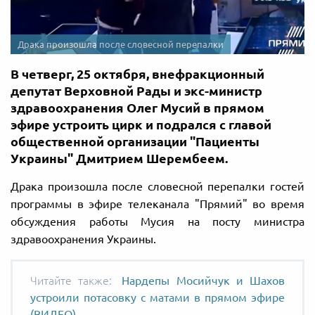
Драка произошла после словесной перепалки
В четверг, 25 октября, внефракционный
депутат Верховной Рады и экс-министр
здравоохранения Олег Мусий в прямом
эфире устроить цирк и подрался с главой
общественной организации "Пациенты
Украины" Дмитрием Шерембеем.
Драка произошла после словесной перепалки гостей
программы в эфире телеканала "Прямий" во время
обсуждения работы Мусия на посту министра
здравоохранения Украины.
Нардепы Мосийчук и Шахов
устроили потасовку с матами в прямом эфире
(ВИДЕО)