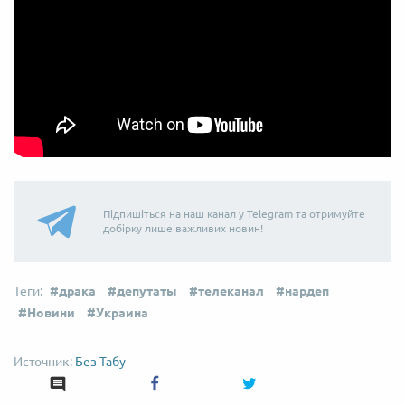
Підпишіться на наш канал у Telegram та отримуйте
добірку лише важливих новин!
драка
депутаты
телеканал
нардеп
Новини
Украина
Без Табу