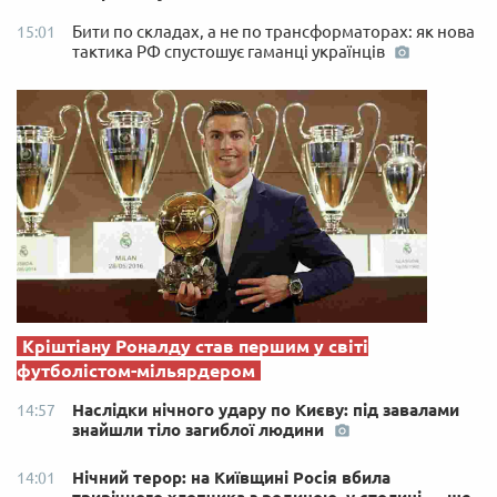
Бити по складах, а не по трансформаторах: як нова
15:01
тактика РФ спустошує гаманці українців
Кріштіану Роналду став першим у світі
футболістом-мільярдером
Наслідки нічного удару по Києву: під завалами
14:57
знайшли тіло загиблої людини
Нічний терор: на Київщині Росія вбила
14:01