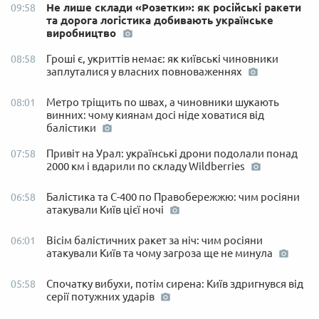
Не лише склади «Розетки»: як російські ракети
09:58
та дорога логістика добивають українське
виробництво
Гроші є, укриттів немає: як київські чиновники
08:58
заплуталися у власних повноваженнях
Метро тріщить по швах, а чиновники шукають
08:01
винних: чому киянам досі ніде ховатися від
балістики
Привіт на Урал: українські дрони подолали понад
07:58
2000 км і вдарили по складу Wildberries
Балістика та С-400 по Правобережжю: чим росіяни
06:58
атакували Київ цієї ночі
Вісім балістичних ракет за ніч: чим росіяни
06:01
атакували Київ та чому загроза ще не минула
Спочатку вибухи, потім сирена: Київ здригнувся від
05:58
серії потужних ударів