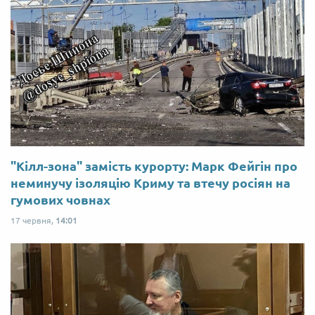
"Кілл-зона" замість курорту: Марк Фейгін про
неминучу ізоляцію Криму та втечу росіян на
гумових човнах
17 червня,
14:01