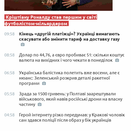
Кріштіану Роналду став першим у світі
футболістом-мільярдером
Кінець «другій платіжці»? Українці вимагають
09:58
скасувати або змінити тариф на доставку газу
Долар по 44,76, а євро пробиває 51: скільки коштує
08:58
валюта на вихідних і чого чекати в понеділок
Українська балістика полетить вже восени, але є
06:58
нюанс: Зеленський розкрив деталі ракетної
програми
Зрада за 1500 гривень: у Полтаві заарештували
05:58
військового, який навів російські дрони на власну
частину
Герой інтернету різко передумав: у Кракові чоловік
04:58
сам здався поліції після образ у бік українців