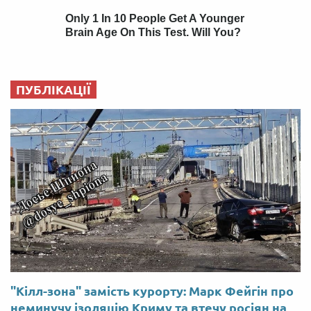
ПУБЛІКАЦІЇ
"Кілл-зона" замість курорту: Марк Фейгін про
неминучу ізоляцію Криму та втечу росіян на