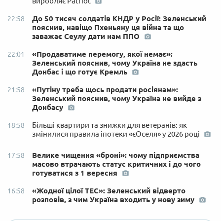
виробляє Patriot
До 50 тисяч солдатів КНДР у Росії: Зеленський
22:58
пояснив, навіщо Пхеньяну ця війна та що
заважає Сеулу дати нам ППО
«Продаватиме перемогу, якої немає»:
22:01
Зеленський пояснив, чому Україна не здасть
Донбас і що готує Кремль
«Путіну треба щось продати росіянам»:
21:58
Зеленський пояснив, чому Україна не вийде з
Донбасу
Більші квартири та знижки для ветеранів: як
18:58
змінилися правила іпотеки «єОселя» у 2026 році
Велике чищення «броні»: чому підприємства
17:58
масово втрачають статус критичних і до чого
готуватися з 1 вересня
«Жодної цілої ТЕС»: Зеленський відверто
16:58
розповів, з чим Україна входить у нову зиму