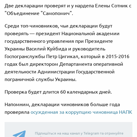
Две декларации проверят и у нардепа Елены Сотник с
"Объединение "Самопомич".
Среди топ-чиновников, чьи декларации будут
проверять — президент Национальной академии
государственного управления при Президенте
Украины Василий Куйбида и руководитель
Госпогранслужбы Петр Цигикал, который в 2015-2016
годах был директором Департамента оперативной
деятельности Администрации Государственной
пограничной службы Украины.
Проверка будет длится 60 календарных дней.
Напомним, декларации чиновников больше года
проверяла
осужденная за коррупцию чиновница НАПК
Підпишіться на наш канал у Telegram та отримуйте