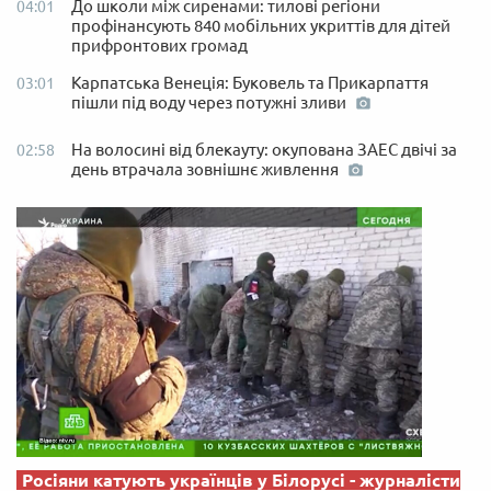
До школи між сиренами: тилові регіони
04:01
профінансують 840 мобільних укриттів для дітей
прифронтових громад
Карпатська Венеція: Буковель та Прикарпаття
03:01
пішли під воду через потужні зливи
На волосині від блекауту: окупована ЗАЕС двічі за
02:58
день втрачала зовнішнє живлення
Росіяни катують українців у Білорусі - журналісти