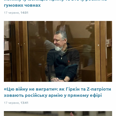
гумових човнах
17 червня,
14:01
«Цю війну не виграти»: як Гіркін та Z-патріоти
ховають російську армію у прямому ефірі
17 червня,
13:41