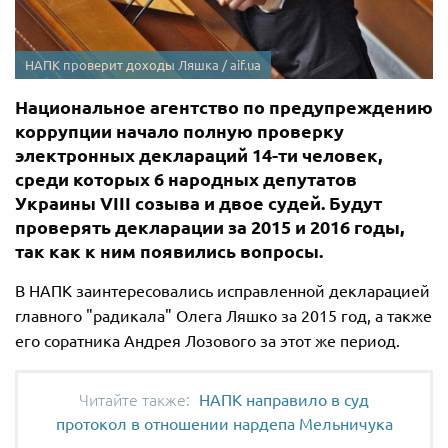
НАПК проверит доходы Ляшка / aif.ua
Национальное агентство по предупреждению
коррупции начало полную проверку
электронных деклараций 14-ти человек,
среди которых 6 народных депутатов
Украины VIII созыва и двое судей. Будут
проверять декларации за 2015 и 2016 годы,
так как к ним появились вопросы.
В НАПК заинтересовались исправленной ​​декларацией
главного "радикала" Олега Ляшко за 2015 год, а также
его соратника Андрея Лозового за этот же период.
НАПК направило в суд
протокол в отношении нардепа Мельничука