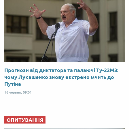
Прогнози від диктатора та палаючі Ту-22М3:
чому Лукашенко знову екстрено мчить до
Путіна
16 червня,
09:01
ОПИТУВАННЯ