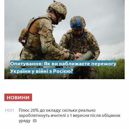
Опитування: Як ви наближаєте перемогу
України у війні з Росією?
НОВИНИ
Плюс 20% до окладу: скільки реально
14:01
зароблятимуть вчителі з 1 вересня після обіцянок
уряду