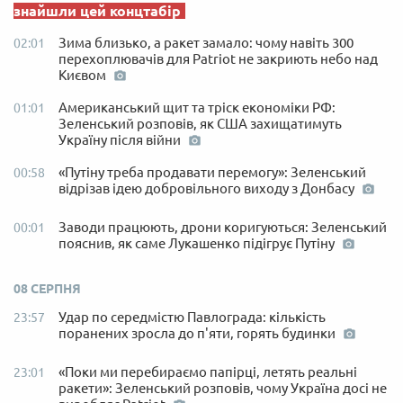
знайшли цей концтабір
Зима близько, а ракет замало: чому навіть 300
02:01
перехоплювачів для Patriot не закриють небо над
Києвом
Американський щит та тріск економіки РФ:
01:01
Зеленський розповів, як США захищатимуть
Україну після війни
«Путіну треба продавати перемогу»: Зеленський
00:58
відрізав ідею добровільного виходу з Донбасу
Заводи працюють, дрони коригуються: Зеленський
00:01
пояснив, як саме Лукашенко підігрує Путіну
08 СЕРПНЯ
Удар по середмістю Павлограда: кількість
23:57
поранених зросла до п'яти, горять будинки
«Поки ми перебираємо папірці, летять реальні
23:01
ракети»: Зеленський розповів, чому Україна досі не