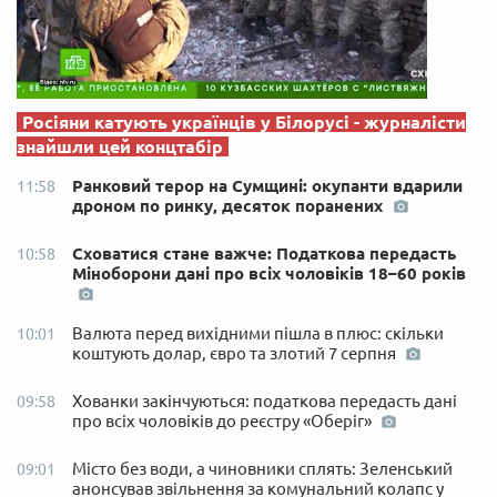
Росіяни катують українців у Білорусі - журналісти
знайшли цей концтабір
Ранковий терор на Сумщині: окупанти вдарили
11:58
дроном по ринку, десяток поранених
Сховатися стане важче: Податкова передасть
10:58
Міноборони дані про всіх чоловіків 18–60 років
Валюта перед вихідними пішла в плюс: скільки
10:01
коштують долар, євро та злотий 7 серпня
Хованки закінчуються: податкова передасть дані
09:58
про всіх чоловіків до реєстру «Оберіг»
Місто без води, а чиновники сплять: Зеленський
09:01
анонсував звільнення за комунальний колапс у