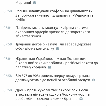
Марганці
Росіяни влаштували «сафарі» на цивільних: як
08:58
Запоріжжя виживає під ударами FPV-дронів та
КАБів
Папірець замість захисту: як дірява система
08:01
охоронних ордерів призвела до жорстокого
вбивства жінки
Трудовий договір на паузі: чи забере держава
07:58
субсидію на комуналку
«Краще над Україною, ніж над Польщею»:
07:01
Сікорський закликав збивати російські ракети до
перетину кордону
Від 597 до 908 гривень зверху: кому держава
06:58
доплачуватиме до пенсії за особливі заслуги
Дрони проти суховантажів і кросівок: Росія
05:58
атакувала німецьке судно в Чорному морі та
розбомбила склади відомих брендів