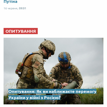
Путіна
16 червня,
09:01
ОПИТУВАННЯ
Опитування: Як ви наближаєте перемогу
України у війні з Росією?