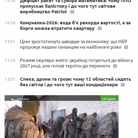
Дефіцит ракет та сувора математика: чому ППО
15:58
пропускає балістику і до чого тут світове
виробництво Patriot
Комуналка-2026: вода б'є рекорди вартості, а за
14:58
борги можна втратити квартиру
Ціни зростатимуть швидше за економіку: що НБУ
14:01
пророкує нашим гаманцям на найближчі роки
Рожеві окуляри знято: українці готуються до війни у
13:58
2027 році, але готові терпіти до перемоги
Спека, дрони та грози: чому 12 областей сидять
13:01
без світла і до чого тут ваші кондиціонери