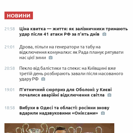
НОВИНИ
Ціна квитка — життя: як залізничники тримають
21:58
удар після 41 атаки РФ за п'ять днів
Дрова, пільги на генератори та табу на
21:01
відключення комуналки: як Рада планує рятувати
нас цієї зими
Пекло від балістики та спеки: на Київщині вже
20:58
третій день розбирають завали після масованого
удару РФ
П'ятничний сюрприз для Оболоні: у Києві
19:01
почалися аварійні відключення світла
Вибухи в Одесі та області: росіяни знову
18:58
вдарили надзвуковими «Оніксами»