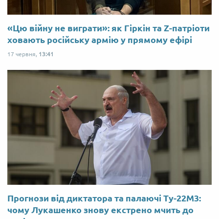
«Цю війну не виграти»: як Гіркін та Z-патріоти
ховають російську армію у прямому ефірі
17 червня,
13:41
Прогнози від диктатора та палаючі Ту-22М3:
чому Лукашенко знову екстрено мчить до