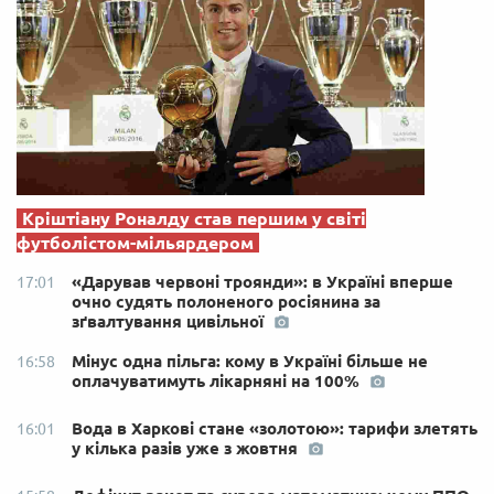
Кріштіану Роналду став першим у світі
футболістом-мільярдером
«Дарував червоні троянди»: в Україні вперше
17:01
очно судять полоненого росіянина за
зґвалтування цивільної
Мінус одна пільга: кому в Україні більше не
16:58
оплачуватимуть лікарняні на 100%
Вода в Харкові стане «золотою»: тарифи злетять
16:01
у кілька разів уже з жовтня