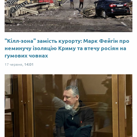
"Кілл-зона" замість курорту: Марк Фейгін про
неминучу ізоляцію Криму та втечу росіян на
гумових човнах
17 червня,
14:01