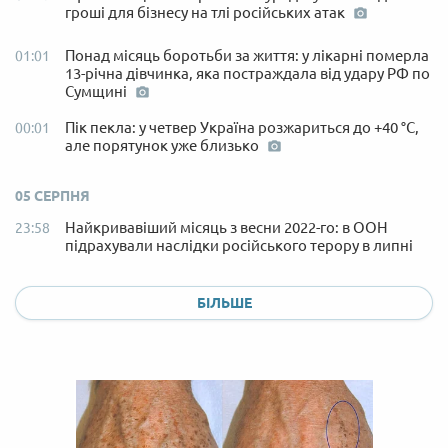
гроші для бізнесу на тлі російських атак
Понад місяць боротьби за життя: у лікарні померла
01:01
13-річна дівчинка, яка постраждала від удару РФ по
Сумщині
Пік пекла: у четвер Україна розжариться до +40 °C,
00:01
але порятунок уже близько
05 СЕРПНЯ
Найкривавіший місяць з весни 2022-го: в ООН
23:58
підрахували наслідки російського терору в липні
БІЛЬШЕ