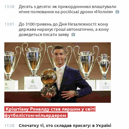
Десять з десяти: як прикордонники влаштували
13:58
нічне полювання на російські дрони «Молнія»
До 3100 гривень до Дня Незалежності: кому
13:01
держава нарахує гроші автоматично, а кому
доведеться писати заяву
Кріштіану Роналду став першим у світі
футболістом-мільярдером
Спочатку ті, хто складав присягу: в Україні
11:58