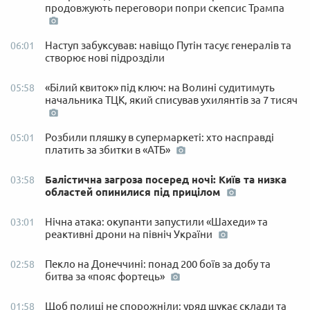
продовжують переговори попри скепсис Трампа
Наступ забуксував: навіщо Путін тасує генералів та
06:01
створює нові підрозділи
«Білий квиток» під ключ: на Волині судитимуть
05:58
начальника ТЦК, який списував ухилянтів за 7 тисяч
Розбили пляшку в супермаркеті: хто насправді
05:01
платить за збитки в «АТБ»
Балістична загроза посеред ночі: Київ та низка
03:58
областей опинилися під прицілом
Нічна атака: окупанти запустили «Шахеди» та
03:01
реактивні дрони на північ України
Пекло на Донеччині: понад 200 боїв за добу та
02:58
битва за «пояс фортець»
Щоб полиці не спорожніли: уряд шукає склади та
01:58