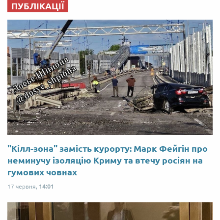
ПУБЛІКАЦІЇ
"Кілл-зона" замість курорту: Марк Фейгін про
неминучу ізоляцію Криму та втечу росіян на
гумових човнах
17 червня,
14:01