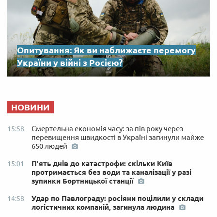
Опитування: Як ви наближаєте перемогу
України у війні з Росією?
НОВИНИ
Смертельна економія часу: за пів року через
15:58
перевищення швидкості в Україні загинули майже
650 людей
П'ять днів до катастрофи: скільки Київ
15:01
протримається без води та каналізації у разі
зупинки Бортницької станції
Удар по Павлограду: росіяни поцілили у склади
14:58
логістичних компаній, загинула людина