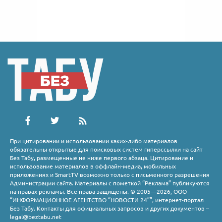
При цитировании и использовании каких-либо материалов
обязательны открытые для поисковых систем гиперссылки на сайт
Без Табу, размещенные не ниже первого абзаца. Цитирование и
использование материалов в оффлайн-медиа, мобильных
приложениях и SmartTV возможно только с письменного разрешения
Администрации сайта. Материалы с пометкой “Реклама” публикуются
на правах рекламы. Все права защищены. © 2005—2026, ООО
“ИНФОРМАЦИОННОЕ АГЕНТСТВО “НОВОСТИ 24””, интернет-портал
Без Табу. Контакты для официальных запросов и других документов –
legal@beztabu.net