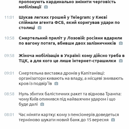
пропонують кардинально змінити черговість
мобілізації
Шукав легких грошей у Telegram: у Києві
11:01
спіймали агента ФСБ, який коригував удари по
столиці
Смертельний приліт у Лозовій: росіяни вдарили
10:58
по вагону потяга, вбивши двох залізничників
Жіноча мобілізація в Україні: кому дійсно треба в
09:58
ТЦК, а для кого це лише інтернет-страшилки
Смертельна виставка дронів у Капітанівці:
09:01
організатори кивають на владу, а місцеві змивають
кров із подвір'їв
Нуль збитих балістичних ракет та відмова Трампа:
08:58
чому Київ опинився під найважчим ударом і що
буде далі
Час міняти картку: кому з пенсіонерів доведеться
08:01
терміново шукати новий банк до 15 вересня