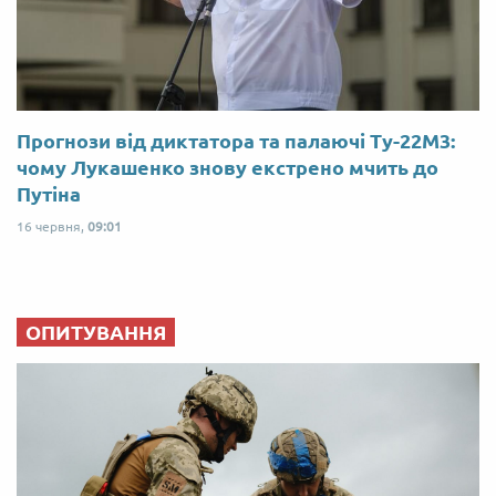
Прогнози від диктатора та палаючі Ту-22М3:
чому Лукашенко знову екстрено мчить до
Путіна
16 червня,
09:01
ОПИТУВАННЯ