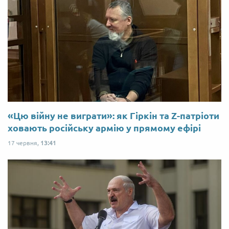
«Цю війну не виграти»: як Гіркін та Z-патріоти
ховають російську армію у прямому ефірі
17 червня,
13:41