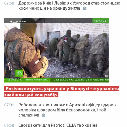
Дорожче за Київ і Львів: як Ужгород став столицею
07:58
космічних цін на оренду житла
Росіяни катують українців у Білорусі - журналісти
знайшли цей концтабір
Риболовля з вогником: в Аризоні офіцер вдарив
07:01
чоловіка шокером біля бензоколонки, і той
спалахнув
Свої ракети для Patriot: США та Україна
06:58