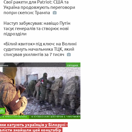
Свої ракети для Patriot: США та
 по-українськи
Україна продовжують переговори
попри скепсис Трампа
Наступ забуксував: навіщо Путін
тасує генералів та створює нові
підрозділи
«Білий квиток» під ключ: на Волині
судитимуть начальника ТЦК, який
списував ухилянтів за 7 тисяч
яни катують українців у Білорусі -
лісти знайшли цей концтабір