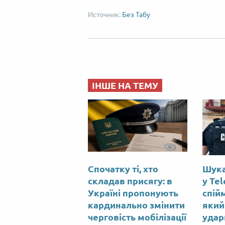
Без Табу
ІНШЕ НА ТЕМУ
Спочатку ті, хто
Шука
складав присягу: в
у Tel
Україні пропонують
спій
кардинально змінити
який
черговість мобілізації
удар