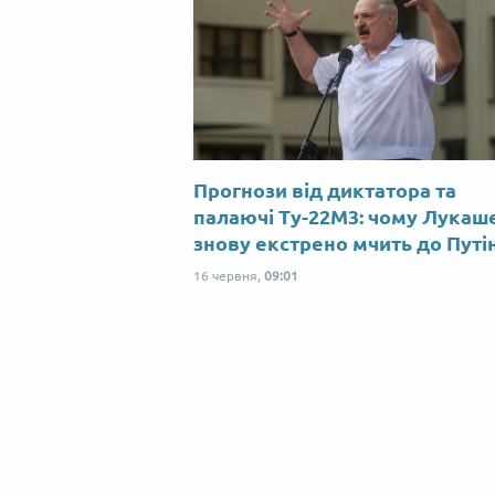
Прогнози від диктатора та
палаючі Ту-22М3: чому Лукаш
знову екстрено мчить до Путі
16 червня,
09:01