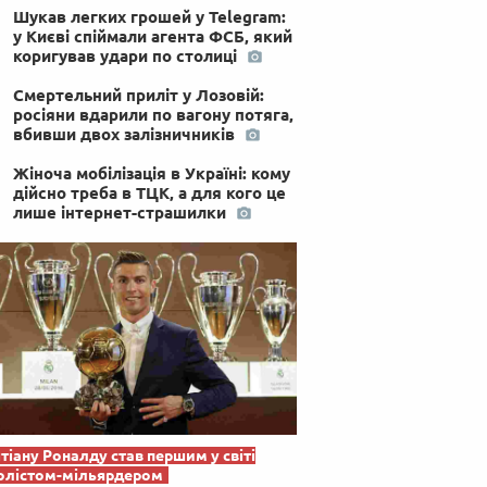
Шукав легких грошей у Telegram:
у Києві спіймали агента ФСБ, який
коригував удари по столиці
Смертельний приліт у Лозовій:
росіяни вдарили по вагону потяга,
вбивши двох залізничників
Жіноча мобілізація в Україні: кому
дійсно треба в ТЦК, а для кого це
лише інтернет-страшилки
тіану Роналду став першим у світі
олістом-мільярдером