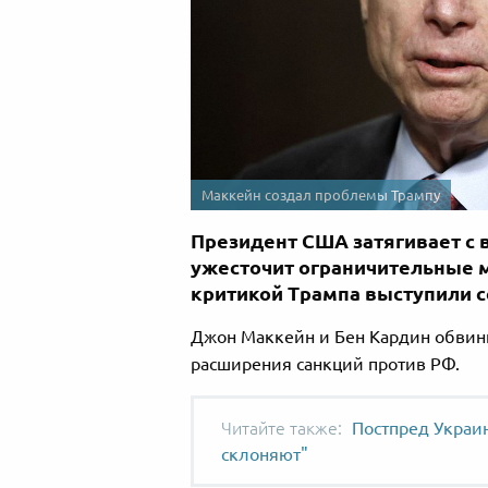
Маккейн создал проблемы Трампу
Президент США затягивает с 
ужесточит ограничительные м
критикой Трампа выступили 
Джон Маккейн и Бен Кардин обвин
расширения санкций против РФ.
Постпред Украи
склоняют"