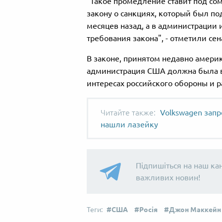
"Т
акое промедление ставит под со
закону о санкциях, который был по
месяцев назад, а в администрации
требования закона", - отметили сен
В законе, принятом недавно америк
администрация США должна была в
интересах российского обороны и р
Volkswagen запр
нашли лазейку
Підпишіться на наш ка
важливих новин!
США
Росія
Джон Маккейн