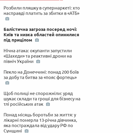
Розбили пляшку в супермаркеті: хто
насправді платить за збитки в «АТБ»
Балістична загроза посеред ночі:
Київ та низка областей опинилися
під прицілом
Нічна атака: окупанти запустили
«Шахеди» та реактивні дрони на
північ України
Пекло на Донеччині: понад 200 боїв
за добу та битва за «пояс фортець»
Щоб полиці не спорожніли: уряд
шукає склади та гроші для бізнесу на
тлі російських атак
Понад місяць боротьби за життя: у
лікарні померла 13-річна дівчинка,
яка постраждала від удару РФ по
Сумщині