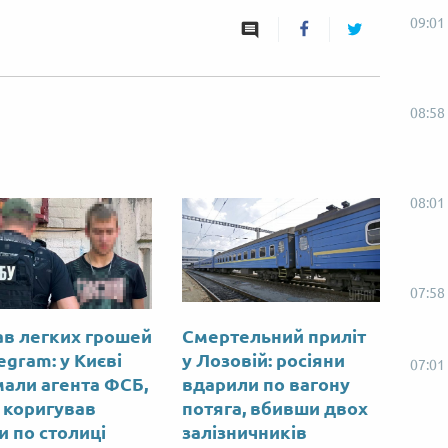
09:01
08:58
08:01
07:58
в легких грошей
Смертельний приліт
egram: у Києві
у Лозовій: росіяни
07:01
мали агента ФСБ,
вдарили по вагону
 коригував
потяга, вбивши двох
и по столиці
залізничників