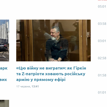
05:01
03:58
03:01
02:58
Марк
«Цю війну не виграти»: як Гіркін
ю
та Z-патріоти ховають російську
01:58
ових
армію у прямому ефірі
17 червня,
13:41
01:01