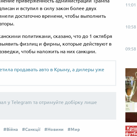
мнение приверженность администрации Трампа
11:01
дписан и вступил в силу закон более двух
 имели достаточно времени, чтобы выполнить
аторы.
10:58
анскими политиками, сказано, что до 1 октября
ыявить физлиц и фирмы, которые действуют в
09:58
азведки, чтобы наложить на них санкции.
етила продавать авто в Крыму, а дилеры уже
нал у Telegram та отримуйте добірку лише
Кріш
Війна
Санкції
Новини
Мир
футб