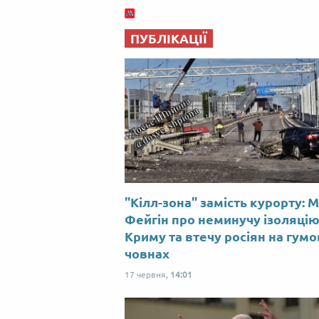
ПУБЛІКАЦІЇ
"Кілл-зона" замість курорту: 
Фейгін про неминучу ізоляці
Криму та втечу росіян на гум
човнах
17 червня,
14:01