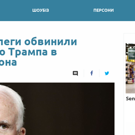
ШОУБІЗ
ПЕРСОНИ
леги обвинили
ю Трампа в
она