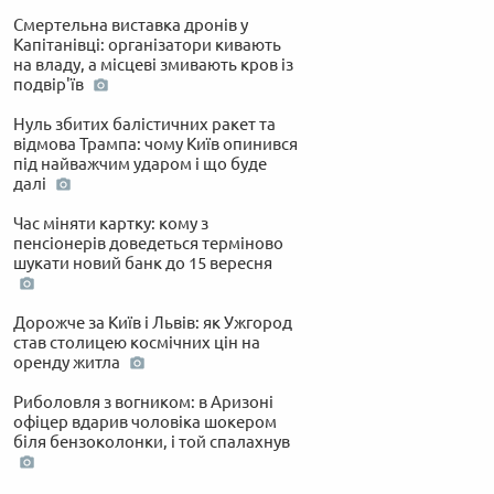
Смертельна виставка дронів у
Капітанівці: організатори кивають
на владу, а місцеві змивають кров із
подвір'їв
Нуль збитих балістичних ракет та
відмова Трампа: чому Київ опинився
під найважчим ударом і що буде
далі
Час міняти картку: кому з
пенсіонерів доведеться терміново
шукати новий банк до 15 вересня
Дорожче за Київ і Львів: як Ужгород
став столицею космічних цін на
оренду житла
Риболовля з вогником: в Аризоні
офіцер вдарив чоловіка шокером
біля бензоколонки, і той спалахнув