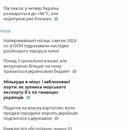
Пік пекла: у четвер Україна
розжариться до +40 °C, але
порятунок уже близько
ЕРПНЯ
Найкривавіший місяць з весни 2022-
го: в ООН підрахували наслідки
російського терору в липні
Понад 3 трильйони в казні, але
витрачаємо більше: на чому
тримається український бюджет
Мільярди в мінус і заблоковані
порти: як зупинка морського
експорту б'є по гаманцях
українців
Податок на власну картоплю: коли
продаж городини змусить українців
поділитися з державою
Блекаут під обстрілами: понад 55