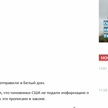
О
н
Ук
НО
13:01
отправили в Белый дом.
11:58
и, что чиновники США не подали информацию о
 это прописано в законе.