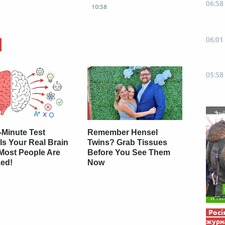
06:58
Від пацанки до панянки
Топ-модель
10:58
06:01
05:58
-Minute Test
Remember Hensel
ls Your Real Brain
Twins? Grab Tissues
 Most People Are
Before You See Them
ed!
Now
Росі
журна