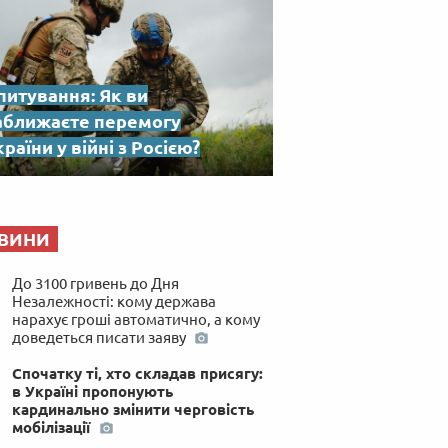
питування: Як ви
аближаєте перемогу
раїни у війні з Росією?
ВИНИ
До 3100 гривень до Дня
Незалежності: кому держава
нарахує гроші автоматично, а кому
доведеться писати заяву
Спочатку ті, хто складав присягу:
в Україні пропонують
кардинально змінити черговість
мобілізації