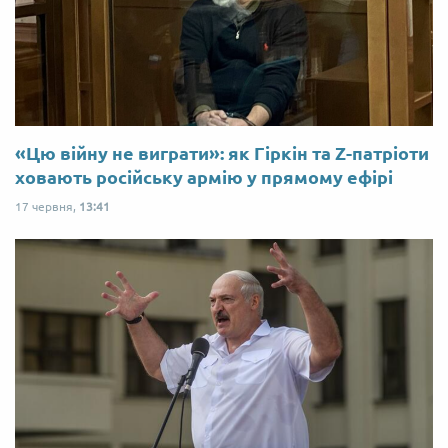
«Цю війну не виграти»: як Гіркін та Z-патріоти
ховають російську армію у прямому ефірі
17 червня,
13:41