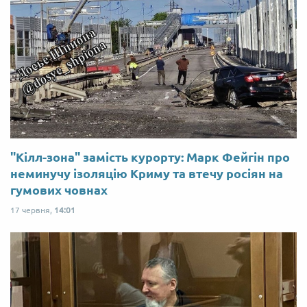
"Кілл-зона" замість курорту: Марк Фейгін про
неминучу ізоляцію Криму та втечу росіян на
гумових човнах
17 червня,
14:01