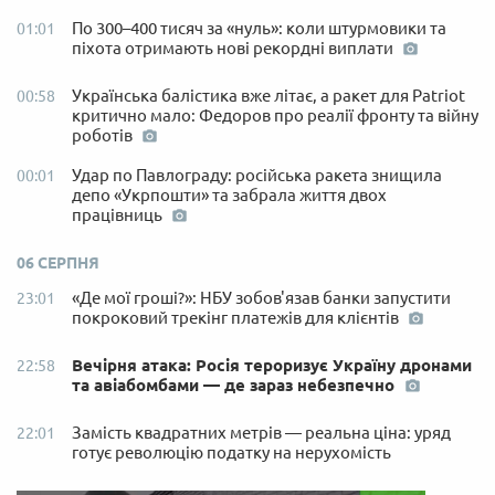
По 300–400 тисяч за «нуль»: коли штурмовики та
01:01
піхота отримають нові рекордні виплати
Українська балістика вже літає, а ракет для Patriot
00:58
критично мало: Федоров про реалії фронту та війну
роботів
Удар по Павлограду: російська ракета знищила
00:01
депо «Укрпошти» та забрала життя двох
працівниць
06 СЕРПНЯ
«Де мої гроші?»: НБУ зобов'язав банки запустити
23:01
покроковий трекінг платежів для клієнтів
Вечірня атака: Росія тероризує Україну дронами
22:58
та авіабомбами — де зараз небезпечно
Замість квадратних метрів — реальна ціна: уряд
22:01
готує революцію податку на нерухомість