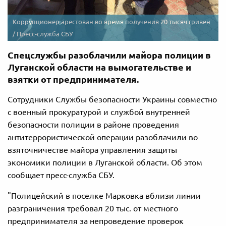
Коррупционер арестован во время получения 20 тысяч гривен
/ Пресс-служба СБУ
Спецслужбы разоблачили майора полиции в
Луганской области на вымогательстве и
взятки от предпринимателя.
Сотрудники Службы безопасности Украины совместно
с военный прокуратурой и службой внутренней
безопасности полиции в районе проведения
антитеррористической операции разоблачили во
взяточничестве майора управления защиты
экономики полиции в Луганской области. Об этом
сообщает пресс-служба СБУ.
"Полицейский в поселке Марковка вблизи линии
разграничения требовал 20 тыс. от местного
предпринимателя за непроведение проверок