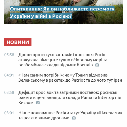
Опитування: Як ви наближаєте перемогу
України у війні з Росією?
НОВИНИ
Дрони проти суховантажів і кросівок: Росія
05:58
атакувала німецьке судно в Чорному морі та
розбомбила склади відомих брендів
«Нам самим потрібні»: чому Трамп відмовив
04:01
Зеленському в ракетах до Patriot та до чого тут Іран
Дефіцит кросівок та затримки доставок: російські
03:58
ракети вщент знищили склади Puma та Intertop під
Києвом
Нічне полювання: Росія атакує Україну «Шахедами»
03:01
та реактивними дронами