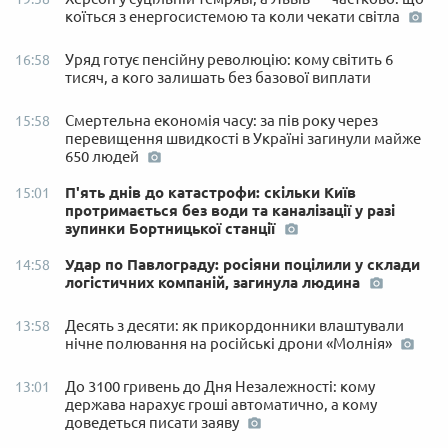
коїться з енергосистемою та коли чекати світла
Уряд готує пенсійну революцію: кому світить 6
16:58
тисяч, а кого залишать без базової виплати
Смертельна економія часу: за пів року через
15:58
перевищення швидкості в Україні загинули майже
650 людей
П'ять днів до катастрофи: скільки Київ
15:01
протримається без води та каналізації у разі
зупинки Бортницької станції
Удар по Павлограду: росіяни поцілили у склади
14:58
логістичних компаній, загинула людина
Десять з десяти: як прикордонники влаштували
13:58
нічне полювання на російські дрони «Молнія»
До 3100 гривень до Дня Незалежності: кому
13:01
держава нарахує гроші автоматично, а кому
доведеться писати заяву