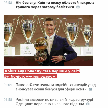
Ніч без сну: Київ та низку областей накрила
02:58
тривога через загрозу балістики
Кріштіану Роналду став першим у світі
футболістом-мільярдером
Плюс 20% вчителям та подвійні стипендії: уряд
02:01
анонсував осінні бонуси для сфери освіти
Росіяни вдарили по цивільній інфраструктурі
01:58
Одещини: поранено 16-річного підлітка