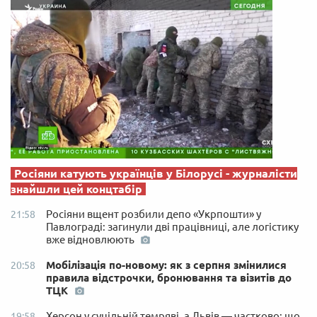
Росіяни катують українців у Білорусі - журналісти
знайшли цей концтабір
Росіяни вщент розбили депо «Укрпошти» у
21:58
Павлограді: загинули дві працівниці, але логістику
вже відновлюють
Мобілізація по-новому: як з серпня змінилися
20:58
правила відстрочки, бронювання та візитів до
ТЦК
Херсон у суцільній темряві, а Львів — частково: що
19:58