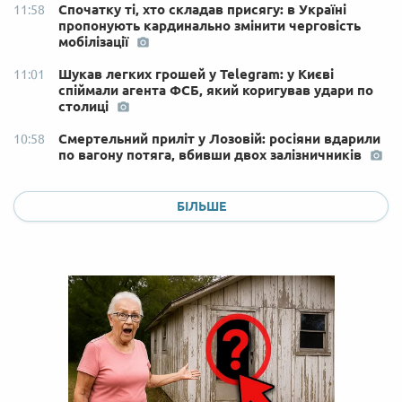
Спочатку ті, хто складав присягу: в Україні
11:58
пропонують кардинально змінити черговість
мобілізації
Шукав легких грошей у Telegram: у Києві
11:01
спіймали агента ФСБ, який коригував удари по
столиці
Смертельний приліт у Лозовій: росіяни вдарили
10:58
по вагону потяга, вбивши двох залізничників
БІЛЬШЕ