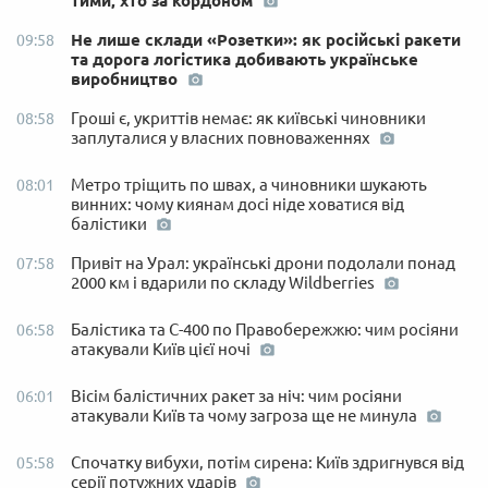
тими, хто за кордоном
Не лише склади «Розетки»: як російські ракети
09:58
та дорога логістика добивають українське
виробництво
Гроші є, укриттів немає: як київські чиновники
08:58
заплуталися у власних повноваженнях
Метро тріщить по швах, а чиновники шукають
08:01
винних: чому киянам досі ніде ховатися від
балістики
Привіт на Урал: українські дрони подолали понад
07:58
2000 км і вдарили по складу Wildberries
Балістика та С-400 по Правобережжю: чим росіяни
06:58
атакували Київ цієї ночі
Вісім балістичних ракет за ніч: чим росіяни
06:01
атакували Київ та чому загроза ще не минула
Спочатку вибухи, потім сирена: Київ здригнувся від
05:58
серії потужних ударів