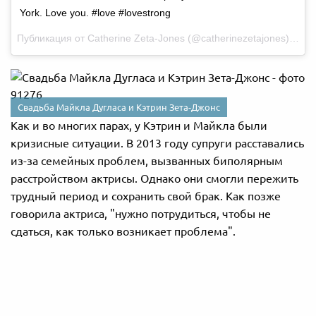
York. Love you. #love #lovestrong
Публикация от Catherine Zeta-Jones (@catherinezetajones)
Ноя 
Свадьба Майкла Дугласа и Кэтрин Зета-Джонс
Как и во многих парах, у Кэтрин и Майкла были
кризисные ситуации. В 2013 году супруги расставались
из-за семейных проблем, вызванных биполярным
расстройством актрисы. Однако они смогли пережить
трудный период и сохранить свой брак. Как позже
говорила актриса, "нужно потрудиться, чтобы не
сдаться, как только возникает проблема".