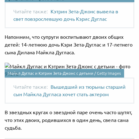
Кэтрин Зета-Джонс вывела в
свет повзрослевшую дочь Кэрис Дуглас
Напомним, что супруги воспитывают двоих общих
детей: 14-летнюю дочь Кэри Зета-Дуглас и 17-летнего
сына Дилана Майкла Дугласа.
Майкл Дуглас и Кэтрин Зета-Джонс с детьми /
Getty Images
Вышедший из тюрьмы старший
сын Майкла Дугласа хочет стать актером
В звездных кругах о звездной паре очень часто шутят,
что этих двоих, родившихся в один день, свела сама
судьба.