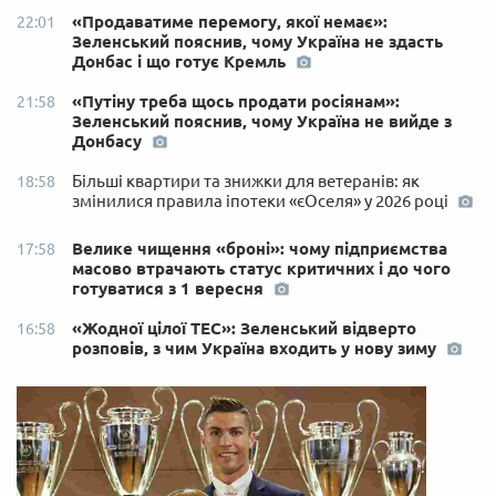
«Продаватиме перемогу, якої немає»:
22:01
Зеленський пояснив, чому Україна не здасть
Донбас і що готує Кремль
«Путіну треба щось продати росіянам»:
21:58
Зеленський пояснив, чому Україна не вийде з
Донбасу
Більші квартири та знижки для ветеранів: як
18:58
змінилися правила іпотеки «єОселя» у 2026 році
Велике чищення «броні»: чому підприємства
17:58
масово втрачають статус критичних і до чого
готуватися з 1 вересня
«Жодної цілої ТЕС»: Зеленський відверто
16:58
розповів, з чим Україна входить у нову зиму