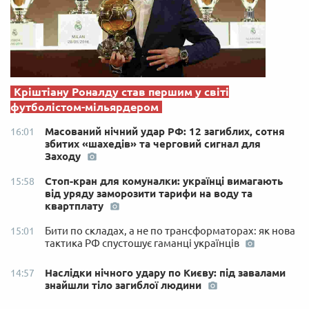
Кріштіану Роналду став першим у світі
футболістом-мільярдером
Масований нічний удар РФ: 12 загиблих, сотня
16:01
збитих «шахедів» та черговий сигнал для
Заходу
Стоп-кран для комуналки: українці вимагають
15:58
від уряду заморозити тарифи на воду та
квартплату
Бити по складах, а не по трансформаторах: як нова
15:01
тактика РФ спустошує гаманці українців
Наслідки нічного удару по Києву: під завалами
14:57
знайшли тіло загиблої людини