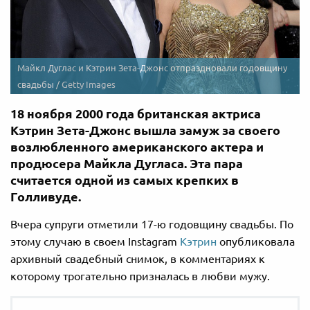
Майкл Дуглас и Кэтрин Зета-Джонс отпраздновали годовщину
свадьбы /
Getty Images
18 ноября 2000 года британская актриса
Кэтрин Зета-Джонс вышла замуж за своего
возлюбленного американского актера и
продюсера Майкла Дугласа. Эта пара
считается одной из самых крепких в
Голливуде.
Вчера супруги отметили 17-ю годовщину свадьбы. По
этому случаю в своем Instagram
Кэтрин
опубликовала
архивный свадебный снимок, в комментариях к
которому трогательно призналась в любви мужу.