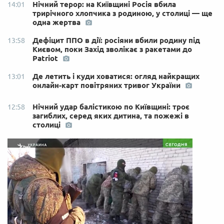
Нічний терор: на Київщині Росія вбила
14:01
трирічного хлопчика з родиною, у столиці — ще
одна жертва
Дефіцит ППО в дії: росіяни вбили родину під
13:58
Києвом, поки Захід зволікає з ракетами до
Patriot
Де летить і куди ховатися: огляд найкращих
13:01
онлайн-карт повітряних тривог України
Нічний удар балістикою по Київщині: троє
12:58
загиблих, серед яких дитина, та пожежі в
столиці