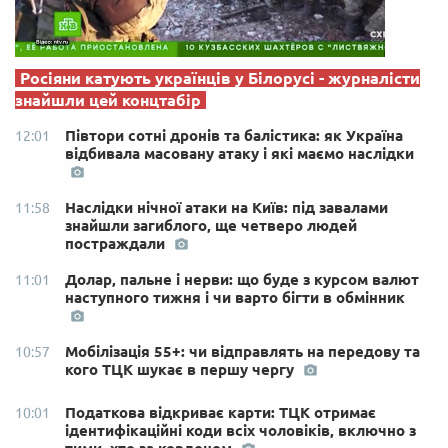
Росіяни катують українців у Білорусі - журналісти
знайшли цей концтабір
Півтори сотні дронів та балістика: як Україна
12:01
відбивала масовану атаку і які маємо наслідки
Наслідки нічної атаки на Київ: під завалами
11:58
знайшли загиблого, ще четверо людей
постраждали
Долар, пальне і нерви: що буде з курсом валют
11:01
наступного тижня і чи варто бігти в обмінник
Мобілізація 55+: чи відправлять на передову та
10:57
кого ТЦК шукає в першу чергу
Податкова відкриває карти: ТЦК отримає
10:01
ідентифікаційні коди всіх чоловіків, включно з