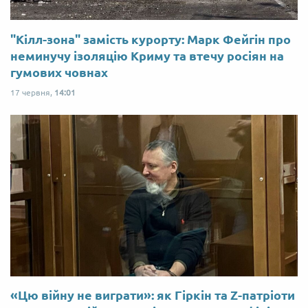
"Кілл-зона" замість курорту: Марк Фейгін про
неминучу ізоляцію Криму та втечу росіян на
гумових човнах
17 червня,
14:01
«Цю війну не виграти»: як Гіркін та Z-патріоти