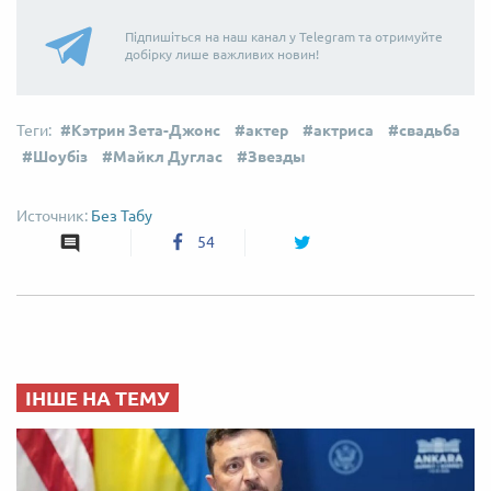
Підпишіться на наш канал у Telegram та отримуйте
добірку лише важливих новин!
Кэтрин Зета-Джонс
актер
актриса
свадьба
Шоубіз
Майкл Дуглас
Звезды
Без Табу
54
ІНШЕ НА ТЕМУ