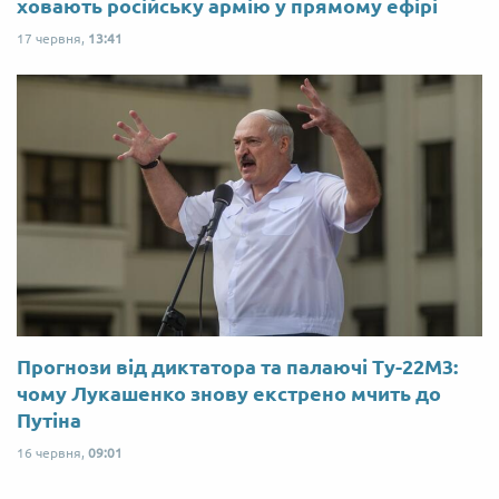
ховають російську армію у прямому ефірі
17 червня,
13:41
Прогнози від диктатора та палаючі Ту-22М3:
чому Лукашенко знову екстрено мчить до
Путіна
16 червня,
09:01