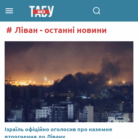
Ліван - останні новини
Ізраїль офіційно оголосив про наземне
вторгнення до Лівану