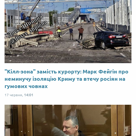
"Кілл-зона" замість курорту: Марк Фейгін про
неминучу ізоляцію Криму та втечу росіян на
гумових човнах
17 червня,
14:01