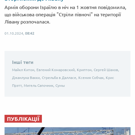
Армія оборони Ізраїлю в ніч на 1 жовтня повідомила,
що військова операція "Стріли півночі" на території
Лівану розпочалася.
01.10.2024,
08:42
Інші теги
Майкл Китон,
Евгений Комаровский,
Криптон,
Сергей Шахов,
Джанлука Вакки,
Стрельба в Далласе,
Ксения Собчак,
Крис
Прэтт,
Мигель Сапочник,
Сумы
ПУБЛІКАЦІЇ