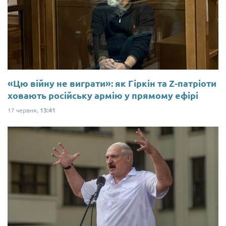
«Цю війну не виграти»: як Гіркін та Z-патріоти
ховають російську армію у прямому ефірі
17 червня,
13:41