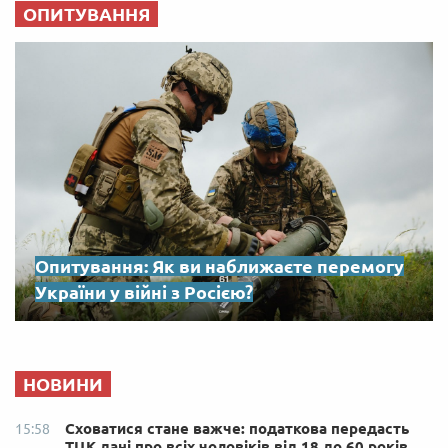
ОПИТУВАННЯ
Опитування: Як ви наближаєте перемогу
України у війні з Росією?
НОВИНИ
Сховатися стане важче: податкова передасть
15:58
ТЦК дані про всіх чоловіків від 18 до 60 років