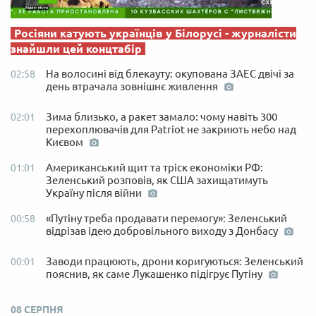
Росіяни катують українців у Білорусі - журналісти
знайшли цей концтабір
На волосині від блекауту: окупована ЗАЕС двічі за
02:58
день втрачала зовнішнє живлення
Зима близько, а ракет замало: чому навіть 300
02:01
перехоплювачів для Patriot не закриють небо над
Києвом
Американський щит та тріск економіки РФ:
01:01
Зеленський розповів, як США захищатимуть
Україну після війни
«Путіну треба продавати перемогу»: Зеленський
00:58
відрізав ідею добровільного виходу з Донбасу
Заводи працюють, дрони коригуються: Зеленський
00:01
пояснив, як саме Лукашенко підігрує Путіну
08 СЕРПНЯ