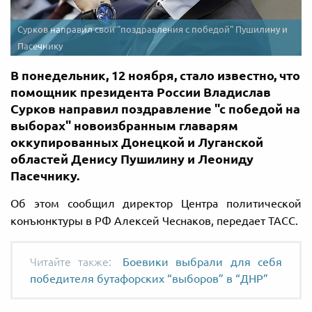
Сурков направил свои "поздравления с победой" Пушилину и
Пасечнику
В понедельник, 12 ноября, стало известно, что
помощник президента России Владислав
Сурков направил поздравление "с победой на
выборах" новоизбранным главарям
оккупированных Донецкой и Луганской
областей Денису Пушилину и Леониду
Пасечнику.
Об этом сообщил директор Центра политической
конъюнктуры в РФ Алексей Чеснаков, передает ТАСС.
Боевики выбрали для себя
победителя бутафорских “выборов” в “ДНР”