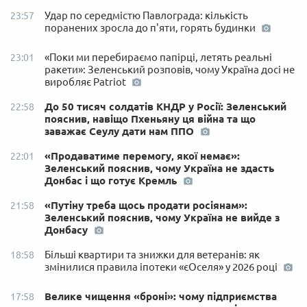
Удар по середмістю Павлограда: кількість
23:57
поранених зросла до п'яти, горять будинки
«Поки ми перебираємо папірці, летять реальні
23:01
ракети»: Зеленський розповів, чому Україна досі не
виробляє Patriot
До 50 тисяч солдатів КНДР у Росії: Зеленський
22:58
пояснив, навіщо Пхеньяну ця війна та що
заважає Сеулу дати нам ППО
«Продаватиме перемогу, якої немає»:
22:01
Зеленський пояснив, чому Україна не здасть
Донбас і що готує Кремль
«Путіну треба щось продати росіянам»:
21:58
Зеленський пояснив, чому Україна не вийде з
Донбасу
Більші квартири та знижки для ветеранів: як
18:58
змінилися правила іпотеки «єОселя» у 2026 році
Велике чищення «броні»: чому підприємства
17:58