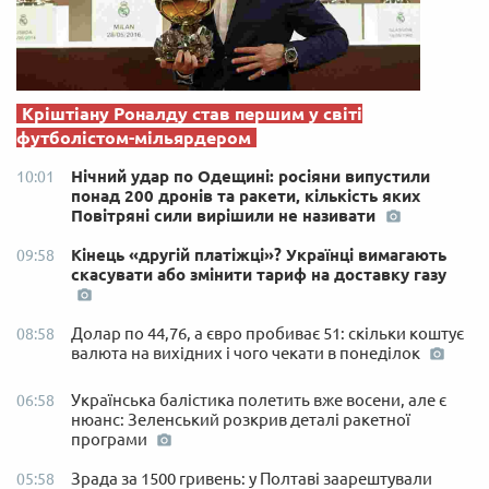
Кріштіану Роналду став першим у світі
футболістом-мільярдером
Нічний удар по Одещині: росіяни випустили
10:01
понад 200 дронів та ракети, кількість яких
Повітряні сили вирішили не називати
Кінець «другій платіжці»? Українці вимагають
09:58
скасувати або змінити тариф на доставку газу
Долар по 44,76, а євро пробиває 51: скільки коштує
08:58
валюта на вихідних і чого чекати в понеділок
Українська балістика полетить вже восени, але є
06:58
нюанс: Зеленський розкрив деталі ракетної
програми
Зрада за 1500 гривень: у Полтаві заарештували
05:58