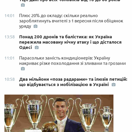
Плюс 20% до окладу: скільки реально
14:01
зароблятимуть вчителі з 1 вересня після обіцянок
уряду
Понад 200 дронів та балістика: як Україна
13:58
пережила масовану нічну атаку і що дісталося
Одесі
Парасольки замість кондиціонерів: Україну
11:01
накриває різке похолодання зі зливами та грозами
Два мільйони «поза радарами» та ілюзія петицій:
10:58
що відбувається з мобілізацією в Україні