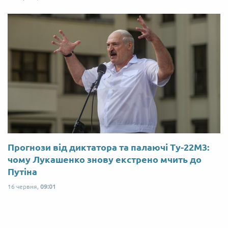
Прогнози від диктатора та палаючі Ту-22М3:
чому Лукашенко знову екстрено мчить до
Путіна
16 червня,
09:01