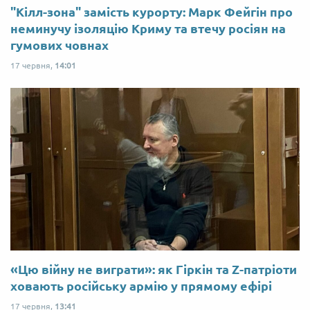
"Кілл-зона" замість курорту: Марк Фейгін про
неминучу ізоляцію Криму та втечу росіян на
гумових човнах
17 червня,
14:01
«Цю війну не виграти»: як Гіркін та Z-патріоти
ховають російську армію у прямому ефірі
17 червня,
13:41