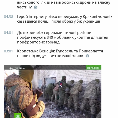
військового, який навів російські дрони на власну
частину
Герой інтернету різко передумав: у Кракові чоловік
04:58
сам здався поліції після образ у бік українців
До школи між сиренами: тилові регіони
04:01
профінансують 840 мобільних укриттів для дітей
прифронтових громад
Карпатська Венеція: Буковель та Прикарпаття
03:01
пішли під воду через потужні зливи