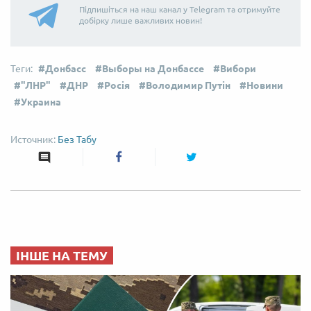
Підпишіться на наш канал у Telegram та отримуйте
добірку лише важливих новин!
Донбасс
Выборы на Донбассе
Вибори
"ЛНР"
ДНР
Росія
Володимир Путін
Новини
Украина
Без Табу
ІНШЕ НА ТЕМУ