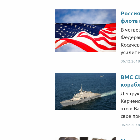
Россия
флота 
В четве
Федера
Косачев
усилит 
06.12.2018
ВМС СШ
корабл
Деструк
Керченс
что в В
свое пр
06.12.2018