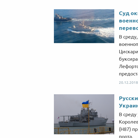
Суд ок
военн
перев
В среду
военноп
Цискари
буксира
Лефорто
предост
20.12.2018
Русски
Украи
В среду
Королев
(H87) п
порта.