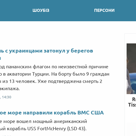
ШОУБІЗ
ПЕРСОНИ
ь с украинцами затонул у берегов
и
од панамским флагом по неизвестной причине
о в акватории Турции. На борту было 9 граждан
 из 13 человек. Уже подтверджена смерть 2
экипажа.
,
14:30
ое море направили корабль ВМС США
ое море вошел мощный американский
ый корабль USS FortMcHenry (LSD 43).