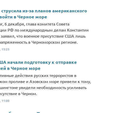
Від пацанки до панянки
Топ-модель
 струсила из-за планов американского
войти в Черное море
рг, 6 декабря, глава комитета Совета
ции РФ по международным делам Константин
 заявил, что военное присутствие США лишь
напряженность в Черноморском регионе.
,
15:25
А начали подготовку к отправке
ей в Черное море
тивные действия русских террористов в
ком проливе и Азовском море привели к тому,
ашингтоне увидели необходимость усиливать
исутствие в Черном.
,
11:00