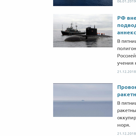
06.01.2019
РФ вне
подвод
аннек
В пятни
полигон
Россией
учения 
21.12.2018
Провок
ракетн
В пятни
ракетны
оккупир
моря.
21.12.2018