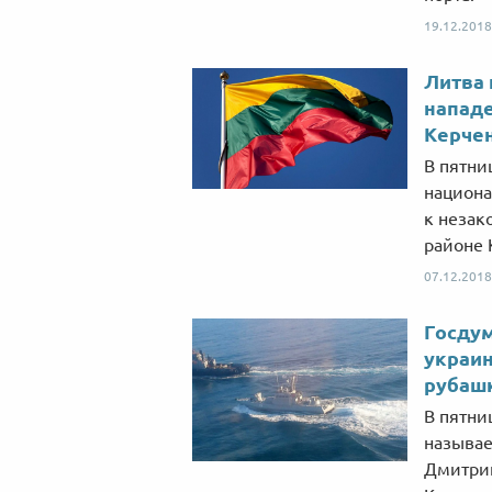
19.12.2018
Литва 
нападе
Керче
В пятниц
национа
к незак
районе 
07.12.2018
Госдум
украин
рубаш
В пятниц
называе
Дмитрий