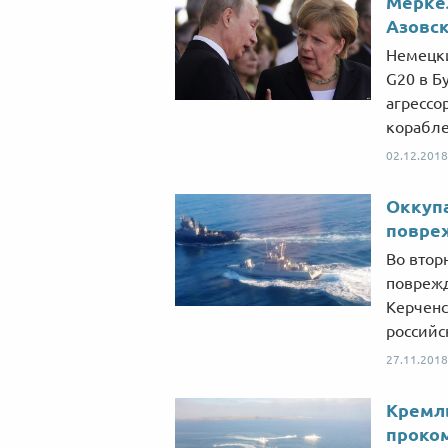
Меркел
Азовск
Немецки
G20 в Б
агрессо
корабле
02.12.2018
Оккупа
повреж
Во втор
поврежд
Керченс
российс
27.11.2018
Кремль
проком