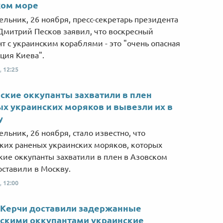
ком море
ельник, 26 ноября, пресс-секретарь президента
Дмитрий Песков заявил, что воскресный
т с украинским кораблями - это "очень опасная
ция Киева".
,
12:25
ские оккупанты захватили в плен
х украинских моряков и вывезли их в
у
ельник, 26 ноября, стало известно, что
ких раненых украинских моряков, которых
кие оккупанты захватили в плен в Азовском
оставили в Москву.
,
12:00
 Керчи доставили задержанные
скими оккупантами украинские