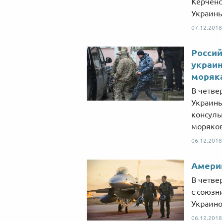
Керченс
Украины
07.12.2018
Россий
украин
моряк
В четве
Украины
консулы
моряков
06.12.2018
Амери
В четве
с союзн
Украино
06.12.2018