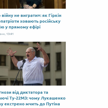
війну не виграти»: як Гіркін
-патріоти ховають російську
ію у прямому ефірі
рвня,
13:41
нози від диктатора та
аючі Ту-22М3: чому Лукашенко
у екстрено мчить до Путіна