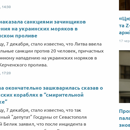
,
14:30
«Цю 
наказала санкциями зачинщиков
та Z
ния на украинских моряков в
арм
нском проливе
17 че
у, 7 декабря, стало известно, что Литва ввела
льные санкции против 20 человек, причастных
онному нападению на украинских моряков в
Керченского пролива.
,
17:20
а окончательно зашкварилась сказав о
ских кораблях в “смирительной
ке”
у, 7 декабря, стало известно, что так
Прог
мый "депутат" Госдумы от Севастополя
пал
 Белик заявил, что после инцидента в
знов