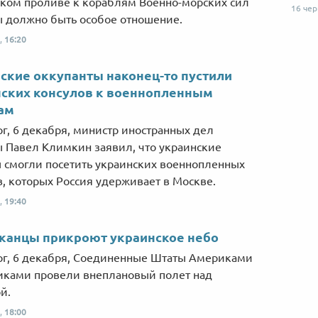
ком проливе к кораблям Военно-морских сил
16 че
 должно быть особое отношение.
,
16:20
ские оккупанты наконец-то пустили
ских консулов к военнопленным
ам
рг, 6 декабря, министр иностранных дел
 Павел Климкин заявил, что украинские
 смогли посетить украинских военнопленных
, которых Россия удерживает в Москве.
,
19:40
канцы прикроют украинское небо
рг, 6 декабря, Соединенные Штаты Америками
иками провели внеплановый полет над
й.
,
18:00