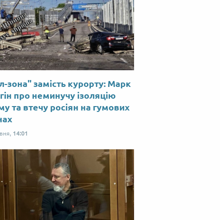
л-зона" замість курорту: Марк
гін про неминучу ізоляцію
у та втечу росіян на гумових
нах
рвня,
14:01