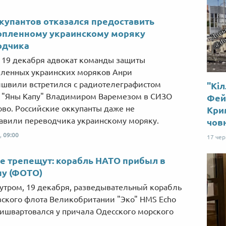
купантов отказался предоставить
опленному украинскому моряку
одчика
, 19 декабря адвокат команды защиты
ленных украинских моряков Анри
швили встретился с радиотелеграфистом
"Кіл
 "Яны Капу" Владимиром Варемезом в СИЗО
Фей
во. Российские оккупанты даже не
Крим
авили переводчика украинскому моряку.
чов
,
09:00
17 че
е трепещут: корабль НАТО прибыл в
ну (ФОТО)
 утром, 19 декабря, разведывательный корабль
ского флота Великобритании "Эко" HMS Echo
ришвартовался у причала Одесского морского