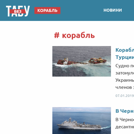
НОВИНИ
КОРАБЛЬ
корабль
Корабл
Турци
Судно п
затонул
Украины
членов 
07.01.2019
В Черн
В Черн
десантн