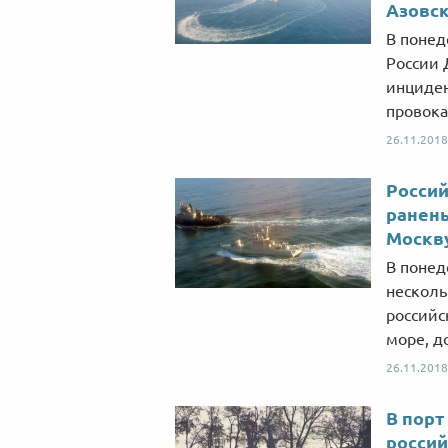
Азовс
В понед
России 
инциден
провока
26.11.2018
Россий
ранены
Москв
В понед
несколь
российс
море, д
26.11.2018
В порт
россий