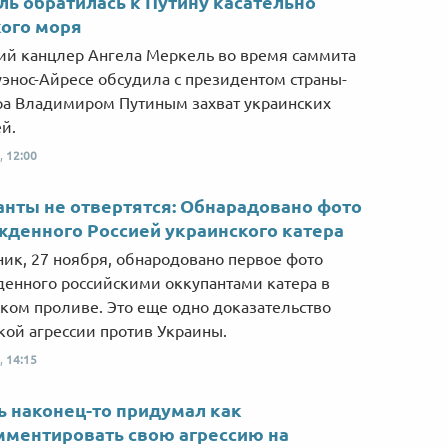
ь обратилась к Путину касательно
ого моря
й канцлер Ангела Меркель во время саммита
уэнос-Айресе обсудила с президентом страны-
ра Владимиром Путиным захват украинских
й.
,
12:00
нты не отвертятся: Обнарадовано фото
денного Россией украинского катера
ник, 27 ноября, обнародовано первое фото
енного российскими оккупантами катера в
ком проливе. Это еще одно доказательство
кой агрессии против Украины.
,
14:15
 наконец-то придумал как
ментировать свою агрессию на