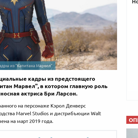
адры из "Капитана Марвел"
ициальные кадры из предстоящего
итан Марвел", в котором главную роль
носная актриса Бри Ларсон.
ванного на персонаже Кэрол Денверс
одства Marvel Studios и дистрибъюции Walt
ОП
чена на март 2019 года.