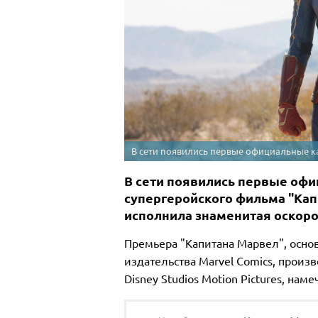
В сети появились первые официальные к
В сети появились первые оф
супергеройского фильма "Кап
исполнила знаменитая оскоро
Премьера "Капитана Марвел", осно
издательства Marvel Comics, произв
Disney Studios Motion Pictures, наме