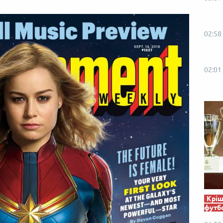
02:58
02:01
Кріш
футб