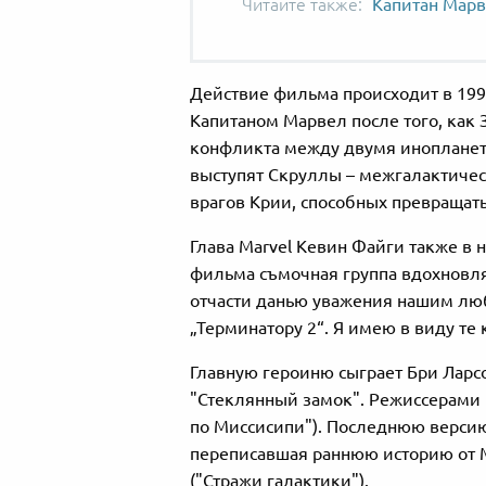
Капитан Марв
Действие фильма происходит в 1990
Капитаном Марвел после того, как 
конфликта между двумя иноплане
выступят Скруллы – межгалактичес
врагов Крии, способных превращат
Глава Marvel Кевин Файги также в 
фильма съмочная группа вдохновлял
отчасти данью уважения нашим люб
„Терминатору 2“. Я имею в виду те
Главную героиню сыграет Бри Ларсон
"Стеклянный замок". Режиссерами 
по Миссисипи"). Последнюю версию
переписавшая раннюю историю от 
("Стражи галактики").