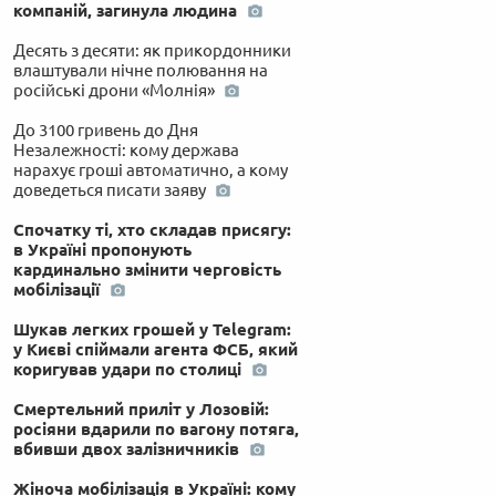
компаній, загинула людина
Десять з десяти: як прикордонники
влаштували нічне полювання на
російські дрони «Молнія»
До 3100 гривень до Дня
Незалежності: кому держава
нарахує гроші автоматично, а кому
доведеться писати заяву
Спочатку ті, хто складав присягу:
в Україні пропонують
кардинально змінити черговість
мобілізації
Шукав легких грошей у Telegram:
у Києві спіймали агента ФСБ, який
коригував удари по столиці
Смертельний приліт у Лозовій:
росіяни вдарили по вагону потяга,
вбивши двох залізничників
Жіноча мобілізація в Україні: кому