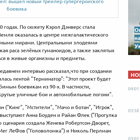
ел: вышел новый трейлер супергеройского
боевика
 годах. По сюжету Кэрол Дэнверс стала
О
Земля оказалась в центре межгалактического
н
тными мирами. Центральными злодеями
Ук
кая раса зелёных гуманоидов, а также заклятых
ься в живые организмы и предметы.
недавнем интервью рассказал,что при создании
НО
ась лентой "Терминатор": "Этот проект будет
имым боевикам из 90-х. В частности,
04:01
 крутые уличные бои и автомобильные погони".
 ("Кинг", "Мстители", "Мачо и ботан", "Игрок",
03:58
выступают Анна Боуден и Райан Флек ("Прогулка
 сценария создала Женева Робертсон-Дворет,
Мег ЛеФов ("Головоломка") и Николь Перлман
03:01