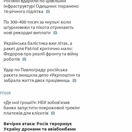
Росіяни вдарили по цивільній
інфраструктурі Одещини: поранено
16-річного підлітка
По 300–400 тисяч за «нуль»: коли
штурмовики та піхота отримають
нові рекордні виплати
Українська балістика вже літає, а
ракет для Patriot критично мало:
Федоров про реалії фронту та війну
роботів
Удар по Павлограду: російська
ракета знищила депо «Укрпошти» та
забрала життя двох працівниць
ЕРПНЯ
«Де мої гроші?»: НБУ зобов'язав
банки запустити покроковий трекінг
платежів для клієнтів
Вечірня атака: Росія тероризує
Україну дронами та авіабомбами