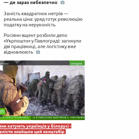
— де зараз небезпечно
 по-українськи
Замість квадратних метрів —
реальна ціна: уряд готує революцію
податку на нерухомість
Росіяни вщент розбили депо
«Укрпошти» у Павлограді: загинули
дві працівниці, але логістику вже
відновлюють
яни катують українців у Білорусі -
лісти знайшли цей концтабір