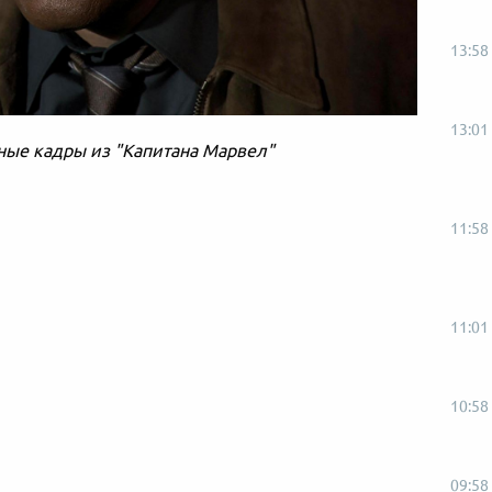
13:58
13:01
ые кадры из "Капитана Марвел"
11:58
11:01
10:58
09:58