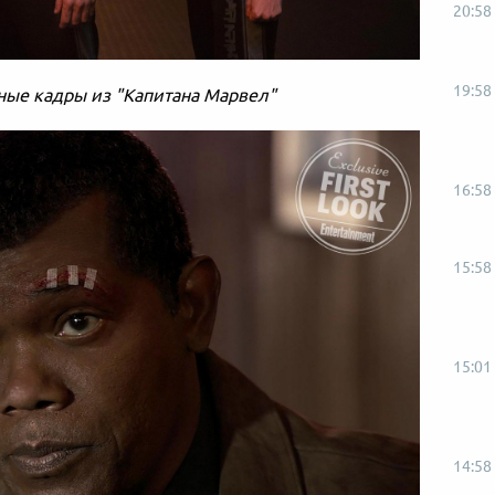
20:58
19:58
ые кадры из "Капитана Марвел"
16:58
15:58
15:01
14:58