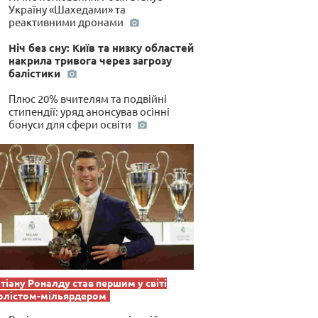
Україну «Шахедами» та
реактивними дронами
Ніч без сну: Київ та низку областей
накрила тривога через загрозу
балістики
Плюс 20% вчителям та подвійні
стипендії: уряд анонсував осінні
бонуси для сфери освіти
тіану Роналду став першим у світі
олістом-мільярдером