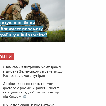
питування: Як ви
аближаєте перемогу
раїни у війні з Росією?
ВИНИ
«Нам самим потрібні»: чому Трамп
відмовив Зеленському в ракетах до
Patriot та до чого тут Іран
Дефіцит кросівок та затримки
доставок: російські ракети вщент
знищили склади Puma та Intertop
під Києвом
Нічне полювання: Росія атакує