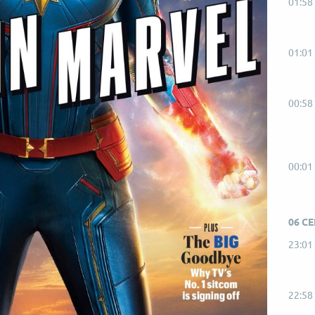
01:58
01:01
00:58
00:01
06 С
23:01
22:58