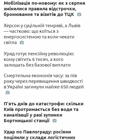
Мобілізація по-новому: як з серпня
змінилися правила відстрочки,
бронювання та візитів до ТЦК
Херсон у суцільній темряві, а Львів
— частково: що коїться з
енергосистемою та коли чекати
світла
Уряд готує пенсійну революцію:
кому світить 6 тисяч, а кого
залишать без базової виплати
Смертельна економія часу: за пів
року через перевищення швидкості
в Україні загинули майже 650 людей
П'ять днів до катастрофи: скільки
Київ протримається без води та
каналізації у разі зупинки
Бортницької станції
Удар по Павлограду: росіяни
поцілили у склади логістичних