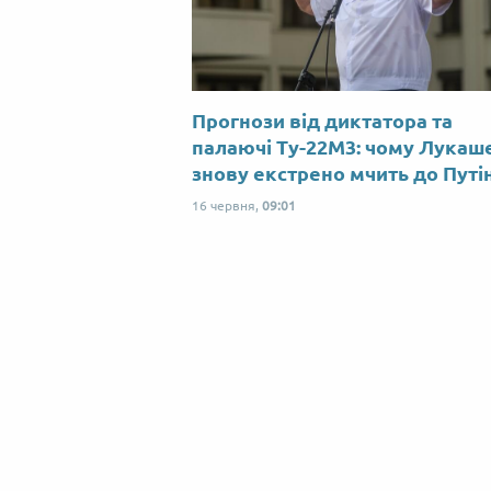
Прогнози від диктатора та
палаючі Ту-22М3: чому Лукаш
знову екстрено мчить до Путі
16 червня,
09:01