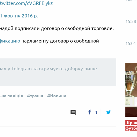
.twitter.com/cVGRFEIykz
1 жовтня 2016 р.
15:58
анадой подписали договор о свободной торговле.
ификацию
парламенту договор о свободной
15:01
нал у Telegram та отримуйте добірку лише
на поліція
транш
Новини
1
Кріш
футб