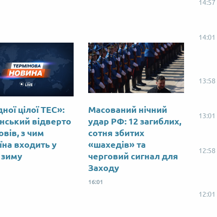
14:57
14:01
13:58
ної цілої ТЕС»:
Масований нічний
13:01
нський відверто
удар РФ: 12 загиблих,
вів, з чим
сотня збитих
їна входить у
«шахедів» та
12:58
 зиму
черговий сигнал для
Заходу
16:01
12:01