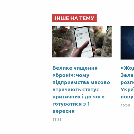
ІНШЕ НА ТЕМУ
Велике чищення
«Жод
«броні»: чому
Зеле
підприємства масово
розпо
втрачають статус
Укра
критичних і до чого
нову
готуватися з 1
16:58
вересня
17:58