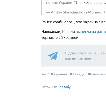
поліції України
#thanksCanada
pic
— Andriy Shevchenko (@AShevch)
Ранее сообщалось, что Украина с К
Напомнми, Канада
вынесла на рат
торговле с Украиной.
Підпишіться на наш ка
важливих новин!
Украина
Канада
Національ
Без табу