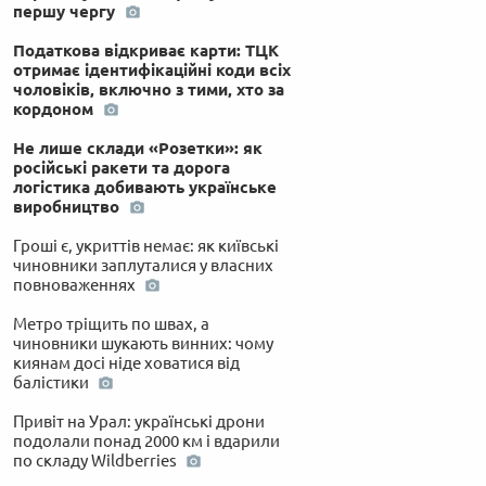
першу чергу
Податкова відкриває карти: ТЦК
отримає ідентифікаційні коди всіх
чоловіків, включно з тими, хто за
кордоном
Не лише склади «Розетки»: як
російські ракети та дорога
логістика добивають українське
виробництво
Гроші є, укриттів немає: як київські
чиновники заплуталися у власних
повноваженнях
Метро тріщить по швах, а
чиновники шукають винних: чому
киянам досі ніде ховатися від
балістики
Привіт на Урал: українські дрони
подолали понад 2000 км і вдарили
по складу Wildberries