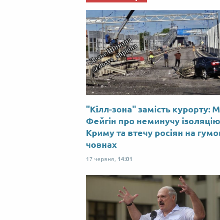
"Кілл-зона" замість курорту: 
Фейгін про неминучу ізоляці
Криму та втечу росіян на гум
човнах
17 червня,
14:01