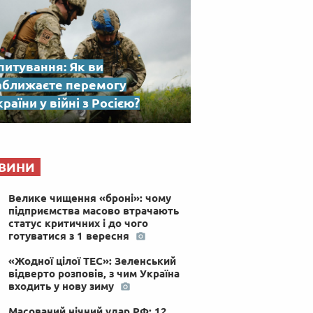
питування: Як ви
аближаєте перемогу
раїни у війні з Росією?
ВИНИ
Велике чищення «броні»: чому
підприємства масово втрачають
статус критичних і до чого
готуватися з 1 вересня
«Жодної цілої ТЕС»: Зеленський
відверто розповів, з чим Україна
входить у нову зиму
Масований нічний удар РФ: 12