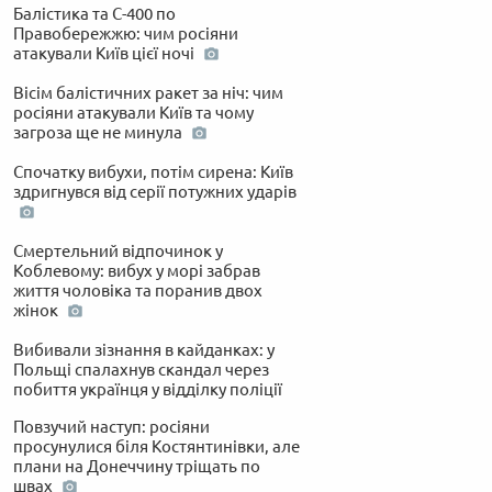
Балістика та С-400 по
Правобережжю: чим росіяни
атакували Київ цієї ночі
Вісім балістичних ракет за ніч: чим
росіяни атакували Київ та чому
загроза ще не минула
Спочатку вибухи, потім сирена: Київ
здригнувся від серії потужних ударів
Смертельний відпочинок у
Коблевому: вибух у морі забрав
життя чоловіка та поранив двох
жінок
Вибивали зізнання в кайданках: у
Польщі спалахнув скандал через
побиття українця у відділку поліції
Повзучий наступ: росіяни
просунулися біля Костянтинівки, але
плани на Донеччину тріщать по
швах