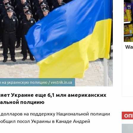
на украинскую полицию / vestnik.in.ua
яет Украине еще 6,1 млн американских
нальной полциию
х долларов на поддержку Национальной полиции
ОП
сообщил посол Украины в Канаде Андрей