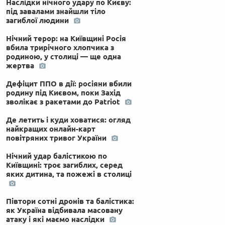
Наслідки нічного удару по Києву:
під завалами знайшли тіло
загиблої людини
Нічний терор: на Київщині Росія
вбила трирічного хлопчика з
родиною, у столиці — ще одна
жертва
Дефіцит ППО в дії: росіяни вбили
родину під Києвом, поки Захід
зволікає з ракетами до Patriot
Де летить і куди ховатися: огляд
найкращих онлайн-карт
повітряних тривог України
Нічний удар балістикою по
Київщині: троє загиблих, серед
яких дитина, та пожежі в столиці
Півтори сотні дронів та балістика:
як Україна відбивала масовану
атаку і які маємо наслідки