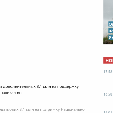
О
н
Ук
НО
17:58
и дополнительных 8.1 млн на поддержку
написал он.
16:58
даткових 8.1 млн на підтримку Національної
16:01