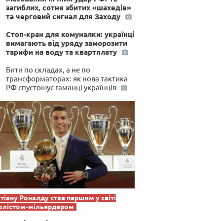
загиблих, сотня збитих «шахедів»
та черговий сигнал для Заходу
Стоп-кран для комуналки: українці
вимагають від уряду заморозити
тарифи на воду та квартплату
Бити по складах, а не по
трансформаторах: як нова тактика
РФ спустошує гаманці українців
тіану Роналду став першим у світі
олістом-мільярдером