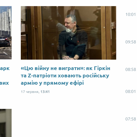
10:01
09:58
Марк
«Цю війну не виграти»: як Гіркін
08:58
ю
та Z-патріоти ховають російську
ових
армію у прямому ефірі
08:01
17 червня,
13:41
07:58