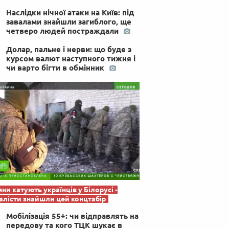
 по-українськи
Наслідки нічної атаки на Київ: під
завалами знайшли загиблого, ще
четверо людей постраждали
Долар, пальне і нерви: що буде з
курсом валют наступного тижня і
чи варто бігти в обмінник
яни катують українців у Білорусі -
лісти знайшли цей концтабір
Мобілізація 55+: чи відправлять на
передову та кого ТЦК шукає в