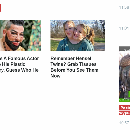
Від пацанки до панянки
Топ-модель
11:58
11:01
s A Famous Actor
Remember Hensel
 His Plastic
Twins? Grab Tissues
ry, Guess Who He
Before You See Them
Now
Росі
журна
10:57