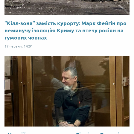
"Кілл-зона" замість курорту: Марк Фейгін про
неминучу ізоляцію Криму та втечу росіян на
гумових човнах
17 червня,
14:01