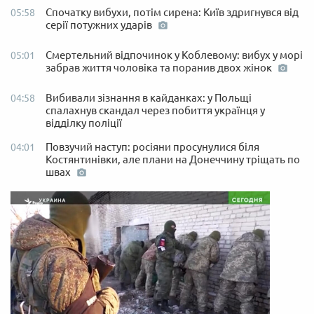
Спочатку вибухи, потім сирена: Київ здригнувся від
05:58
серії потужних ударів
Смертельний відпочинок у Коблевому: вибух у морі
05:01
забрав життя чоловіка та поранив двох жінок
Вибивали зізнання в кайданках: у Польщі
04:58
спалахнув скандал через побиття українця у
відділку поліції
Повзучий наступ: росіяни просунулися біля
04:01
Костянтинівки, але плани на Донеччину тріщать по
швах