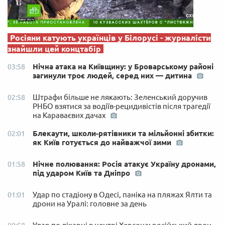
Росіяни катують українців у Білорусі - журналісти
знайшли цей концтабір
Нічна атака на Київщину: у Броварському районі
03:58
загинули троє людей, серед них — дитина
Штрафи більше не лякають: Зеленський доручив
02:58
РНБО взятися за водіїв-рецидивістів після трагедії
на Караваєвих дачах
Блекаути, школи-рятівники та мільйонні збитки:
02:01
як Київ готується до найважчої зими
Нічне полювання: Росія атакує Україну дронами,
01:58
під ударом Київ та Дніпро
Удар по стадіону в Одесі, паніка на пляжах Ялти та
01:01
дрони на Уралі: головне за день