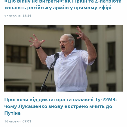
«Цю війну не виграти»: як Гіркін та Z-патріоти
ховають російську армію у прямому ефірі
17 червня,
13:41
Прогнози від диктатора та палаючі Ту-22М3:
чому Лукашенко знову екстрено мчить до
Путіна
16 червня,
09:01