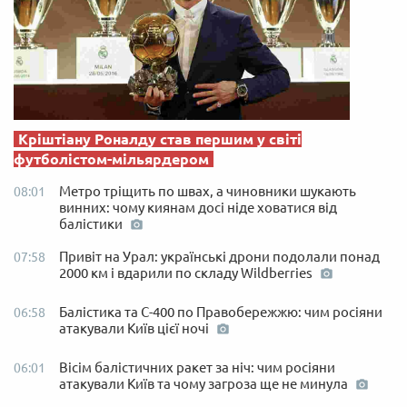
Кріштіану Роналду став першим у світі
футболістом-мільярдером
Метро тріщить по швах, а чиновники шукають
08:01
винних: чому киянам досі ніде ховатися від
балістики
Привіт на Урал: українські дрони подолали понад
07:58
2000 км і вдарили по складу Wildberries
Балістика та С-400 по Правобережжю: чим росіяни
06:58
атакували Київ цієї ночі
Вісім балістичних ракет за ніч: чим росіяни
06:01
атакували Київ та чому загроза ще не минула