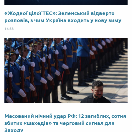
«Жодної цілої ТЕС»: Зеленський відверто
розповів, з чим Україна входить у нову зиму
16:58
Масований нічний удар РФ: 12 загиблих, сотня
збитих «шахедів» та черговий сигнал для
Заходу