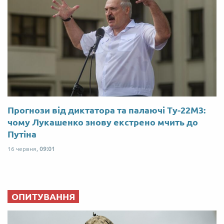
Прогнози від диктатора та палаючі Ту-22М3:
чому Лукашенко знову екстрено мчить до
Путіна
16 червня,
09:01
ОПИТУВАННЯ