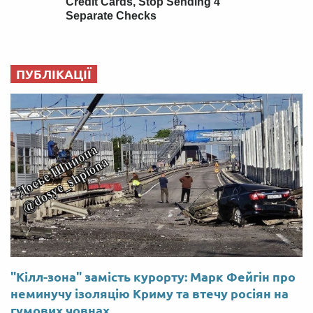
ПУБЛІКАЦІЇ
"Кілл-зона" замість курорту: Марк Фейгін про
неминучу ізоляцію Криму та втечу росіян на
гумових човнах