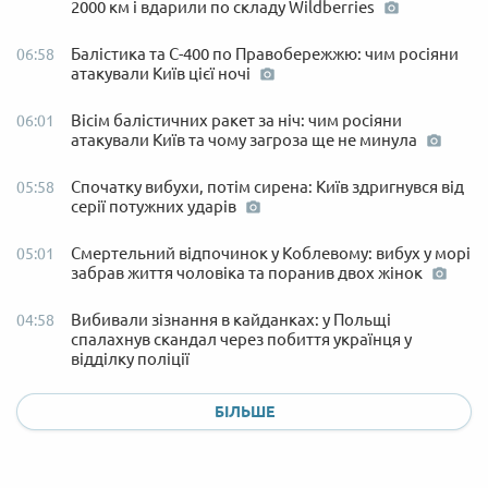
2000 км і вдарили по складу Wildberries
Балістика та С-400 по Правобережжю: чим росіяни
06:58
атакували Київ цієї ночі
Вісім балістичних ракет за ніч: чим росіяни
06:01
атакували Київ та чому загроза ще не минула
Спочатку вибухи, потім сирена: Київ здригнувся від
05:58
серії потужних ударів
Смертельний відпочинок у Коблевому: вибух у морі
05:01
забрав життя чоловіка та поранив двох жінок
Вибивали зізнання в кайданках: у Польщі
04:58
спалахнув скандал через побиття українця у
відділку поліції
БІЛЬШЕ