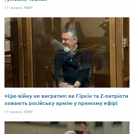
17 червня,
14:01
«Цю війну не виграти»: як Гіркін та Z-патріоти
ховають російську армію у прямому ефірі
17 червня,
13:41