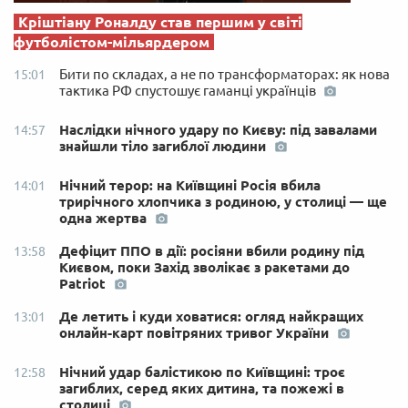
Кріштіану Роналду став першим у світі
футболістом-мільярдером
Бити по складах, а не по трансформаторах: як нова
15:01
тактика РФ спустошує гаманці українців
Наслідки нічного удару по Києву: під завалами
14:57
знайшли тіло загиблої людини
Нічний терор: на Київщині Росія вбила
14:01
трирічного хлопчика з родиною, у столиці — ще
одна жертва
Дефіцит ППО в дії: росіяни вбили родину під
13:58
Києвом, поки Захід зволікає з ракетами до
Patriot
Де летить і куди ховатися: огляд найкращих
13:01
онлайн-карт повітряних тривог України
Нічний удар балістикою по Київщині: троє
12:58
загиблих, серед яких дитина, та пожежі в
столиці