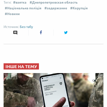
взятка
Днепропетровская область
Національна поліція
задержание
Корупція
Новини
Без табу
ІНШЕ НА ТЕМУ