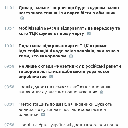
Долар, пальне і нерви: що буде з курсом валют
11:01
наступного тижня і чи варто бігти в обмінник
Мобілізація 55+: чи відправлять на передову та
10:57
кого ТЦК шукає в першу чергу
Податкова відкриває карти: ТЦК отримає
10:01
ідентифікаційні коди всіх чоловіків, включно з
тими, хто за кордоном
Не лише склади «Розетки»: як російські ракети
09:58
та дорога логістика добивають українське
виробництво
Гроші є, укриттів немає: як київські чиновники
08:58
заплуталися у власних повноваженнях
Метро тріщить по швах, а чиновники шукають
08:01
винних: чому киянам досі ніде ховатися від
балістики
Привіт на Урал: українські дрони подолали понад
07:58