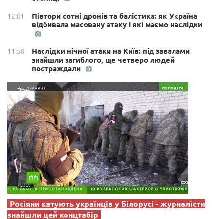
Півтори сотні дронів та балістика: як Україна
12:01
відбивала масовану атаку і які маємо наслідки
Наслідки нічної атаки на Київ: під завалами
11:58
знайшли загиблого, ще четверо людей
постраждали
Росіяни катують українців у Білорусі - журналісти
знайшли цей концтабір